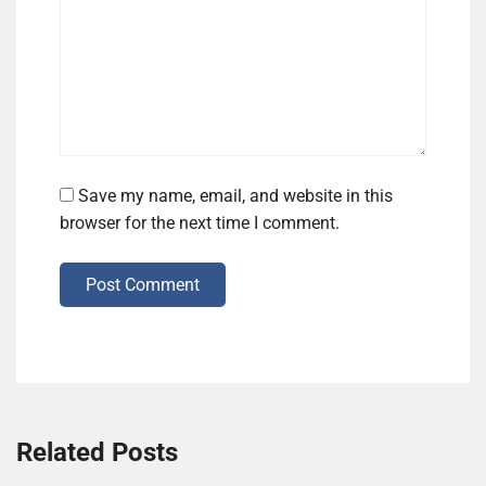
Save my name, email, and website in this
browser for the next time I comment.
Post Comment
Related Posts