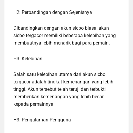
H2: Perbandingan dengan Sejenisnya
Dibandingkan dengan akun sicbo biasa, akun
sicbo tergacor memiliki beberapa kelebihan yang
membuatnya lebih menarik bagi para pemain.
H3: Kelebihan
Salah satu kelebihan utama dari akun sicbo
tergacor adalah tingkat kemenangan yang lebih
tinggi. Akun tersebut telah teruji dan terbukti
memberikan kemenangan yang lebih besar
kepada pemainnya.
H3: Pengalaman Pengguna