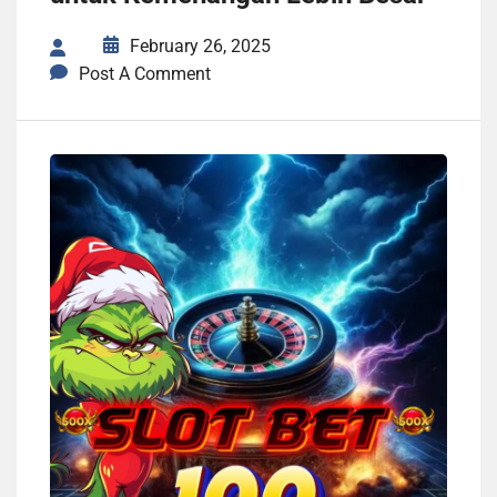
February 26, 2025
Post A Comment