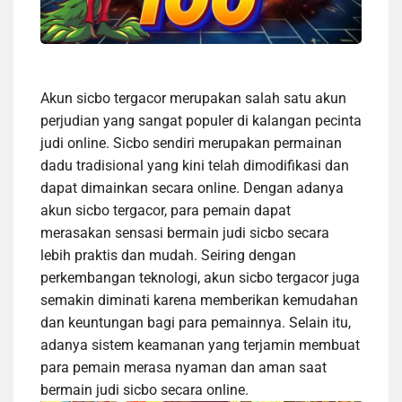
Akun sicbo tergacor merupakan salah satu akun
perjudian yang sangat populer di kalangan pecinta
judi online. Sicbo sendiri merupakan permainan
dadu tradisional yang kini telah dimodifikasi dan
dapat dimainkan secara online. Dengan adanya
akun sicbo tergacor, para pemain dapat
merasakan sensasi bermain judi sicbo secara
lebih praktis dan mudah. Seiring dengan
perkembangan teknologi, akun sicbo tergacor juga
semakin diminati karena memberikan kemudahan
dan keuntungan bagi para pemainnya. Selain itu,
adanya sistem keamanan yang terjamin membuat
para pemain merasa nyaman dan aman saat
bermain judi sicbo secara online.