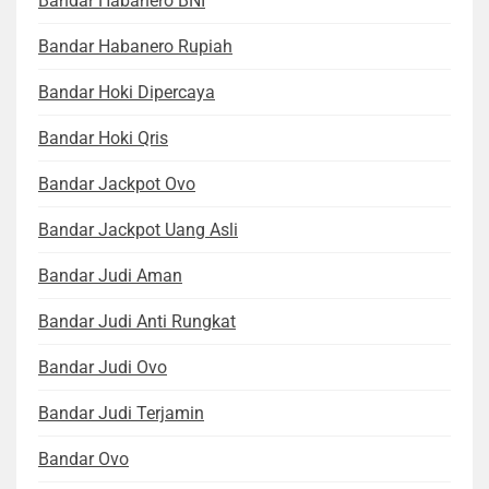
Bandar Habanero BNI
Bandar Habanero Rupiah
Bandar Hoki Dipercaya
Bandar Hoki Qris
Bandar Jackpot Ovo
Bandar Jackpot Uang Asli
Bandar Judi Aman
Bandar Judi Anti Rungkat
Bandar Judi Ovo
Bandar Judi Terjamin
Bandar Ovo