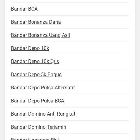
Bandar BCA
Bandar Bonanza Dana
Bandar Bonanza Uang Asli
Bandar Depo 10k
Bandar Depo 10k Qris
Bandar Depo 5k Bagus
Bandar Depo Pulsa Alternatif
Bandar Depo Pulsa BCA
Bandar Domino Anti Rungkat
Bandar Domino Terjamin