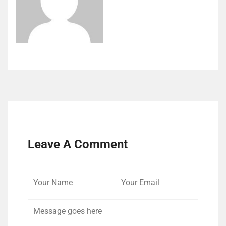
Leave A Comment
Your
Your
Comme
Name
Email