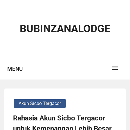
Skip
to
content
BUBINZANALODGE
MENU
Akun Sicbo Tergacor
Rahasia Akun Sicbo Tergacor
untuk Kemenangan Lebih Besar