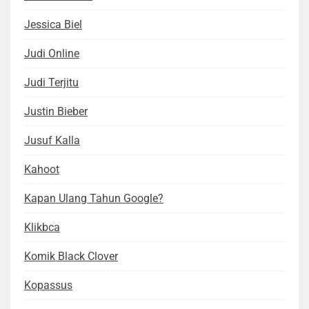
Jessica Biel
Judi Online
Judi Terjitu
Justin Bieber
Jusuf Kalla
Kahoot
Kapan Ulang Tahun Google?
Klikbca
Komik Black Clover
Kopassus