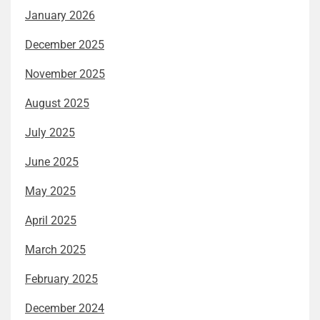
January 2026
December 2025
November 2025
August 2025
July 2025
June 2025
May 2025
April 2025
March 2025
February 2025
December 2024