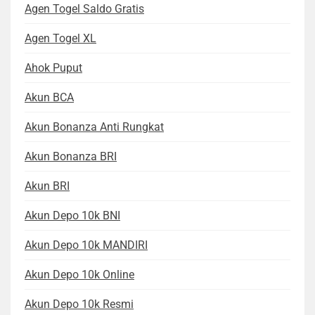
Agen Togel Saldo Gratis
Agen Togel XL
Ahok Puput
Akun BCA
Akun Bonanza Anti Rungkat
Akun Bonanza BRI
Akun BRI
Akun Depo 10k BNI
Akun Depo 10k MANDIRI
Akun Depo 10k Online
Akun Depo 10k Resmi