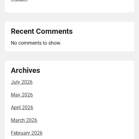
Recent Comments
No comments to show.
Archives
July 2026
May 2026
April 2026
March 2026
February 2026