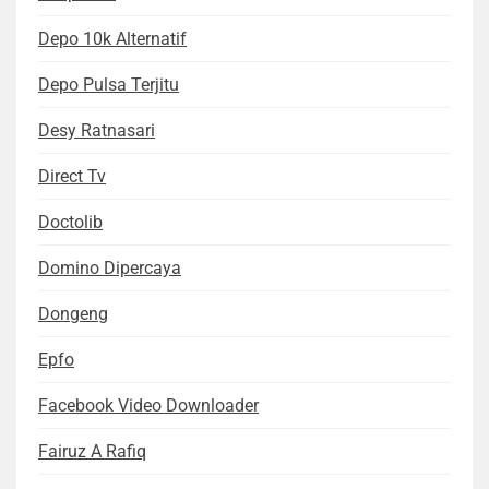
Depo 10k Alternatif
Depo Pulsa Terjitu
Desy Ratnasari
Direct Tv
Doctolib
Domino Dipercaya
Dongeng
Epfo
Facebook Video Downloader
Fairuz A Rafiq