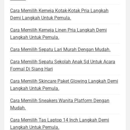
Cara Memilih Kemeja Kotak-Kotak Pria Langkah
Demi Langkah Untuk Pemula.
Cara Memilih Kemeja Linen Pria Langkah Demi
Langkah Untuk Pemula.
Cara Memilih Sepatu Lari Murah Dengan Mudah.
Cara Memilih Sepatu Sekolah Anak Sd Untuk Acara
Formal Di Siang Hari
Cara Memilih Skincare Paket Glowing Langkah Demi
Langkah Untuk Pemula.
Cara Memilih Sneakers Wanita Platform Dengan
Mudah.
Cara Memilih Tas Laptop 14 Inch Langkah Demi
Langkah Untuk Pemula.