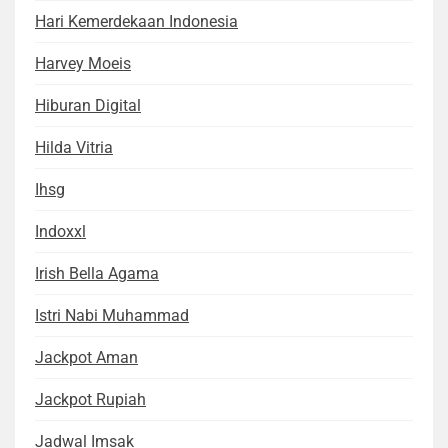
Hari Kemerdekaan Indonesia
Harvey Moeis
Hiburan Digital
Hilda Vitria
Ihsg
Indoxxl
Irish Bella Agama
Istri Nabi Muhammad
Jackpot Aman
Jackpot Rupiah
Jadwal Imsak