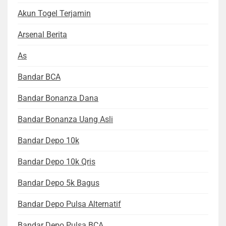
Akun Togel Terjamin
Arsenal Berita
As
Bandar BCA
Bandar Bonanza Dana
Bandar Bonanza Uang Asli
Bandar Depo 10k
Bandar Depo 10k Qris
Bandar Depo 5k Bagus
Bandar Depo Pulsa Alternatif
Bandar Depo Pulsa BCA