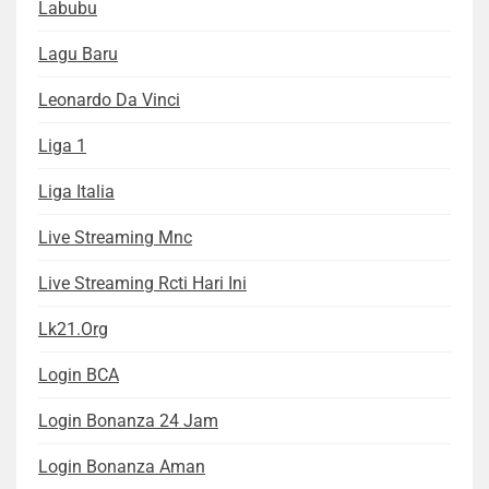
Labubu
Lagu Baru
Leonardo Da Vinci
Liga 1
Liga Italia
Live Streaming Mnc
Live Streaming Rcti Hari Ini
Lk21.org
Login BCA
Login Bonanza 24 Jam
Login Bonanza Aman