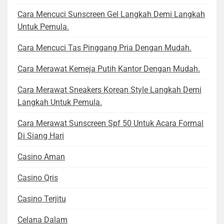
Cara Mencuci Sunscreen Gel Langkah Demi Langkah
Untuk Pemula.
Cara Mencuci Tas Pinggang Pria Dengan Mudah.
Cara Merawat Kemeja Putih Kantor Dengan Mudah.
Cara Merawat Sneakers Korean Style Langkah Demi
Langkah Untuk Pemula.
Cara Merawat Sunscreen Spf 50 Untuk Acara Formal
Di Siang Hari
Casino Aman
Casino Qris
Casino Terjitu
Celana Dalam