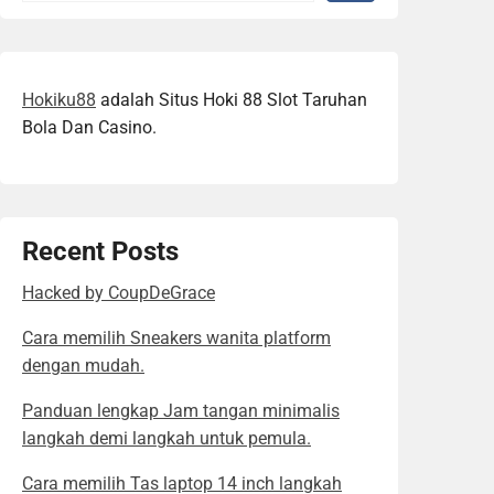
Hokiku88
adalah Situs Hoki 88 Slot Taruhan
Bola Dan Casino.
Recent Posts
Hacked by CoupDeGrace
Cara memilih Sneakers wanita platform
dengan mudah.
Panduan lengkap Jam tangan minimalis
langkah demi langkah untuk pemula.
Cara memilih Tas laptop 14 inch langkah