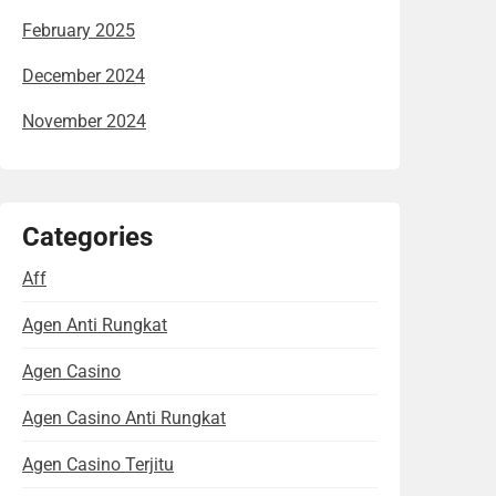
February 2025
December 2024
November 2024
Categories
Aff
Agen Anti Rungkat
Agen Casino
Agen Casino Anti Rungkat
Agen Casino Terjitu