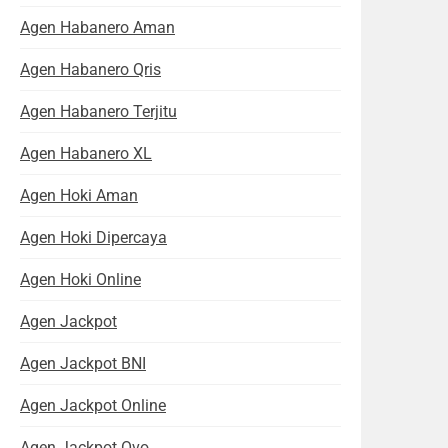
Agen Habanero Aman
Agen Habanero Qris
Agen Habanero Terjitu
Agen Habanero XL
Agen Hoki Aman
Agen Hoki Dipercaya
Agen Hoki Online
Agen Jackpot
Agen Jackpot BNI
Agen Jackpot Online
Agen Jackpot Ovo