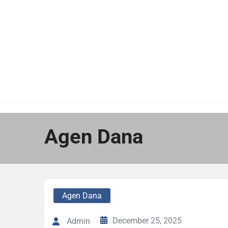
Skip
to
content
Agen Dana
Agen Dana
December 25, 2025
Admin