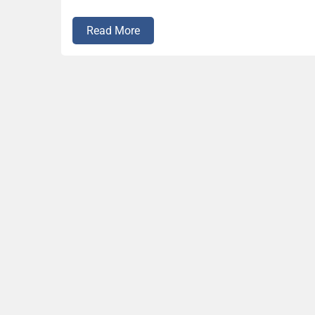
Read More