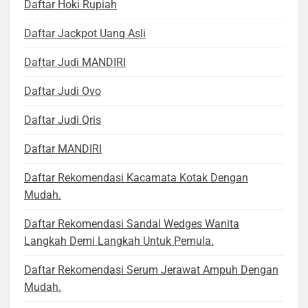
Daftar Hoki Rupiah
Daftar Jackpot Uang Asli
Daftar Judi MANDIRI
Daftar Judi Ovo
Daftar Judi Qris
Daftar MANDIRI
Daftar Rekomendasi Kacamata Kotak Dengan
Mudah.
Daftar Rekomendasi Sandal Wedges Wanita
Langkah Demi Langkah Untuk Pemula.
Daftar Rekomendasi Serum Jerawat Ampuh Dengan
Mudah.