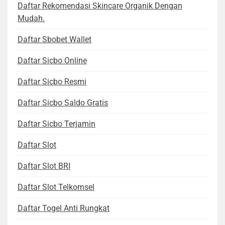
Daftar Rekomendasi Skincare Organik Dengan
Mudah.
Daftar Sbobet Wallet
Daftar Sicbo Online
Daftar Sicbo Resmi
Daftar Sicbo Saldo Gratis
Daftar Sicbo Terjamin
Daftar Slot
Daftar Slot BRI
Daftar Slot Telkomsel
Daftar Togel Anti Rungkat