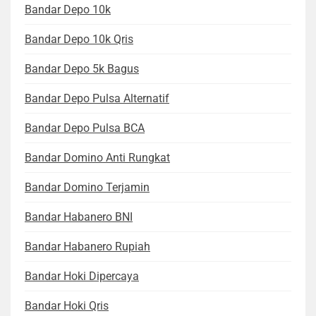
Bandar Depo 10k
Bandar Depo 10k Qris
Bandar Depo 5k Bagus
Bandar Depo Pulsa Alternatif
Bandar Depo Pulsa BCA
Bandar Domino Anti Rungkat
Bandar Domino Terjamin
Bandar Habanero BNI
Bandar Habanero Rupiah
Bandar Hoki Dipercaya
Bandar Hoki Qris