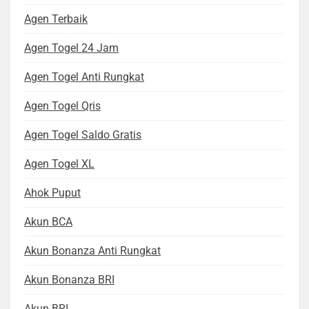
Agen Terbaik
Agen Togel 24 Jam
Agen Togel Anti Rungkat
Agen Togel Qris
Agen Togel Saldo Gratis
Agen Togel XL
Ahok Puput
Akun BCA
Akun Bonanza Anti Rungkat
Akun Bonanza BRI
Akun BRI