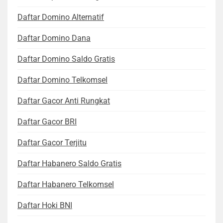
Daftar Domino Alternatif
Daftar Domino Dana
Daftar Domino Saldo Gratis
Daftar Domino Telkomsel
Daftar Gacor Anti Rungkat
Daftar Gacor BRI
Daftar Gacor Terjitu
Daftar Habanero Saldo Gratis
Daftar Habanero Telkomsel
Daftar Hoki BNI