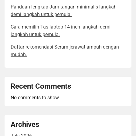
Panduan lengkap Jam tangan minimalis langkah
demi langkah untuk pemula.
Cara memilih Tas laptop 14 inch langkah demi
langkah untuk pemula.
Daftar rekomendasi Serum jerawat ampuh dengan
mudah.
Recent Comments
No comments to show.
Archives
July 2026