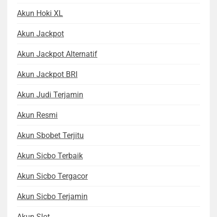
Akun Hoki XL
Akun Jackpot
Akun Jackpot Alternatif
Akun Jackpot BRI
Akun Judi Terjamin
Akun Resmi
Akun Sbobet Terjitu
Akun Sicbo Terbaik
Akun Sicbo Tergacor
Akun Sicbo Terjamin
Akun Slot