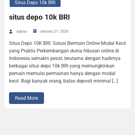
Situs Depo 10k BRI
situs depo 10k BRI
January 21, 2026
Admin
Situs Depo 10K BRI: Solusi Bermain Online Modal Kecil
yang Praktis Perkembangan dunia hiburan online di
Indonesia semakin pesat, terutama dengan hadirnya
berbagai situs depo 10k BRI yang memungkinkan
pemain memulai permainan hanya dengan modal
kecil. Bagi banyak orang, batas deposit minimal […]
Read More