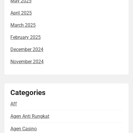
May 2025
April 2025
March 2025
February 2025
December 2024
November 2024
Categories
Aff
Agen Anti Rungkat
Agen Casino