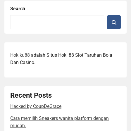
Search
Hokiku88
adalah Situs Hoki 88 Slot Taruhan Bola
Dan Casino.
Recent Posts
Hacked by CoupDeGrace
Cara memilih Sneakers wanita platform dengan
mudah.