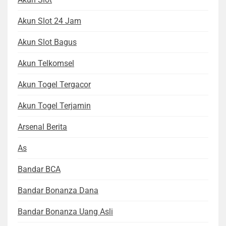
Akun Slot 24 Jam
Akun Slot Bagus
Akun Telkomsel
Akun Togel Tergacor
Akun Togel Terjamin
Arsenal Berita
As
Bandar BCA
Bandar Bonanza Dana
Bandar Bonanza Uang Asli