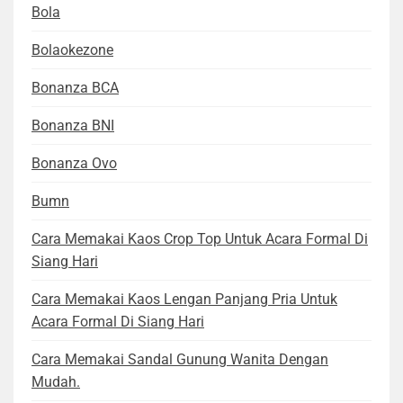
Bola
Bolaokezone
Bonanza BCA
Bonanza BNI
Bonanza Ovo
Bumn
Cara Memakai Kaos Crop Top Untuk Acara Formal Di
Siang Hari
Cara Memakai Kaos Lengan Panjang Pria Untuk
Acara Formal Di Siang Hari
Cara Memakai Sandal Gunung Wanita Dengan
Mudah.