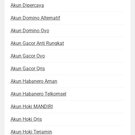
Akun Dipercaya
Akun Domino Alternatif
Akun Domino Ovo
Akun Gacor Anti Rungkat
Akun Gacor Ovo
Akun Gacor Qris
Akun Habanero Aman
Akun Habanero Telkomsel
Akun Hoki MANDIRI
Akun Hoki Qris
Akun Hoki Terjamin