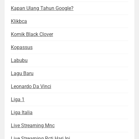
Kapan Ulang Tahun Google?
Klikbca
Komik Black Clover
Kopassus
Labubu
Lagu Baru
Leonardo Da Vinci
Liga 1
Liga Italia
Live Streaming Mnc
Live Streaming Rcti Hari Ini