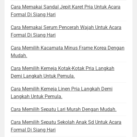
Cara Memakai Sandal Jepit Karet Pria Untuk Acara
Formal Di Siang Hari
Cara Memakai Serum Pencerah Wajah Untuk Acara
Formal Di Siang Hari
Cara Memilih Kacamata Minus Frame Korea Dengan
Mudah.
Cara Memilih Kemeja Kotak-Kotak Pria Langkah
Demi Langkah Untuk Pemula.
Cara Memilih Kemeja Linen Pria Langkah Demi
Langkah Untuk Pemula.
Cara Memilih Sepatu Lari Murah Dengan Mudah.
Cara Memilih Sepatu Sekolah Anak Sd Untuk Acara
Formal Di Siang Hari