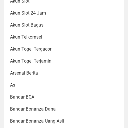
Akun Slot
Akun Slot 24 Jam
Akun Slot Bagus
Akun Telkomsel
Akun Togel Tergacor
Akun Togel Terjamin
Arsenal Berita
As
Bandar BCA
Bandar Bonanza Dana
Bandar Bonanza Uang Asli