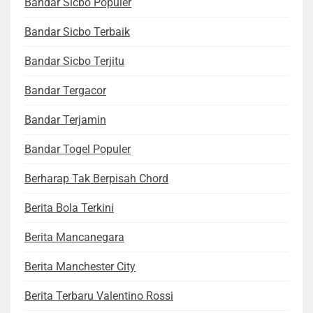
Bandar Sicbo Populer
Bandar Sicbo Terbaik
Bandar Sicbo Terjitu
Bandar Tergacor
Bandar Terjamin
Bandar Togel Populer
Berharap Tak Berpisah Chord
Berita Bola Terkini
Berita Mancanegara
Berita Manchester City
Berita Terbaru Valentino Rossi