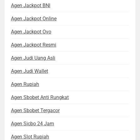
Agen Jackpot BNI
Agen Jackpot Online
Agen Jackpot Ovo
Agen Jackpot Resmi
Agen Judi Uang Asli
Agen Judi Wallet
Agen Rupiah
Agen Sbobet Anti Rungkat
Agen Sbobet Tergacor
Agen Sicbo 24 Jam
Agen Slot Rupiah