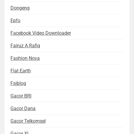
Dongeng
Epfo
Facebook Video Downloader
Fairuz A Rafiq
Fashion Nova
Flat Earth
Fsiblog
Gacor BRI
Gacor Dana
Gacor Telkomsel
Gacor XL