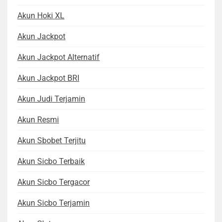
Akun Hoki XL
Akun Jackpot
Akun Jackpot Alternatif
Akun Jackpot BRI
Akun Judi Terjamin
Akun Resmi
Akun Sbobet Terjitu
Akun Sicbo Terbaik
Akun Sicbo Tergacor
Akun Sicbo Terjamin