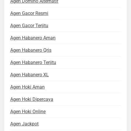
Agen Domino Alternatif
Agen Gacor Resmi
Agen Gacor Terjitu
Agen Habanero Aman
Agen Habanero Qris
Agen Habanero Terjitu
Agen Habanero XL
Agen Hoki Aman
Agen Hoki Dipercaya
Agen Hoki Online
Agen Jackpot