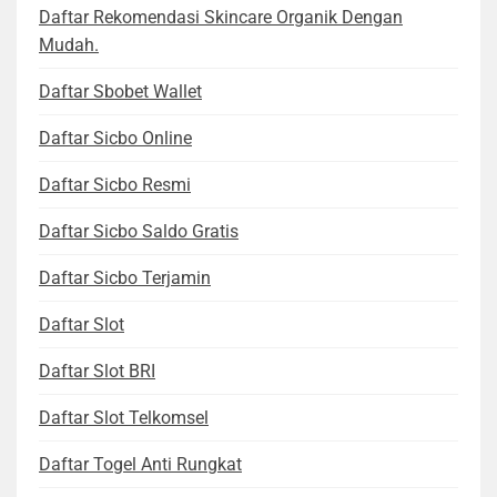
Daftar Rekomendasi Skincare Organik Dengan
Mudah.
Daftar Sbobet Wallet
Daftar Sicbo Online
Daftar Sicbo Resmi
Daftar Sicbo Saldo Gratis
Daftar Sicbo Terjamin
Daftar Slot
Daftar Slot BRI
Daftar Slot Telkomsel
Daftar Togel Anti Rungkat