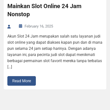
Mainkan Slot Online 24 Jam
Nonstop
February 16, 2025
Akun Slot 24 Jam merupakan salah satu layanan judi
slot online yang dapat diakses kapan pun dan di mana
pun selama 24 jam setiap harinya. Dengan adanya
layanan ini, para pecinta judi slot dapat menikmati
berbagai permainan slot favorit mereka tanpa terbatas
[…]
Read More