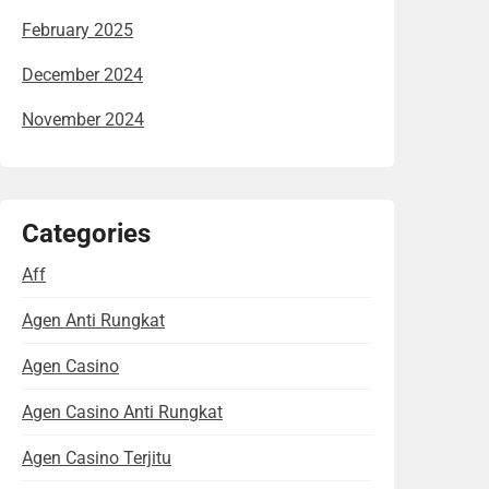
February 2025
December 2024
November 2024
Categories
Aff
Agen Anti Rungkat
Agen Casino
Agen Casino Anti Rungkat
Agen Casino Terjitu