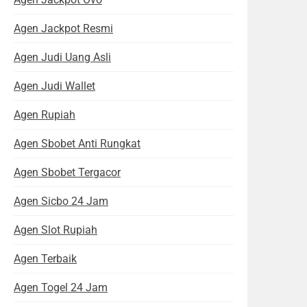
Agen Jackpot Resmi
Agen Judi Uang Asli
Agen Judi Wallet
Agen Rupiah
Agen Sbobet Anti Rungkat
Agen Sbobet Tergacor
Agen Sicbo 24 Jam
Agen Slot Rupiah
Agen Terbaik
Agen Togel 24 Jam