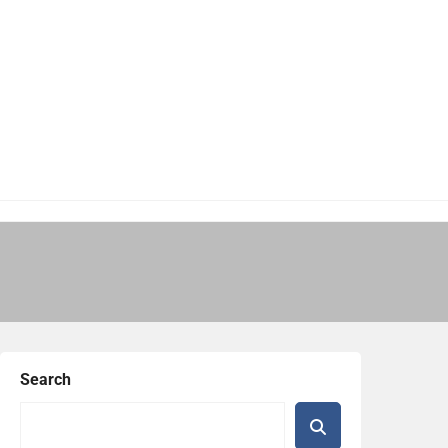
Search