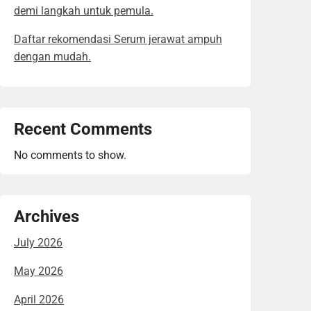
demi langkah untuk pemula.
Daftar rekomendasi Serum jerawat ampuh
dengan mudah.
Recent Comments
No comments to show.
Archives
July 2026
May 2026
April 2026