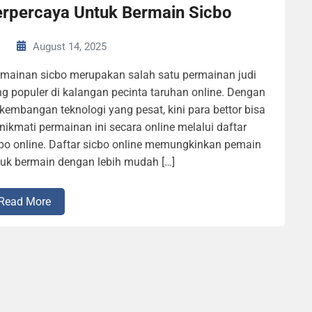
erpercaya Untuk Bermain Sicbo
August 14, 2025
rmainan sicbo merupakan salah satu permainan judi
g populer di kalangan pecinta taruhan online. Dengan
kembangan teknologi yang pesat, kini para bettor bisa
ikmati permainan ini secara online melalui daftar
bo online. Daftar sicbo online memungkinkan pemain
tuk bermain dengan lebih mudah […]
Read More