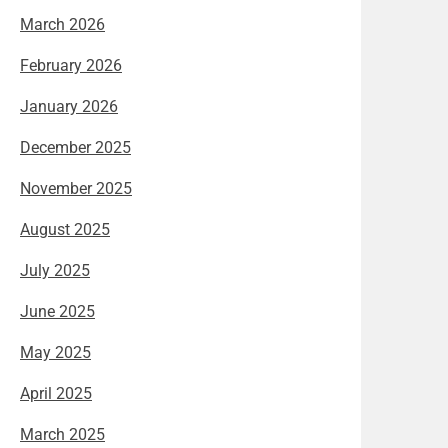
March 2026
February 2026
January 2026
December 2025
November 2025
August 2025
July 2025
June 2025
May 2025
April 2025
March 2025