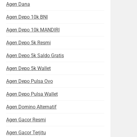
Agen Dana
Agen Depo 10k BNI
Agen Depo 10k MANDIRI
Agen Depo 5k Resmi
Agen Depo 5k Saldo Gratis
Agen Depo 5k Wallet
Agen Depo Pulsa Ovo
Agen Depo Pulsa Wallet
Agen Domino Alternatif
Agen Gacor Resmi
Agen Gacor Terjitu