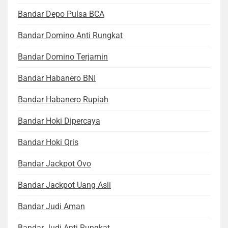
Bandar Depo Pulsa BCA
Bandar Domino Anti Rungkat
Bandar Domino Terjamin
Bandar Habanero BNI
Bandar Habanero Rupiah
Bandar Hoki Dipercaya
Bandar Hoki Qris
Bandar Jackpot Ovo
Bandar Jackpot Uang Asli
Bandar Judi Aman
Bandar Judi Anti Rungkat