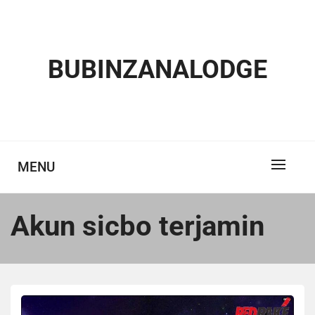
Skip
to
content
BUBINZANALODGE
MENU
Akun sicbo terjamin