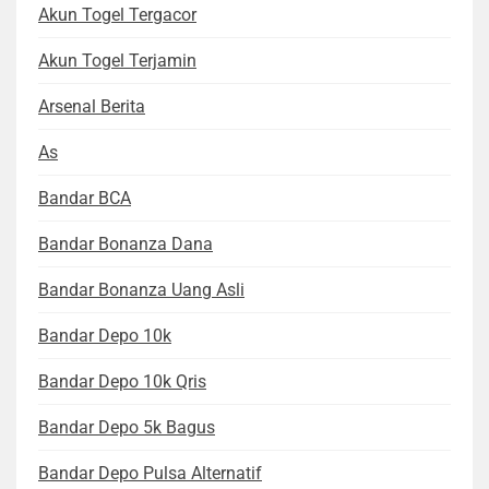
Akun Togel Tergacor
Akun Togel Terjamin
Arsenal Berita
As
Bandar BCA
Bandar Bonanza Dana
Bandar Bonanza Uang Asli
Bandar Depo 10k
Bandar Depo 10k Qris
Bandar Depo 5k Bagus
Bandar Depo Pulsa Alternatif