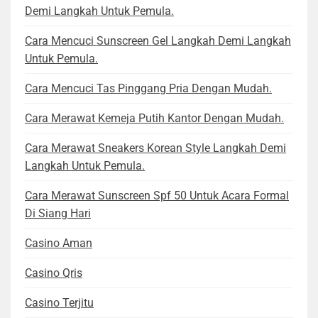
Demi Langkah Untuk Pemula.
Cara Mencuci Sunscreen Gel Langkah Demi Langkah
Untuk Pemula.
Cara Mencuci Tas Pinggang Pria Dengan Mudah.
Cara Merawat Kemeja Putih Kantor Dengan Mudah.
Cara Merawat Sneakers Korean Style Langkah Demi
Langkah Untuk Pemula.
Cara Merawat Sunscreen Spf 50 Untuk Acara Formal
Di Siang Hari
Casino Aman
Casino Qris
Casino Terjitu