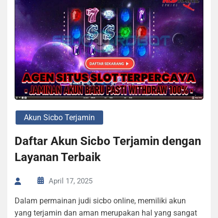
Akun Sicbo Terjamin
Daftar Akun Sicbo Terjamin dengan
Layanan Terbaik
April 17, 2025
Dalam permainan judi sicbo online, memiliki akun
yang terjamin dan aman merupakan hal yang sangat