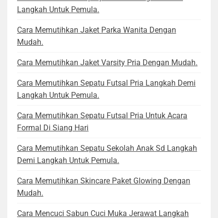
Langkah Untuk Pemula.
Cara Memutihkan Jaket Parka Wanita Dengan
Mudah.
Cara Memutihkan Jaket Varsity Pria Dengan Mudah.
Cara Memutihkan Sepatu Futsal Pria Langkah Demi
Langkah Untuk Pemula.
Cara Memutihkan Sepatu Futsal Pria Untuk Acara
Formal Di Siang Hari
Cara Memutihkan Sepatu Sekolah Anak Sd Langkah
Demi Langkah Untuk Pemula.
Cara Memutihkan Skincare Paket Glowing Dengan
Mudah.
Cara Mencuci Sabun Cuci Muka Jerawat Langkah