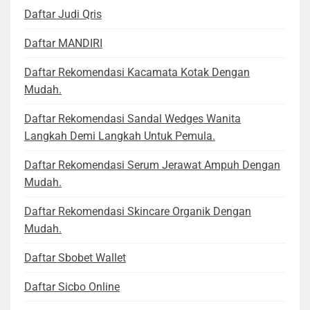
Daftar Judi Qris
Daftar MANDIRI
Daftar Rekomendasi Kacamata Kotak Dengan
Mudah.
Daftar Rekomendasi Sandal Wedges Wanita
Langkah Demi Langkah Untuk Pemula.
Daftar Rekomendasi Serum Jerawat Ampuh Dengan
Mudah.
Daftar Rekomendasi Skincare Organik Dengan
Mudah.
Daftar Sbobet Wallet
Daftar Sicbo Online