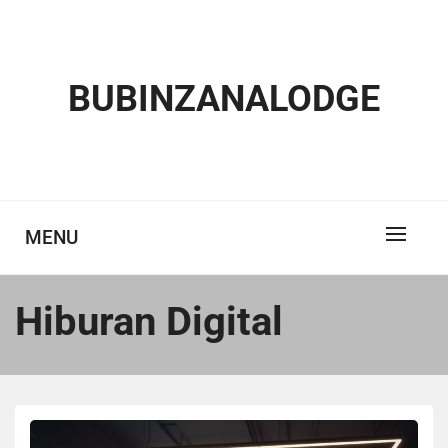
Skip
to
content
BUBINZANALODGE
MENU
Hiburan Digital