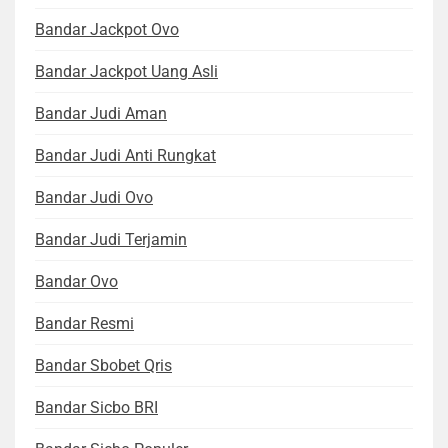
Bandar Jackpot Ovo
Bandar Jackpot Uang Asli
Bandar Judi Aman
Bandar Judi Anti Rungkat
Bandar Judi Ovo
Bandar Judi Terjamin
Bandar Ovo
Bandar Resmi
Bandar Sbobet Qris
Bandar Sicbo BRI