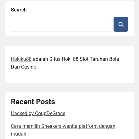
Search
Hokiku88
adalah Situs Hoki 88 Slot Taruhan Bola
Dan Casino.
Recent Posts
Hacked by CoupDeGrace
Cara memilih Sneakers wanita platform dengan
mudah.