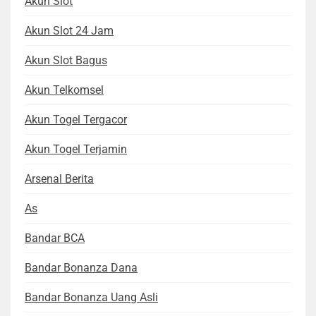
Akun Slot
Akun Slot 24 Jam
Akun Slot Bagus
Akun Telkomsel
Akun Togel Tergacor
Akun Togel Terjamin
Arsenal Berita
As
Bandar BCA
Bandar Bonanza Dana
Bandar Bonanza Uang Asli