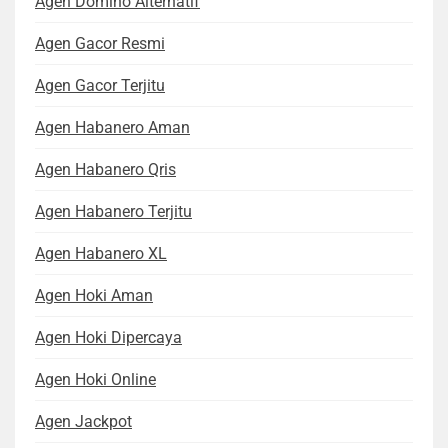
Agen Domino Alternatif
Agen Gacor Resmi
Agen Gacor Terjitu
Agen Habanero Aman
Agen Habanero Qris
Agen Habanero Terjitu
Agen Habanero XL
Agen Hoki Aman
Agen Hoki Dipercaya
Agen Hoki Online
Agen Jackpot