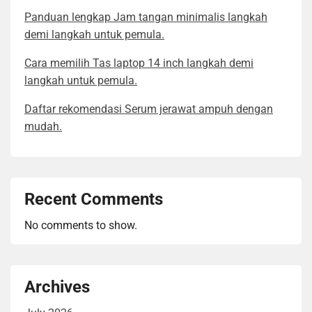
Panduan lengkap Jam tangan minimalis langkah
demi langkah untuk pemula.
Cara memilih Tas laptop 14 inch langkah demi
langkah untuk pemula.
Daftar rekomendasi Serum jerawat ampuh dengan
mudah.
Recent Comments
No comments to show.
Archives