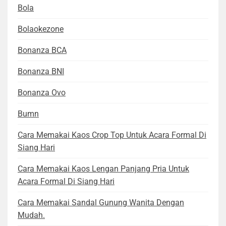
Bola
Bolaokezone
Bonanza BCA
Bonanza BNI
Bonanza Ovo
Bumn
Cara Memakai Kaos Crop Top Untuk Acara Formal Di
Siang Hari
Cara Memakai Kaos Lengan Panjang Pria Untuk
Acara Formal Di Siang Hari
Cara Memakai Sandal Gunung Wanita Dengan
Mudah.