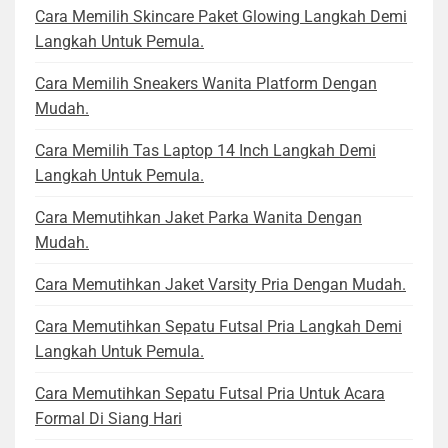
Cara Memilih Skincare Paket Glowing Langkah Demi
Langkah Untuk Pemula.
Cara Memilih Sneakers Wanita Platform Dengan
Mudah.
Cara Memilih Tas Laptop 14 Inch Langkah Demi
Langkah Untuk Pemula.
Cara Memutihkan Jaket Parka Wanita Dengan
Mudah.
Cara Memutihkan Jaket Varsity Pria Dengan Mudah.
Cara Memutihkan Sepatu Futsal Pria Langkah Demi
Langkah Untuk Pemula.
Cara Memutihkan Sepatu Futsal Pria Untuk Acara
Formal Di Siang Hari