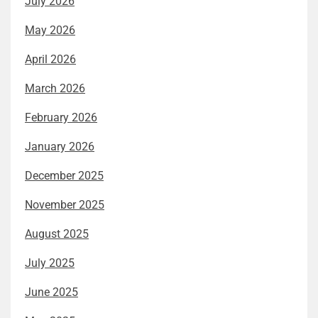
July 2026
May 2026
April 2026
March 2026
February 2026
January 2026
December 2025
November 2025
August 2025
July 2025
June 2025