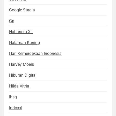
Google Stadia
Gp
Habanero XL
Halaman Kuning
Hari Kemerdekaan Indonesia
Harvey Moeis
Hiburan Digital
Hilda Vitria
Ihsg
Indoxxl