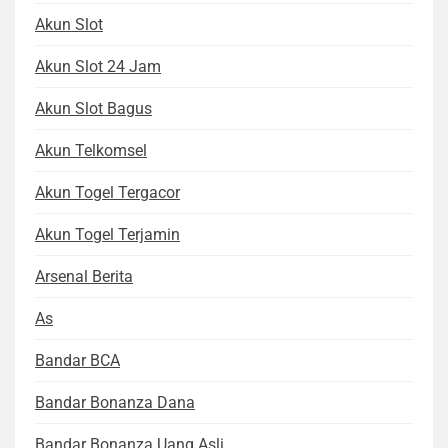
Akun Slot
Akun Slot 24 Jam
Akun Slot Bagus
Akun Telkomsel
Akun Togel Tergacor
Akun Togel Terjamin
Arsenal Berita
As
Bandar BCA
Bandar Bonanza Dana
Bandar Bonanza Uang Asli