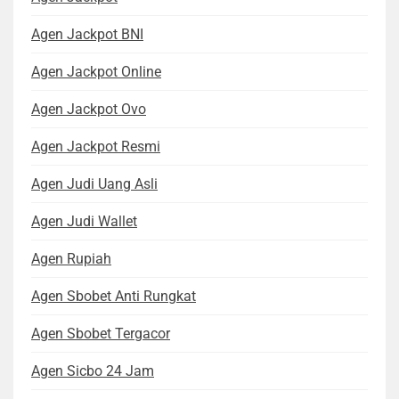
Agen Jackpot BNI
Agen Jackpot Online
Agen Jackpot Ovo
Agen Jackpot Resmi
Agen Judi Uang Asli
Agen Judi Wallet
Agen Rupiah
Agen Sbobet Anti Rungkat
Agen Sbobet Tergacor
Agen Sicbo 24 Jam