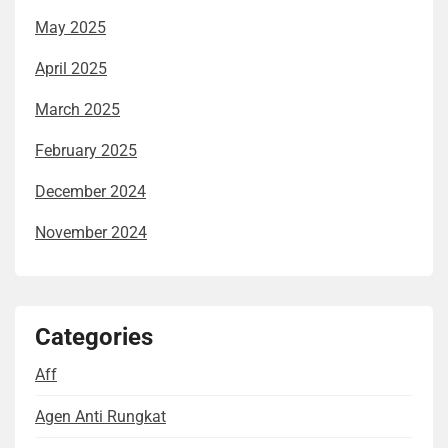
May 2025
April 2025
March 2025
February 2025
December 2024
November 2024
Categories
Aff
Agen Anti Rungkat