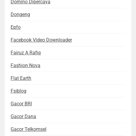
Domino Dipercaya
Dongeng
Epfo
Facebook Video Downloader
Fairuz A Rafiq
Fashion Nova
Flat Earth
Fsiblog
Gacor BRI
Gacor Dana
Gacor Telkomsel