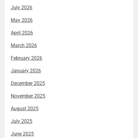
July 2026
May 2026
April 2026
March 2026
February 2026
January 2026
December 2025
November 2025
August 2025
July 2025
June 2025