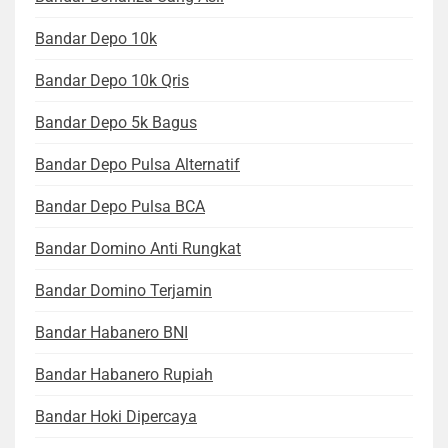
Bandar Depo 10k
Bandar Depo 10k Qris
Bandar Depo 5k Bagus
Bandar Depo Pulsa Alternatif
Bandar Depo Pulsa BCA
Bandar Domino Anti Rungkat
Bandar Domino Terjamin
Bandar Habanero BNI
Bandar Habanero Rupiah
Bandar Hoki Dipercaya