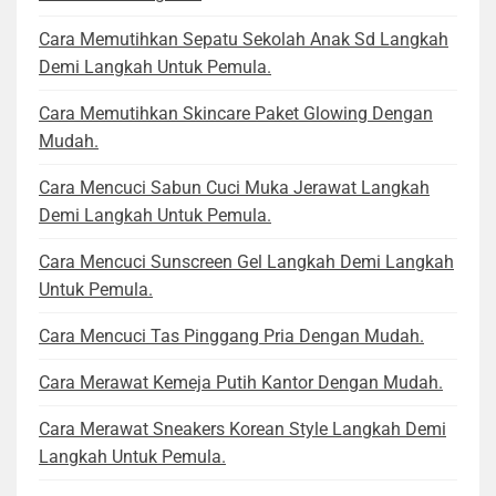
Cara Memutihkan Sepatu Sekolah Anak Sd Langkah
Demi Langkah Untuk Pemula.
Cara Memutihkan Skincare Paket Glowing Dengan
Mudah.
Cara Mencuci Sabun Cuci Muka Jerawat Langkah
Demi Langkah Untuk Pemula.
Cara Mencuci Sunscreen Gel Langkah Demi Langkah
Untuk Pemula.
Cara Mencuci Tas Pinggang Pria Dengan Mudah.
Cara Merawat Kemeja Putih Kantor Dengan Mudah.
Cara Merawat Sneakers Korean Style Langkah Demi
Langkah Untuk Pemula.