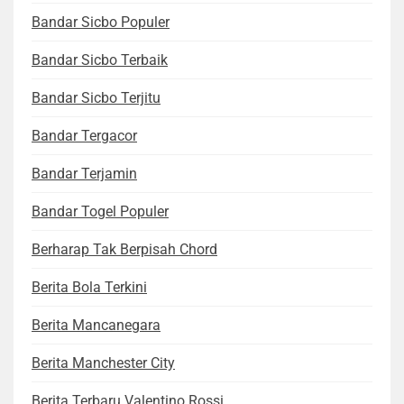
Bandar Sicbo Populer
Bandar Sicbo Terbaik
Bandar Sicbo Terjitu
Bandar Tergacor
Bandar Terjamin
Bandar Togel Populer
Berharap Tak Berpisah Chord
Berita Bola Terkini
Berita Mancanegara
Berita Manchester City
Berita Terbaru Valentino Rossi