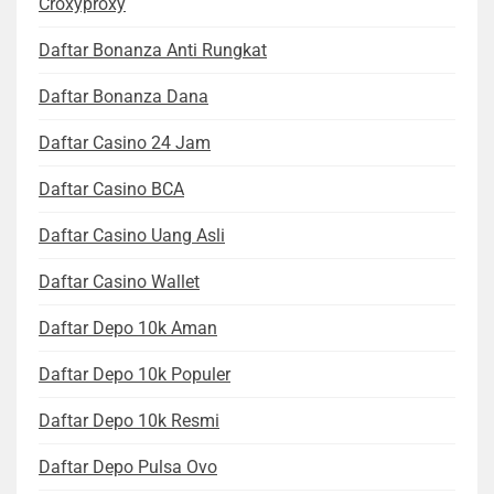
Croxyproxy
Daftar Bonanza Anti Rungkat
Daftar Bonanza Dana
Daftar Casino 24 Jam
Daftar Casino BCA
Daftar Casino Uang Asli
Daftar Casino Wallet
Daftar Depo 10k Aman
Daftar Depo 10k Populer
Daftar Depo 10k Resmi
Daftar Depo Pulsa Ovo