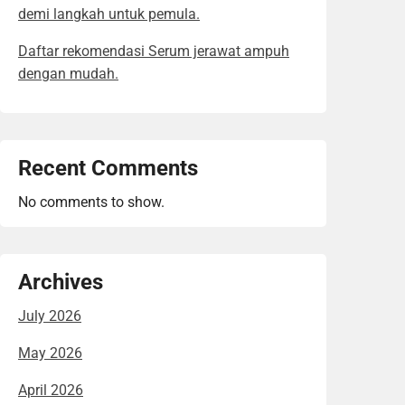
demi langkah untuk pemula.
Daftar rekomendasi Serum jerawat ampuh
dengan mudah.
Recent Comments
No comments to show.
Archives
July 2026
May 2026
April 2026