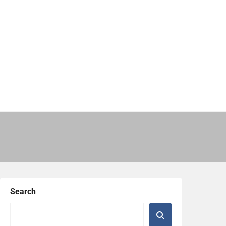
Search