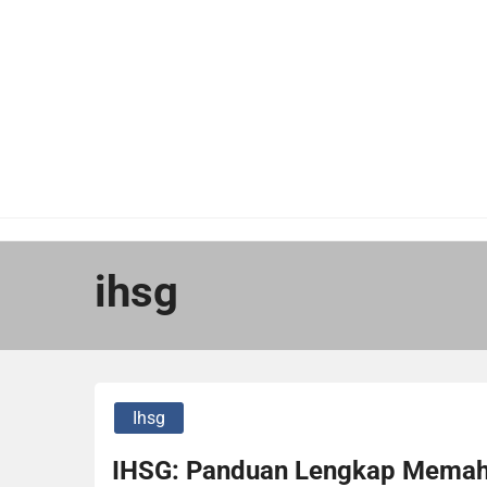
Skip
to
content
ihsg
Ihsg
IHSG: Panduan Lengkap Memah