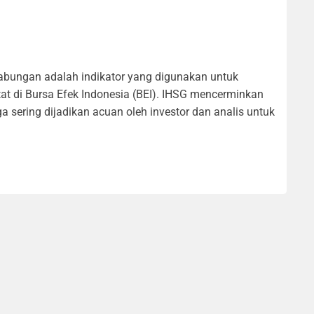
abungan adalah indikator yang digunakan untuk
at di Bursa Efek Indonesia (BEI). IHSG mencerminkan
a sering dijadikan acuan oleh investor dan analis untuk