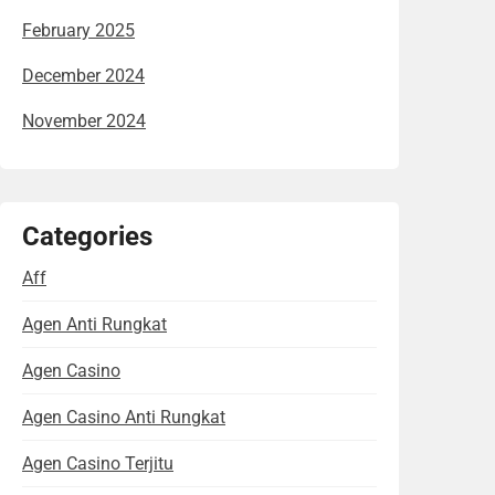
February 2025
December 2024
November 2024
Categories
Aff
Agen Anti Rungkat
Agen Casino
Agen Casino Anti Rungkat
Agen Casino Terjitu