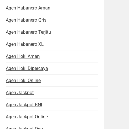
Agen Habanero Aman
Agen Habanero Qris
Agen Habanero Terjitu
Agen Habanero XL
Agen Hoki Aman
Agen Hoki Dipercaya
Agen Hoki Online
Agen Jackpot
Agen Jackpot BNI
Agen Jackpot Online
Agen Jackpot Ovo