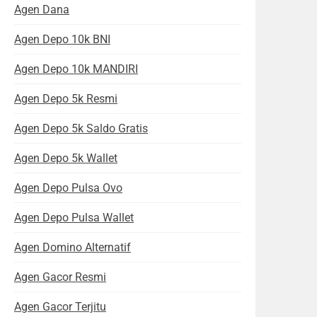
Agen Dana
Agen Depo 10k BNI
Agen Depo 10k MANDIRI
Agen Depo 5k Resmi
Agen Depo 5k Saldo Gratis
Agen Depo 5k Wallet
Agen Depo Pulsa Ovo
Agen Depo Pulsa Wallet
Agen Domino Alternatif
Agen Gacor Resmi
Agen Gacor Terjitu