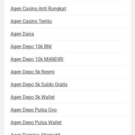
Agen Casino Anti Rungkat
Agen Casino Terjitu
Agen Dana
Agen Depo 10k BNI
Agen Depo 10k MANDIRI
Agen Depo 5k Resmi
Agen Depo 5k Saldo Gratis
Agen Depo 5k Wallet
Agen Depo Pulsa Ovo
Agen Depo Pulsa Wallet