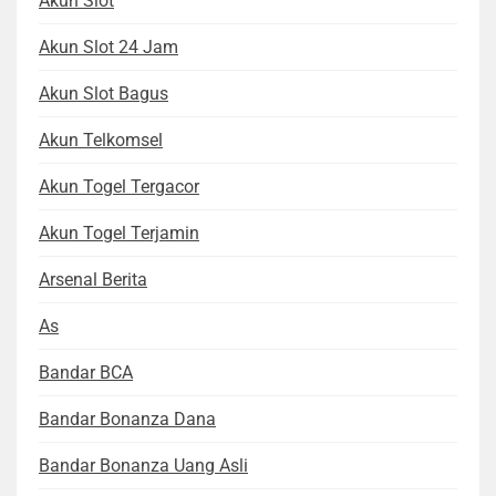
Akun Slot
Akun Slot 24 Jam
Akun Slot Bagus
Akun Telkomsel
Akun Togel Tergacor
Akun Togel Terjamin
Arsenal Berita
As
Bandar BCA
Bandar Bonanza Dana
Bandar Bonanza Uang Asli