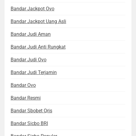
Bandar Jackpot Ovo
Bandar Jackpot Uang Asli
Bandar Judi Aman
Bandar Judi Anti Rungkat
Bandar Judi Ovo
Bandar Judi Terjamin
Bandar Ovo
Bandar Resmi
Bandar Sbobet Qris
Bandar Sicbo BRI