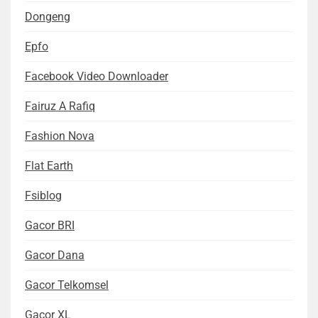
Dongeng
Epfo
Facebook Video Downloader
Fairuz A Rafiq
Fashion Nova
Flat Earth
Fsiblog
Gacor BRI
Gacor Dana
Gacor Telkomsel
Gacor XL