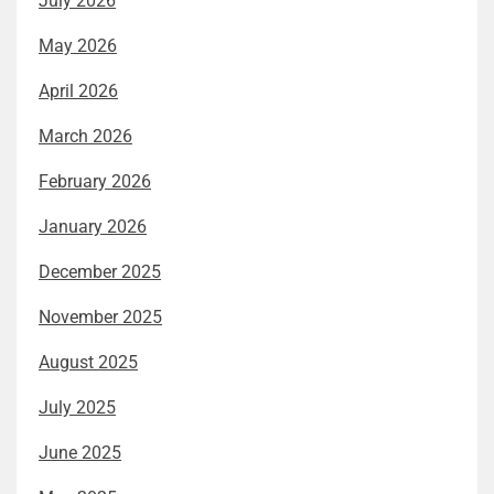
July 2026
May 2026
April 2026
March 2026
February 2026
January 2026
December 2025
November 2025
August 2025
July 2025
June 2025