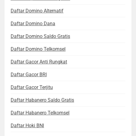
Daftar Domino Alternatif
Daftar Domino Dana
Daftar Domino Saldo Gratis
Daftar Domino Telkomsel
Daftar Gacor Anti Rungkat
Daftar Gacor BRI
Daftar Gacor Terjitu
Daftar Habanero Saldo Gratis
Daftar Habanero Telkomsel
Daftar Hoki BNI