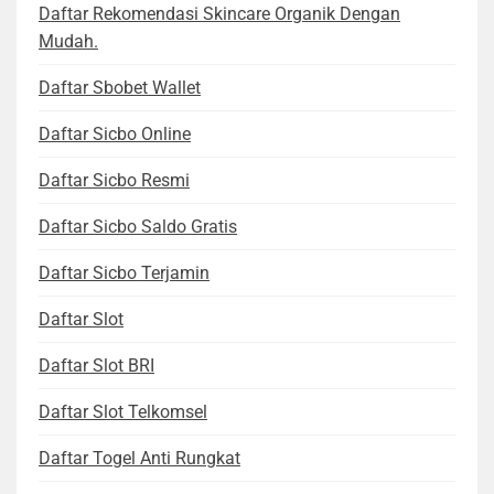
Daftar Rekomendasi Skincare Organik Dengan
Mudah.
Daftar Sbobet Wallet
Daftar Sicbo Online
Daftar Sicbo Resmi
Daftar Sicbo Saldo Gratis
Daftar Sicbo Terjamin
Daftar Slot
Daftar Slot BRI
Daftar Slot Telkomsel
Daftar Togel Anti Rungkat