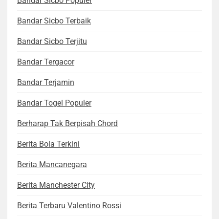
Bandar Sicbo Populer
Bandar Sicbo Terbaik
Bandar Sicbo Terjitu
Bandar Tergacor
Bandar Terjamin
Bandar Togel Populer
Berharap Tak Berpisah Chord
Berita Bola Terkini
Berita Mancanegara
Berita Manchester City
Berita Terbaru Valentino Rossi