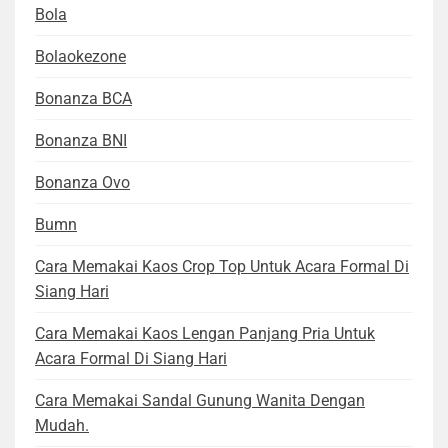
Bola
Bolaokezone
Bonanza BCA
Bonanza BNI
Bonanza Ovo
Bumn
Cara Memakai Kaos Crop Top Untuk Acara Formal Di
Siang Hari
Cara Memakai Kaos Lengan Panjang Pria Untuk
Acara Formal Di Siang Hari
Cara Memakai Sandal Gunung Wanita Dengan
Mudah.