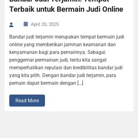
Terbaik untuk Bermain Judi Online
April 20, 2025
Bandar judi terjamin merupakan tempat bermain judi
online yang memberikan jaminan keamanan dan
kenyamanan bagi para pemainnya. Sebagai
penggemar permainan judi, tentu kita sangat
memperhatikan reputasi dan kredibilitas bandar judi
yang kita pilih. Dengan bandar judi terjamin, para
pemain dapat bermain dengan […]
Read More