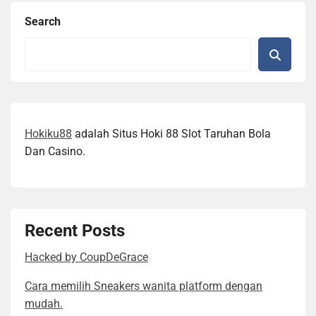
Search
Hokiku88
adalah Situs Hoki 88 Slot Taruhan Bola
Dan Casino.
Recent Posts
Hacked by CoupDeGrace
Cara memilih Sneakers wanita platform dengan
mudah.