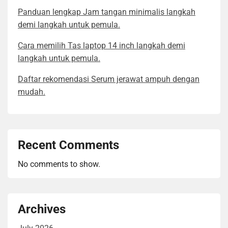
Panduan lengkap Jam tangan minimalis langkah
demi langkah untuk pemula.
Cara memilih Tas laptop 14 inch langkah demi
langkah untuk pemula.
Daftar rekomendasi Serum jerawat ampuh dengan
mudah.
Recent Comments
No comments to show.
Archives