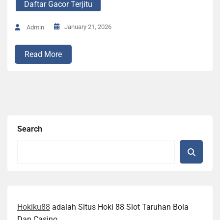
Daftar Gacor Terjitu
January 21, 2026
Admin
Read More
Search
Hokiku88
adalah Situs Hoki 88 Slot Taruhan Bola
Dan Casino.