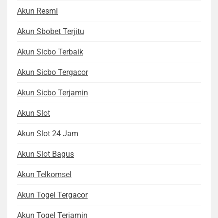
Akun Resmi
Akun Sbobet Terjitu
Akun Sicbo Terbaik
Akun Sicbo Tergacor
Akun Sicbo Terjamin
Akun Slot
Akun Slot 24 Jam
Akun Slot Bagus
Akun Telkomsel
Akun Togel Tergacor
Akun Togel Terjamin