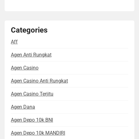
Categories
Aff
Agen Anti Rungkat
Agen Casino
Agen Casino Anti Rungkat
Agen Casino Terjitu
Agen Dana
Agen Depo 10k BNI
Agen Depo 10k MANDIRI