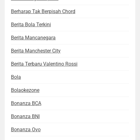
Berharap Tak Berpisah Chord
Berita Bola Terkini
Berita Mancanegara
Berita Manchester City
Berita Terbaru Valentino Rossi
Bola
Bolaokezone
Bonanza BCA
Bonanza BNI
Bonanza Ovo