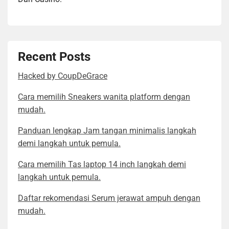
Recent Posts
Hacked by CoupDeGrace
Cara memilih Sneakers wanita platform dengan
mudah.
Panduan lengkap Jam tangan minimalis langkah
demi langkah untuk pemula.
Cara memilih Tas laptop 14 inch langkah demi
langkah untuk pemula.
Daftar rekomendasi Serum jerawat ampuh dengan
mudah.