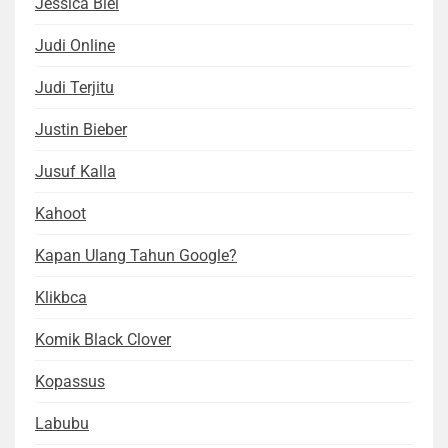
Jessica Biel
Judi Online
Judi Terjitu
Justin Bieber
Jusuf Kalla
Kahoot
Kapan Ulang Tahun Google?
Klikbca
Komik Black Clover
Kopassus
Labubu