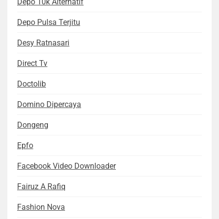
Depo 10k Alternatif
Depo Pulsa Terjitu
Desy Ratnasari
Direct Tv
Doctolib
Domino Dipercaya
Dongeng
Epfo
Facebook Video Downloader
Fairuz A Rafiq
Fashion Nova