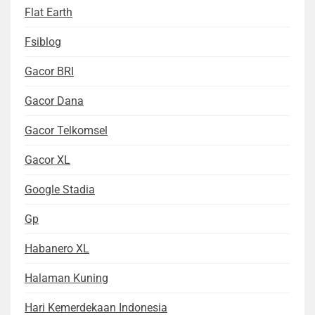
Flat Earth
Fsiblog
Gacor BRI
Gacor Dana
Gacor Telkomsel
Gacor XL
Google Stadia
Gp
Habanero XL
Halaman Kuning
Hari Kemerdekaan Indonesia