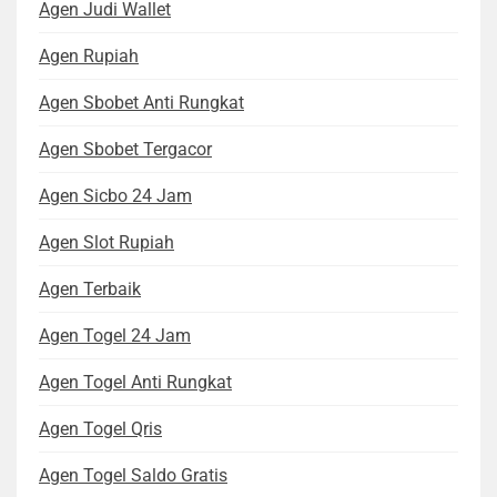
Agen Judi Wallet
Agen Rupiah
Agen Sbobet Anti Rungkat
Agen Sbobet Tergacor
Agen Sicbo 24 Jam
Agen Slot Rupiah
Agen Terbaik
Agen Togel 24 Jam
Agen Togel Anti Rungkat
Agen Togel Qris
Agen Togel Saldo Gratis