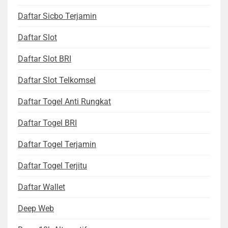
Daftar Sicbo Terjamin
Daftar Slot
Daftar Slot BRI
Daftar Slot Telkomsel
Daftar Togel Anti Rungkat
Daftar Togel BRI
Daftar Togel Terjamin
Daftar Togel Terjitu
Daftar Wallet
Deep Web