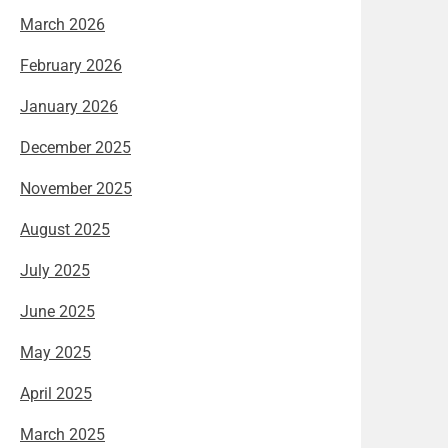
March 2026
February 2026
January 2026
December 2025
November 2025
August 2025
July 2025
June 2025
May 2025
April 2025
March 2025