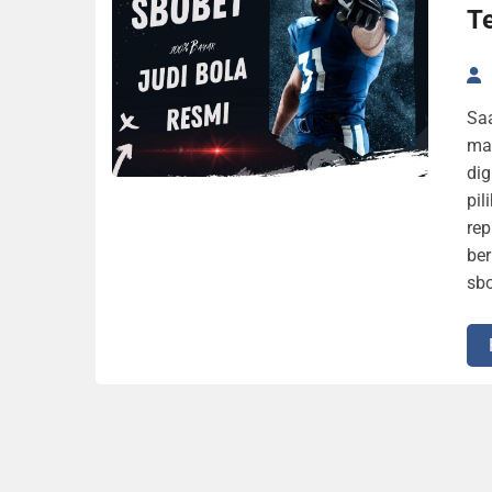
Te
Saa
ma
di
pi
rep
ber
sbo