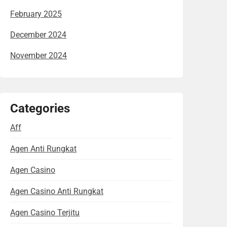
February 2025
December 2024
November 2024
Categories
Aff
Agen Anti Rungkat
Agen Casino
Agen Casino Anti Rungkat
Agen Casino Terjitu