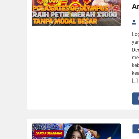
A
Lo
ya
Den
me
ke
ke
[…]