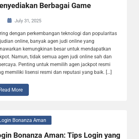
enyediakan Berbagai Game
July 31, 2025
ring dengan perkembangan teknologi dan popularitas
judian online, banyak agen judi online yang
nawarkan kemungkinan besar untuk mendapatkan
kpot. Namun, tidak semua agen judi online sah dan
percaya. Penting untuk memilih agen jackpot resmi
g memiliki lisensi resmi dan reputasi yang baik. […]
Read More
Login Bonanza Aman
ogin Bonanza Aman: Tips Login yang