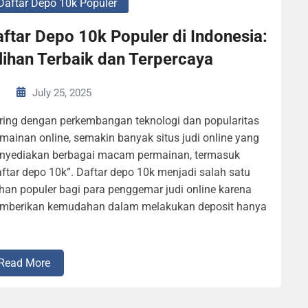
Daftar Depo 10k Populer
ftar Depo 10k Populer di Indonesia:
lihan Terbaik dan Terpercaya
July 25, 2025
ring dengan perkembangan teknologi dan popularitas
mainan online, semakin banyak situs judi online yang
nyediakan berbagai macam permainan, termasuk
ftar depo 10k”. Daftar depo 10k menjadi salah satu
ihan populer bagi para penggemar judi online karena
mberikan kemudahan dalam melakukan deposit hanya
Read More