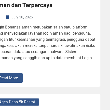
man dan Terpercaya
July 30, 2025
gin Bonanza aman merupakan salah satu platform
ng menyediakan layanan login aman bagi pengguna.
gan fitur keamanan yang terintegrasi, pengguna dapat
ngakses akun mereka tanpa harus khawatir akan risiko
bocoran data atau serangan malware. Sistem
amanan yang canggih dan up-to-date membuat Login
Read More
Agen Depo 5k Resmi