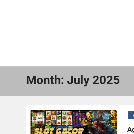
Skip
to
content
Month:
July 2025
A