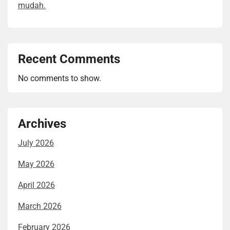
mudah.
Recent Comments
No comments to show.
Archives
July 2026
May 2026
April 2026
March 2026
February 2026