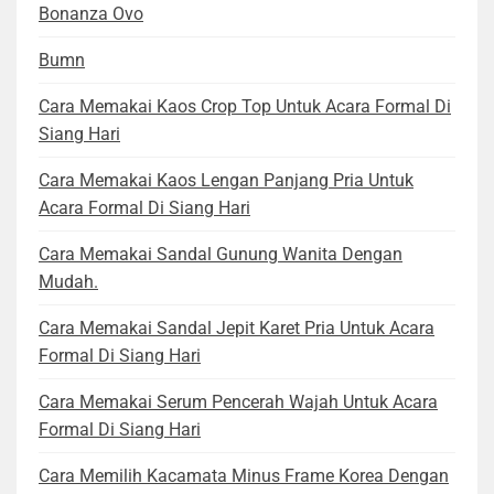
Bonanza Ovo
Bumn
Cara Memakai Kaos Crop Top Untuk Acara Formal Di
Siang Hari
Cara Memakai Kaos Lengan Panjang Pria Untuk
Acara Formal Di Siang Hari
Cara Memakai Sandal Gunung Wanita Dengan
Mudah.
Cara Memakai Sandal Jepit Karet Pria Untuk Acara
Formal Di Siang Hari
Cara Memakai Serum Pencerah Wajah Untuk Acara
Formal Di Siang Hari
Cara Memilih Kacamata Minus Frame Korea Dengan