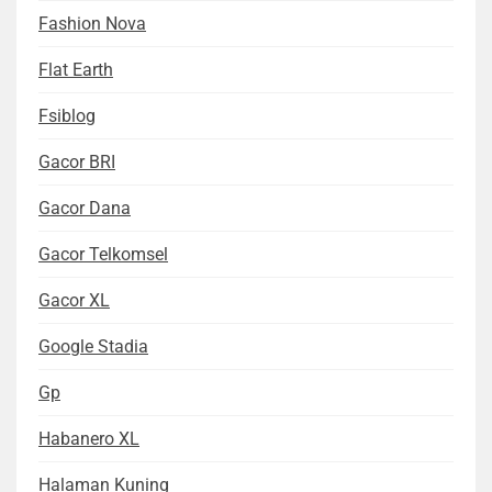
Fashion Nova
Flat Earth
Fsiblog
Gacor BRI
Gacor Dana
Gacor Telkomsel
Gacor XL
Google Stadia
Gp
Habanero XL
Halaman Kuning