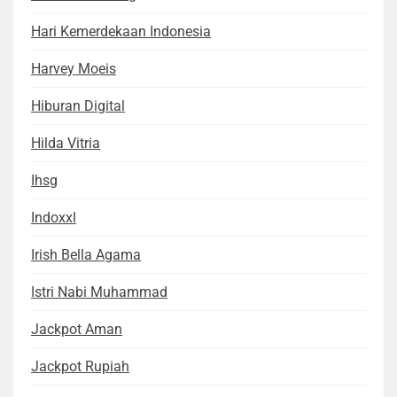
Hari Kemerdekaan Indonesia
Harvey Moeis
Hiburan Digital
Hilda Vitria
Ihsg
Indoxxl
Irish Bella Agama
Istri Nabi Muhammad
Jackpot Aman
Jackpot Rupiah