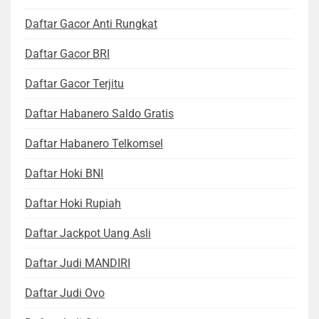
Daftar Gacor Anti Rungkat
Daftar Gacor BRI
Daftar Gacor Terjitu
Daftar Habanero Saldo Gratis
Daftar Habanero Telkomsel
Daftar Hoki BNI
Daftar Hoki Rupiah
Daftar Jackpot Uang Asli
Daftar Judi MANDIRI
Daftar Judi Ovo