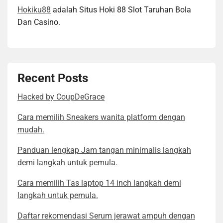
Hokiku88
adalah Situs Hoki 88 Slot Taruhan Bola
Dan Casino.
Recent Posts
Hacked by CoupDeGrace
Cara memilih Sneakers wanita platform dengan
mudah.
Panduan lengkap Jam tangan minimalis langkah
demi langkah untuk pemula.
Cara memilih Tas laptop 14 inch langkah demi
langkah untuk pemula.
Daftar rekomendasi Serum jerawat ampuh dengan