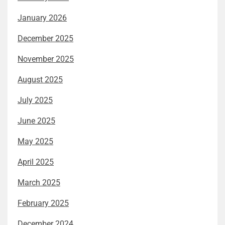
January 2026
December 2025
November 2025
August 2025
July 2025
June 2025
May 2025
April 2025
March 2025
February 2025
December 2024