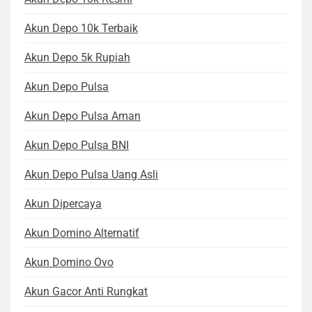
Akun Depo 10k Terbaik
Akun Depo 5k Rupiah
Akun Depo Pulsa
Akun Depo Pulsa Aman
Akun Depo Pulsa BNI
Akun Depo Pulsa Uang Asli
Akun Dipercaya
Akun Domino Alternatif
Akun Domino Ovo
Akun Gacor Anti Rungkat