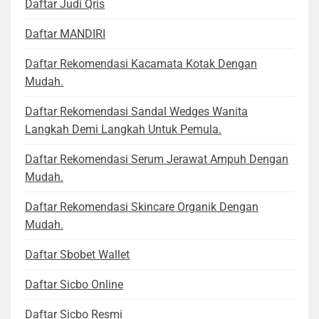
Daftar Judi Qris
Daftar MANDIRI
Daftar Rekomendasi Kacamata Kotak Dengan
Mudah.
Daftar Rekomendasi Sandal Wedges Wanita
Langkah Demi Langkah Untuk Pemula.
Daftar Rekomendasi Serum Jerawat Ampuh Dengan
Mudah.
Daftar Rekomendasi Skincare Organik Dengan
Mudah.
Daftar Sbobet Wallet
Daftar Sicbo Online
Daftar Sicbo Resmi