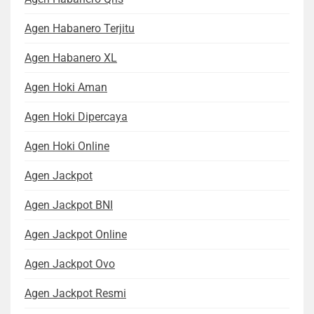
Agen Habanero Terjitu
Agen Habanero XL
Agen Hoki Aman
Agen Hoki Dipercaya
Agen Hoki Online
Agen Jackpot
Agen Jackpot BNI
Agen Jackpot Online
Agen Jackpot Ovo
Agen Jackpot Resmi