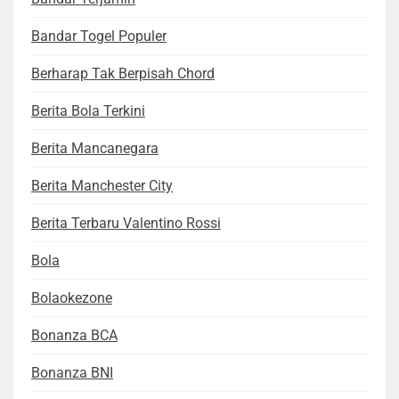
Bandar Togel Populer
Berharap Tak Berpisah Chord
Berita Bola Terkini
Berita Mancanegara
Berita Manchester City
Berita Terbaru Valentino Rossi
Bola
Bolaokezone
Bonanza BCA
Bonanza BNI