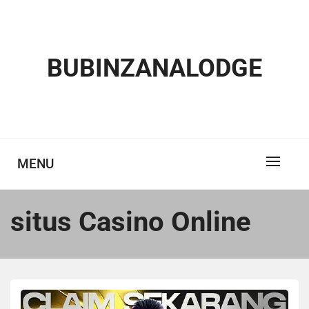
Skip
to
content
BUBINZANALODGE
MENU
situs Casino Online