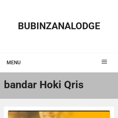
Skip
to
content
BUBINZANALODGE
MENU
bandar Hoki Qris