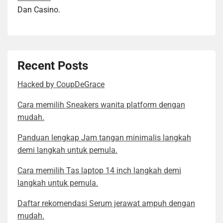
Dan Casino.
Recent Posts
Hacked by CoupDeGrace
Cara memilih Sneakers wanita platform dengan
mudah.
Panduan lengkap Jam tangan minimalis langkah
demi langkah untuk pemula.
Cara memilih Tas laptop 14 inch langkah demi
langkah untuk pemula.
Daftar rekomendasi Serum jerawat ampuh dengan
mudah.