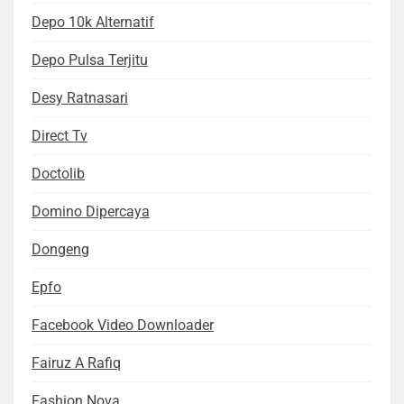
Depo 10k Alternatif
Depo Pulsa Terjitu
Desy Ratnasari
Direct Tv
Doctolib
Domino Dipercaya
Dongeng
Epfo
Facebook Video Downloader
Fairuz A Rafiq
Fashion Nova