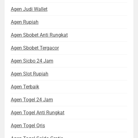
Agen Judi Wallet
Agen Rupiah
Agen Sbobet Anti Rungkat
Agen Sbobet Tergacor
Agen Sicbo 24 Jam
Agen Slot Rupiah
Agen Terbaik
Agen Togel 24 Jam
Agen Togel Anti Rungkat
Agen Togel Qris