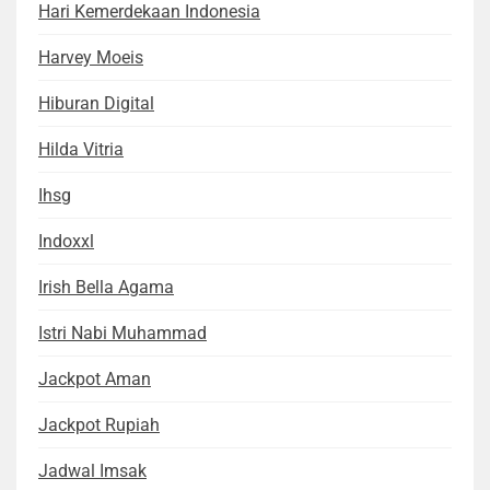
Hari Kemerdekaan Indonesia
Harvey Moeis
Hiburan Digital
Hilda Vitria
Ihsg
Indoxxl
Irish Bella Agama
Istri Nabi Muhammad
Jackpot Aman
Jackpot Rupiah
Jadwal Imsak