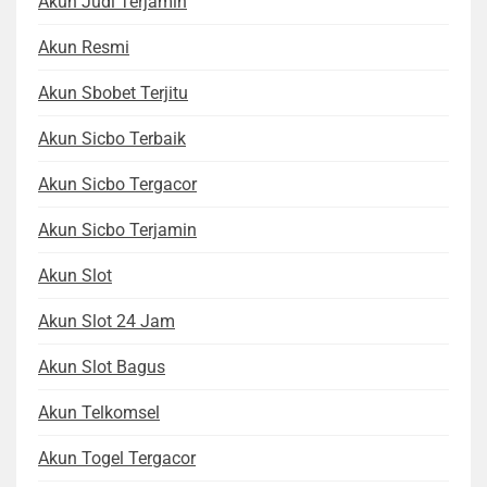
Akun Judi Terjamin
Akun Resmi
Akun Sbobet Terjitu
Akun Sicbo Terbaik
Akun Sicbo Tergacor
Akun Sicbo Terjamin
Akun Slot
Akun Slot 24 Jam
Akun Slot Bagus
Akun Telkomsel
Akun Togel Tergacor