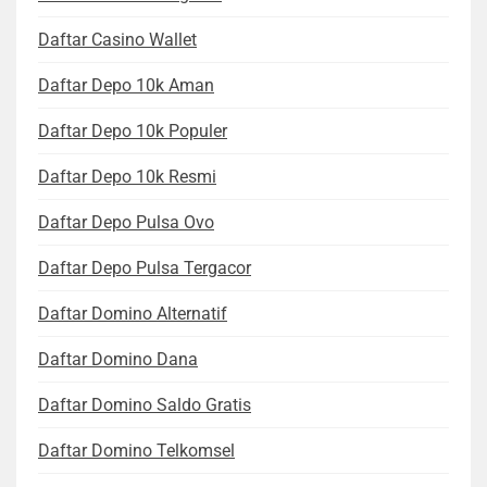
Daftar Casino Wallet
Daftar Depo 10k Aman
Daftar Depo 10k Populer
Daftar Depo 10k Resmi
Daftar Depo Pulsa Ovo
Daftar Depo Pulsa Tergacor
Daftar Domino Alternatif
Daftar Domino Dana
Daftar Domino Saldo Gratis
Daftar Domino Telkomsel