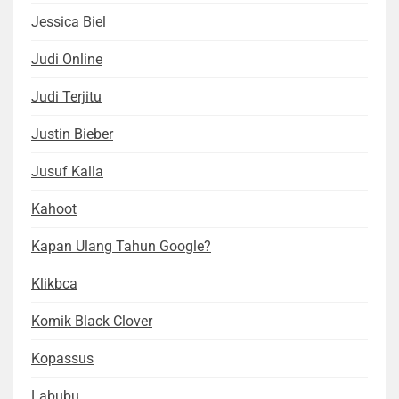
Jessica Biel
Judi Online
Judi Terjitu
Justin Bieber
Jusuf Kalla
Kahoot
Kapan Ulang Tahun Google?
Klikbca
Komik Black Clover
Kopassus
Labubu