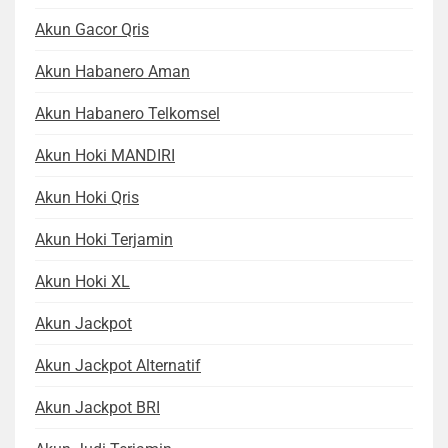
Akun Gacor Qris
Akun Habanero Aman
Akun Habanero Telkomsel
Akun Hoki MANDIRI
Akun Hoki Qris
Akun Hoki Terjamin
Akun Hoki XL
Akun Jackpot
Akun Jackpot Alternatif
Akun Jackpot BRI