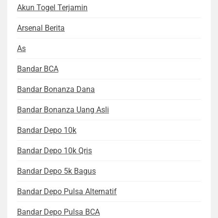
Akun Togel Terjamin
Arsenal Berita
As
Bandar BCA
Bandar Bonanza Dana
Bandar Bonanza Uang Asli
Bandar Depo 10k
Bandar Depo 10k Qris
Bandar Depo 5k Bagus
Bandar Depo Pulsa Alternatif
Bandar Depo Pulsa BCA