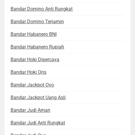
Bandar Domino Anti Rungkat
Bandar Domino Terjamin
Bandar Habanero BNI
Bandar Habanero Rupiah
Bandar Hoki Dipercaya
Bandar Hoki Qris
Bandar Jackpot Ovo
Bandar Jackpot Uang Asli
Bandar Judi Aman
Bandar Judi Anti Rungkat