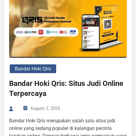
Bandar Hoki Qris
Bandar Hoki Qris: Situs Judi Online
Terpercaya
August 2, 2025
Bandar Hoki Qris merupakan salah satu situs judi
online yang sedang populer di kalangan pecinta
taruhan online. Dengan berbagai jenis permainan yang