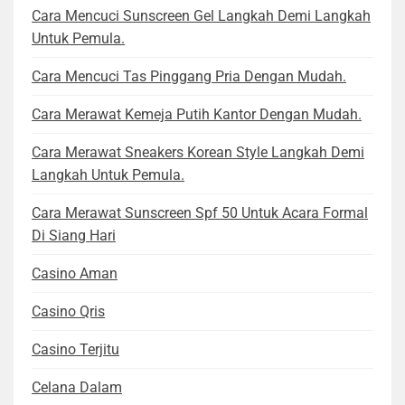
Cara Mencuci Sunscreen Gel Langkah Demi Langkah
Untuk Pemula.
Cara Mencuci Tas Pinggang Pria Dengan Mudah.
Cara Merawat Kemeja Putih Kantor Dengan Mudah.
Cara Merawat Sneakers Korean Style Langkah Demi
Langkah Untuk Pemula.
Cara Merawat Sunscreen Spf 50 Untuk Acara Formal
Di Siang Hari
Casino Aman
Casino Qris
Casino Terjitu
Celana Dalam