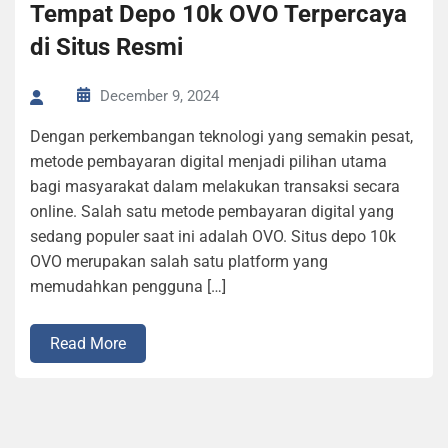
Tempat Depo 10k OVO Terpercaya
di Situs Resmi
December 9, 2024
Dengan perkembangan teknologi yang semakin pesat,
metode pembayaran digital menjadi pilihan utama
bagi masyarakat dalam melakukan transaksi secara
online. Salah satu metode pembayaran digital yang
sedang populer saat ini adalah OVO. Situs depo 10k
OVO merupakan salah satu platform yang
memudahkan pengguna […]
Read More