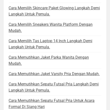
Cara Memilih Skincare Paket Glowing Langkah Demi
Langkah Untuk Pemula.
Cara Memilih Sneakers Wanita Platform Dengan
Mudah.
Cara Memilih Tas Laptop 14 Inch Langkah Demi
Langkah Untuk Pemula.
Cara Memutihkan Jaket Parka Wanita Dengan
Mudah.
Cara Memutihkan Jaket Varsity Pria Dengan Mudah.
Cara Memutihkan Sepatu Futsal Pria Langkah Demi
Langkah Untuk Pemula.
Cara Memutihkan Sepatu Futsal Pria Untuk Acara
Formal Di Siang Hari