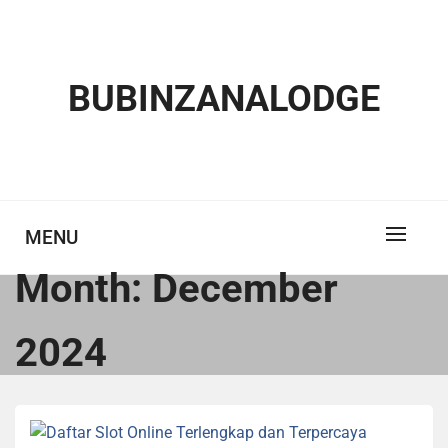
Skip
to
content
BUBINZANALODGE
MENU
Month:
December
2024