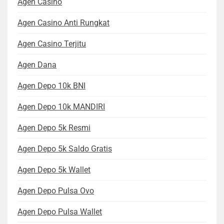
Agen Casino
Agen Casino Anti Rungkat
Agen Casino Terjitu
Agen Dana
Agen Depo 10k BNI
Agen Depo 10k MANDIRI
Agen Depo 5k Resmi
Agen Depo 5k Saldo Gratis
Agen Depo 5k Wallet
Agen Depo Pulsa Ovo
Agen Depo Pulsa Wallet