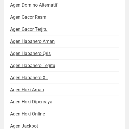
Agen Domino Alternatif
Agen Gacor Resmi
Agen Gacor Terjitu
Agen Habanero Aman
Agen Habanero Qris
Agen Habanero Terjitu
Agen Habanero XL
Agen Hoki Aman
Agen Hoki Dipercaya
Agen Hoki Online
Agen Jackpot