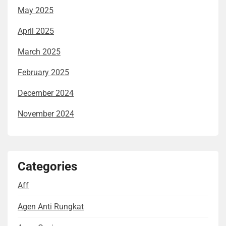
May 2025
April 2025
March 2025
February 2025
December 2024
November 2024
Categories
Aff
Agen Anti Rungkat