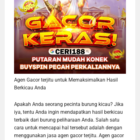
Agen Gacor terjitu untuk Memaksimalkan Hasil
Berkicau Anda
Apakah Anda seorang pecinta burung kicau? Jika
iya, tentu Anda ingin mendapatkan hasil berkicau
terbaik dari burung peliharaan Anda. Salah satu
cara untuk mencapai hal tersebut adalah dengan
menggunakan jasa agen gacor terjitu. Agen gacor