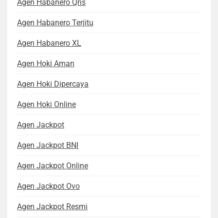
Agen Habanero Qris
Agen Habanero Terjitu
Agen Habanero XL
Agen Hoki Aman
Agen Hoki Dipercaya
Agen Hoki Online
Agen Jackpot
Agen Jackpot BNI
Agen Jackpot Online
Agen Jackpot Ovo
Agen Jackpot Resmi