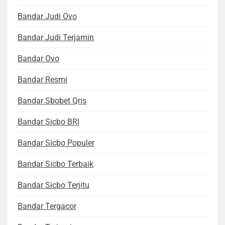
Bandar Judi Ovo
Bandar Judi Terjamin
Bandar Ovo
Bandar Resmi
Bandar Sbobet Qris
Bandar Sicbo BRI
Bandar Sicbo Populer
Bandar Sicbo Terbaik
Bandar Sicbo Terjitu
Bandar Tergacor