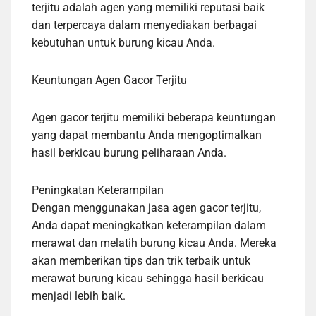
terjitu adalah agen yang memiliki reputasi baik
dan terpercaya dalam menyediakan berbagai
kebutuhan untuk burung kicau Anda.
Keuntungan Agen Gacor Terjitu
Agen gacor terjitu memiliki beberapa keuntungan
yang dapat membantu Anda mengoptimalkan
hasil berkicau burung peliharaan Anda.
Peningkatan Keterampilan
Dengan menggunakan jasa agen gacor terjitu,
Anda dapat meningkatkan keterampilan dalam
merawat dan melatih burung kicau Anda. Mereka
akan memberikan tips dan trik terbaik untuk
merawat burung kicau sehingga hasil berkicau
menjadi lebih baik.