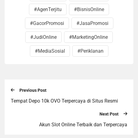
#AgenTerjitu
#BisnisOnline
#GacorPromosi
#JasaPromosi
#JudiOnline
#MarketingOnline
#MediaSosial
#Periklanan
Previous Post
Tempat Depo 10k OVO Terpercaya di Situs Resmi
Next Post
Akun Slot Online Terbaik dan Terpercaya