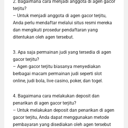
2. Bagaimana cara menjadi anggota di agen gacor
terjitu?
– Untuk menjadi anggota di agen gacor terjitu,
Anda perlu mendaftar melalui situs resmi mereka
dan mengikuti prosedur pendaftaran yang
ditentukan oleh agen tersebut.
3. Apa saja permainan judi yang tersedia di agen
gacor terjitu?
– Agen gacor terjitu biasanya menyediakan
berbagai macam permainan judi seperti slot
online, judi bola, live casino, poker, dan togel.
4. Bagaimana cara melakukan deposit dan
penarikan di agen gacor terjitu?
– Untuk melakukan deposit dan penarikan di agen
gacor terjitu, Anda dapat menggunakan metode
pembayaran yang disediakan oleh agen tersebut