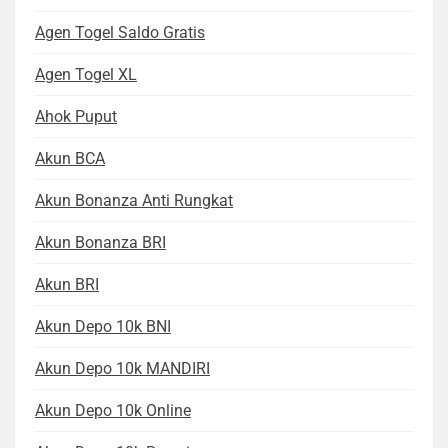
Agen Togel Saldo Gratis
Agen Togel XL
Ahok Puput
Akun BCA
Akun Bonanza Anti Rungkat
Akun Bonanza BRI
Akun BRI
Akun Depo 10k BNI
Akun Depo 10k MANDIRI
Akun Depo 10k Online