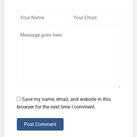
Your
Your
Comme
Name
Email
Save my name, email, and website in this
browser for the next time I comment.
Post Comment