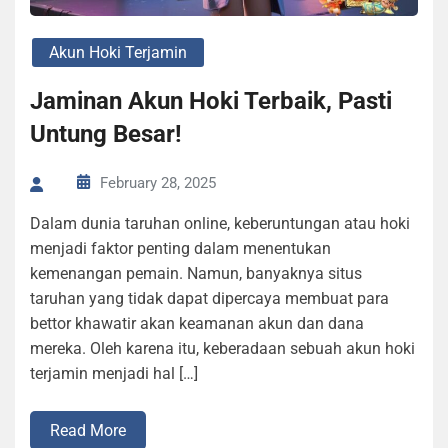
Akun Hoki Terjamin
Jaminan Akun Hoki Terbaik, Pasti
Untung Besar!
February 28, 2025
Dalam dunia taruhan online, keberuntungan atau hoki
menjadi faktor penting dalam menentukan
kemenangan pemain. Namun, banyaknya situs
taruhan yang tidak dapat dipercaya membuat para
bettor khawatir akan keamanan akun dan dana
mereka. Oleh karena itu, keberadaan sebuah akun hoki
terjamin menjadi hal […]
Read More