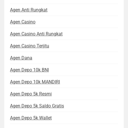
Agen Anti Rungkat
Agen Casino
Agen Casino Anti Rungkat
Agen Casino Terjitu
Agen Dana
Agen Depo 10k BNI
Agen Depo 10k MANDIRI
Agen Depo 5k Resmi
Agen Depo 5k Saldo Gratis
Agen Depo 5k Wallet