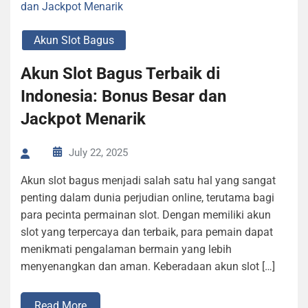
Akun Slot Bagus
Akun Slot Bagus Terbaik di
Indonesia: Bonus Besar dan
Jackpot Menarik
July 22, 2025
Akun slot bagus menjadi salah satu hal yang sangat
penting dalam dunia perjudian online, terutama bagi
para pecinta permainan slot. Dengan memiliki akun
slot yang terpercaya dan terbaik, para pemain dapat
menikmati pengalaman bermain yang lebih
menyenangkan dan aman. Keberadaan akun slot […]
Read More