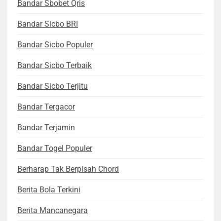
Bandar Sbobet Qris
Bandar Sicbo BRI
Bandar Sicbo Populer
Bandar Sicbo Terbaik
Bandar Sicbo Terjitu
Bandar Tergacor
Bandar Terjamin
Bandar Togel Populer
Berharap Tak Berpisah Chord
Berita Bola Terkini
Berita Mancanegara