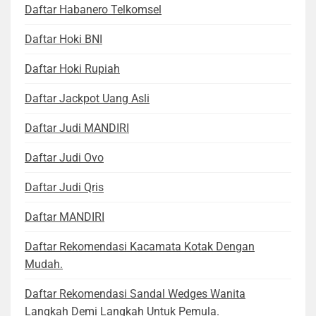
Daftar Habanero Telkomsel
Daftar Hoki BNI
Daftar Hoki Rupiah
Daftar Jackpot Uang Asli
Daftar Judi MANDIRI
Daftar Judi Ovo
Daftar Judi Qris
Daftar MANDIRI
Daftar Rekomendasi Kacamata Kotak Dengan
Mudah.
Daftar Rekomendasi Sandal Wedges Wanita
Langkah Demi Langkah Untuk Pemula.