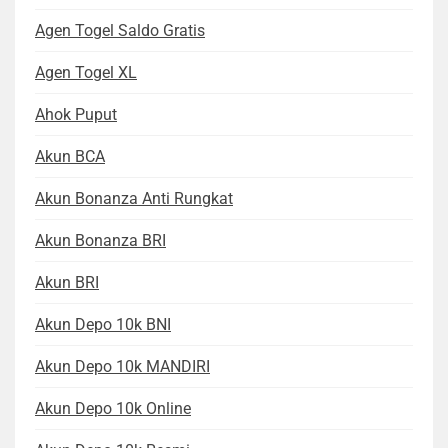
Agen Togel Saldo Gratis
Agen Togel XL
Ahok Puput
Akun BCA
Akun Bonanza Anti Rungkat
Akun Bonanza BRI
Akun BRI
Akun Depo 10k BNI
Akun Depo 10k MANDIRI
Akun Depo 10k Online