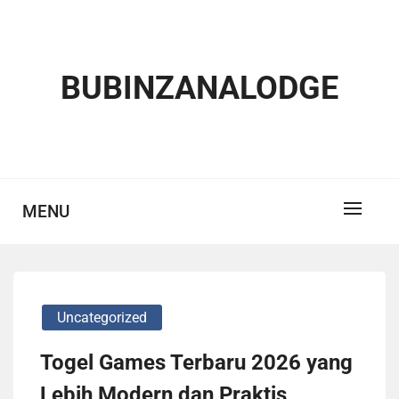
Skip
to
content
BUBINZANALODGE
MENU
Uncategorized
Togel Games Terbaru 2026 yang
Lebih Modern dan Praktis