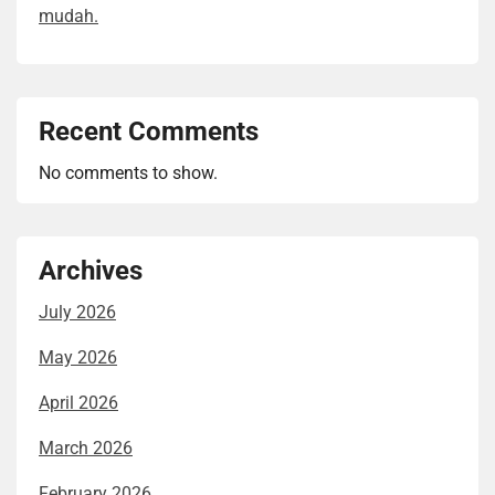
mudah.
Recent Comments
No comments to show.
Archives
July 2026
May 2026
April 2026
March 2026
February 2026