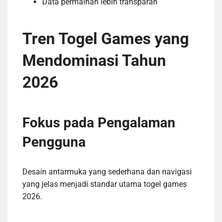
Data permainan lebih transparan
Tren Togel Games yang
Mendominasi Tahun
2026
Fokus pada Pengalaman
Pengguna
Desain antarmuka yang sederhana dan navigasi
yang jelas menjadi standar utama togel games
2026.