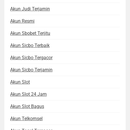
Akun Judi Terjamin
Akun Resmi
Akun Sbobet Terjitu
Akun Sicbo Terbaik
Akun Sicbo Tergacor
Akun Sicbo Terjamin
Akun Slot
Akun Slot 24 Jam
Akun Slot Bagus
Akun Telkomsel