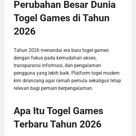
Perubahan Besar Dunia
Togel Games di Tahun
2026
Tahun 2026 menandai era baru togel games
dengan fokus pada kemudahan akses,
transparansi informasi, dan pengalaman
pengguna yang lebih baik. Platform togel modern
kini dirancang agar ramah pemula sekaligus tetap
relevan bagi pemain berpengalaman.
Apa Itu Togel Games
Terbaru Tahun 2026