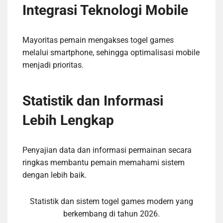
Integrasi Teknologi Mobile
Mayoritas pemain mengakses togel games
melalui smartphone, sehingga optimalisasi mobile
menjadi prioritas.
Statistik dan Informasi
Lebih Lengkap
Penyajian data dan informasi permainan secara
ringkas membantu pemain memahami sistem
dengan lebih baik.
Statistik dan sistem togel games modern yang
berkembang di tahun 2026.