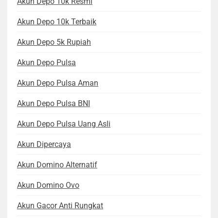
Akun Depo 10k Resmi
Akun Depo 10k Terbaik
Akun Depo 5k Rupiah
Akun Depo Pulsa
Akun Depo Pulsa Aman
Akun Depo Pulsa BNI
Akun Depo Pulsa Uang Asli
Akun Dipercaya
Akun Domino Alternatif
Akun Domino Ovo
Akun Gacor Anti Rungkat