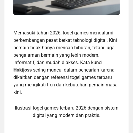
Memasuki tahun 2026, togel games mengalami
perkembangan pesat berkat teknologi digital. Kini
pemain tidak hanya mencari hiburan, tetapi juga
pengalaman bermain yang lebih modern,
informatif, dan mudah diakses. Kata kunci
Hokijoss
sering muncul dalam pencarian karena
dikaitkan dengan referensi togel games terbaru
yang mengikuti tren dan kebutuhan pemain masa
kini.
Ilustrasi togel games terbaru 2026 dengan sistem
digital yang modern dan praktis.