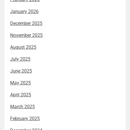
January 2026
December 2025
November 2025
August 2025
July 2025
June 2025
May 2025
April 2025
March 2025
February 2025