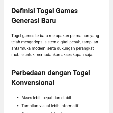
Definisi Togel Games
Generasi Baru
Togel games terbaru merupakan permainan yang
telah mengadopsi sistem digital penuh, tampilan
antarmuka modern, serta dukungan perangkat
mobile untuk memudahkan akses kapan saja.
Perbedaan dengan Togel
Konvensional
Akses lebih cepat dan stabil
Tampilan visual lebih informatif