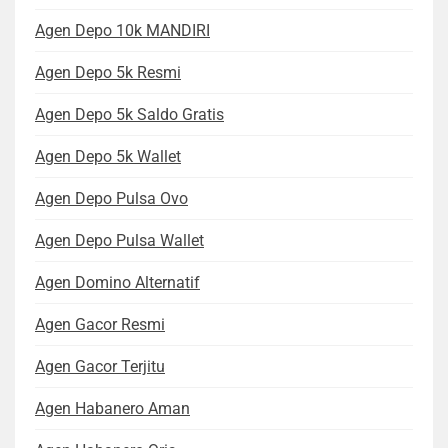
Agen Depo 10k MANDIRI
Agen Depo 5k Resmi
Agen Depo 5k Saldo Gratis
Agen Depo 5k Wallet
Agen Depo Pulsa Ovo
Agen Depo Pulsa Wallet
Agen Domino Alternatif
Agen Gacor Resmi
Agen Gacor Terjitu
Agen Habanero Aman