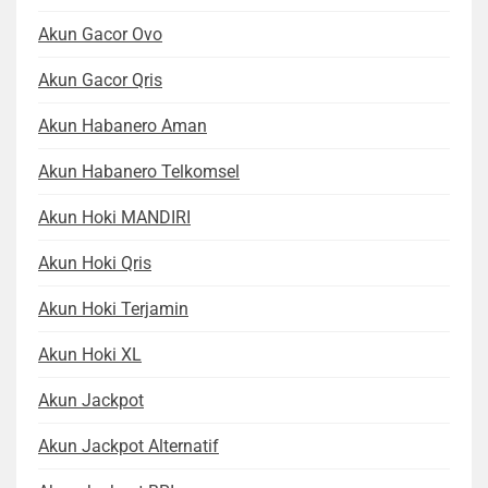
Akun Gacor Ovo
Akun Gacor Qris
Akun Habanero Aman
Akun Habanero Telkomsel
Akun Hoki MANDIRI
Akun Hoki Qris
Akun Hoki Terjamin
Akun Hoki XL
Akun Jackpot
Akun Jackpot Alternatif