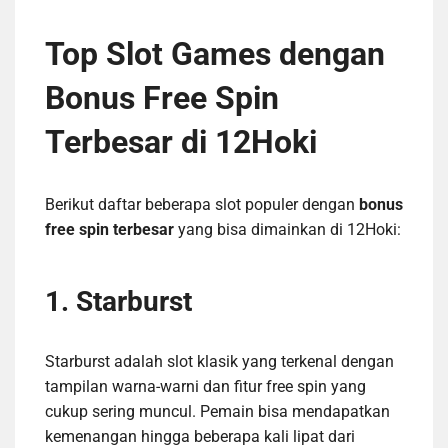
Top Slot Games dengan
Bonus Free Spin
Terbesar di 12Hoki
Berikut daftar beberapa slot populer dengan
bonus
free spin terbesar
yang bisa dimainkan di 12Hoki:
1. Starburst
Starburst adalah slot klasik yang terkenal dengan
tampilan warna-warni dan fitur free spin yang
cukup sering muncul. Pemain bisa mendapatkan
kemenangan hingga beberapa kali lipat dari