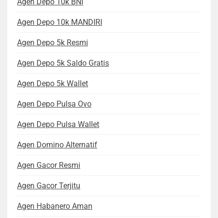
Agen Depo 10k BNI
Agen Depo 10k MANDIRI
Agen Depo 5k Resmi
Agen Depo 5k Saldo Gratis
Agen Depo 5k Wallet
Agen Depo Pulsa Ovo
Agen Depo Pulsa Wallet
Agen Domino Alternatif
Agen Gacor Resmi
Agen Gacor Terjitu
Agen Habanero Aman