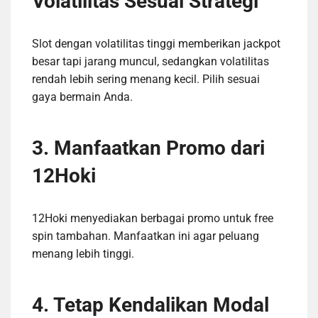
Volatilitas Sesuai Strategi
Slot dengan volatilitas tinggi memberikan jackpot
besar tapi jarang muncul, sedangkan volatilitas
rendah lebih sering menang kecil. Pilih sesuai
gaya bermain Anda.
3. Manfaatkan Promo dari
12Hoki
12Hoki menyediakan berbagai promo untuk free
spin tambahan. Manfaatkan ini agar peluang
menang lebih tinggi.
4. Tetap Kendalikan Modal