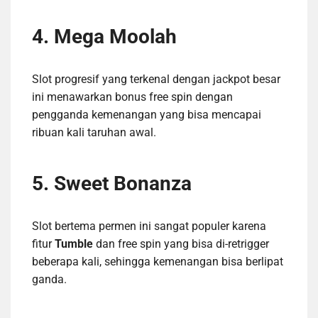
4. Mega Moolah
Slot progresif yang terkenal dengan jackpot besar
ini menawarkan bonus free spin dengan
pengganda kemenangan yang bisa mencapai
ribuan kali taruhan awal.
5. Sweet Bonanza
Slot bertema permen ini sangat populer karena
fitur
Tumble
dan free spin yang bisa di-retrigger
beberapa kali, sehingga kemenangan bisa berlipat
ganda.