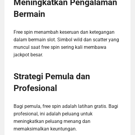
Meningkatkan Pengalaman
Bermain
Free spin menambah keseruan dan ketegangan
dalam bermain slot. Simbol wild dan scatter yang
muncul saat free spin sering kali membawa
jackpot besar.
Strategi Pemula dan
Profesional
Bagi pemula, free spin adalah latihan gratis. Bagi
profesional, ini adalah peluang untuk
meningkatkan peluang menang dan
memaksimalkan keuntungan.