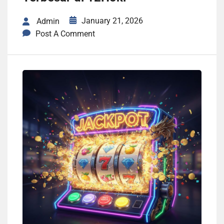
January 21, 2026
Admin
Post A Comment