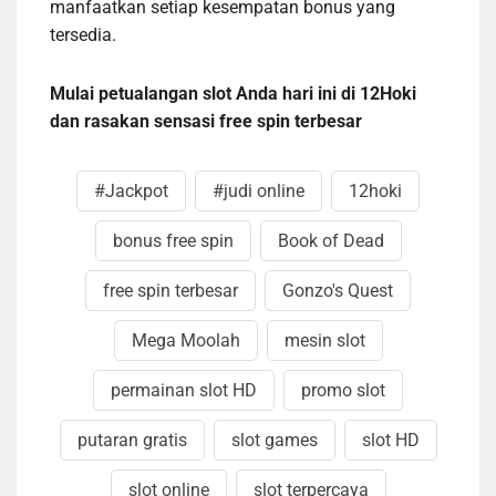
manfaatkan setiap kesempatan bonus yang
tersedia.
Mulai petualangan slot Anda hari ini di 12Hoki
dan rasakan sensasi free spin terbesar
#Jackpot
#judi online
12hoki
bonus free spin
Book of Dead
free spin terbesar
Gonzo's Quest
Mega Moolah
mesin slot
permainan slot HD
promo slot
putaran gratis
slot games
slot HD
slot online
slot terpercaya