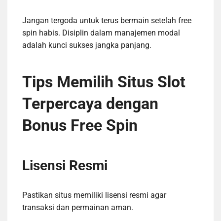
Jangan tergoda untuk terus bermain setelah free
spin habis. Disiplin dalam manajemen modal
adalah kunci sukses jangka panjang.
Tips Memilih Situs Slot
Terpercaya dengan
Bonus Free Spin
Lisensi Resmi
Pastikan situs memiliki lisensi resmi agar
transaksi dan permainan aman.