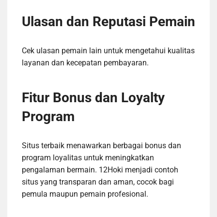
Ulasan dan Reputasi Pemain
Cek ulasan pemain lain untuk mengetahui kualitas
layanan dan kecepatan pembayaran.
Fitur Bonus dan Loyalty
Program
Situs terbaik menawarkan berbagai bonus dan
program loyalitas untuk meningkatkan
pengalaman bermain. 12Hoki menjadi contoh
situs yang transparan dan aman, cocok bagi
pemula maupun pemain profesional.