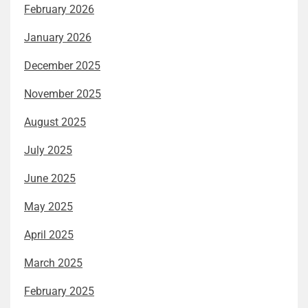
February 2026
January 2026
December 2025
November 2025
August 2025
July 2025
June 2025
May 2025
April 2025
March 2025
February 2025