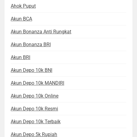
Ahok Puput
Akun BCA
Akun Bonanza Anti Rungkat
Akun Bonanza BRI
Akun BRI
Akun Depo 10k BNI
Akun Depo 10k MANDIRI
Akun Depo 10k Online
Akun Depo 10k Resmi
Akun Depo 10k Terbaik
Akun Depo 5k Rupiah