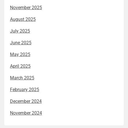
November 2025
August 2025
July 2025
June 2025
May 2025
April 2025
March 2025
February 2025
December 2024
November 2024