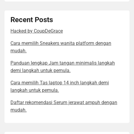
Recent Posts
Hacked by CoupDeGrace
Cara memilih Sneakers wanita platform dengan
mudah.
Panduan lengkap Jam tangan minimalis langkah
demi langkah untuk pemula.
Cara memilih Tas laptop 14 inch langkah demi
langkah untuk pemula.
Daftar rekomendasi Serum jerawat ampuh dengan
mudah.