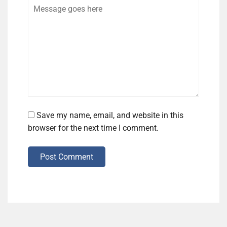
Save my name, email, and website in this
browser for the next time I comment.
Post Comment