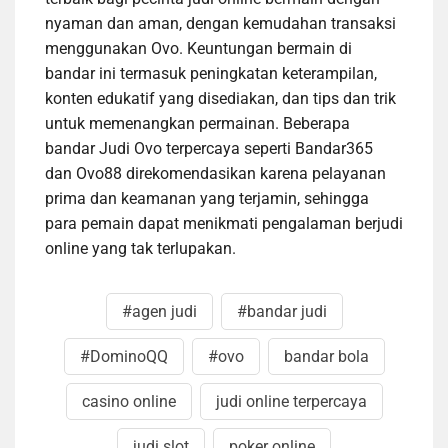
nyaman dan aman, dengan kemudahan transaksi
menggunakan Ovo. Keuntungan bermain di
bandar ini termasuk peningkatan keterampilan,
konten edukatif yang disediakan, dan tips dan trik
untuk memenangkan permainan. Beberapa
bandar Judi Ovo terpercaya seperti Bandar365
dan Ovo88 direkomendasikan karena pelayanan
prima dan keamanan yang terjamin, sehingga
para pemain dapat menikmati pengalaman berjudi
online yang tak terlupakan.
#agen judi
#bandar judi
#DominoQQ
#ovo
bandar bola
casino online
judi online terpercaya
judi slot
poker online