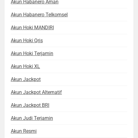
Akun Habanero Aman
Akun Habanero Telkomsel
Akun Hoki MANDIRI
Akun Hoki Qris
Akun Hoki Terjamin
Akun Hoki XL
Akun Jackpot
Akun Jackpot Alternatif
Akun Jackpot BRI
Akun Judi Terjamin
Akun Resmi