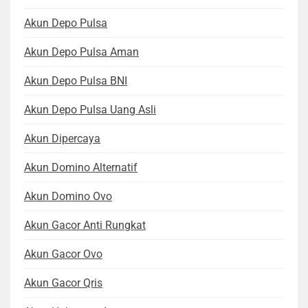
Akun Depo Pulsa
Akun Depo Pulsa Aman
Akun Depo Pulsa BNI
Akun Depo Pulsa Uang Asli
Akun Dipercaya
Akun Domino Alternatif
Akun Domino Ovo
Akun Gacor Anti Rungkat
Akun Gacor Ovo
Akun Gacor Qris