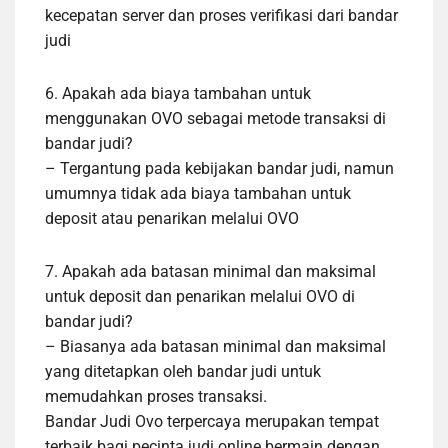
kecepatan server dan proses verifikasi dari bandar
judi
6. Apakah ada biaya tambahan untuk
menggunakan OVO sebagai metode transaksi di
bandar judi?
– Tergantung pada kebijakan bandar judi, namun
umumnya tidak ada biaya tambahan untuk
deposit atau penarikan melalui OVO
7. Apakah ada batasan minimal dan maksimal
untuk deposit dan penarikan melalui OVO di
bandar judi?
– Biasanya ada batasan minimal dan maksimal
yang ditetapkan oleh bandar judi untuk
memudahkan proses transaksi.
Bandar Judi Ovo terpercaya merupakan tempat
terbaik bagi pecinta judi online bermain dengan