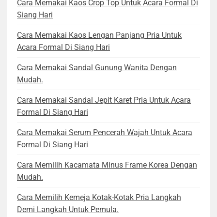
Cara Memakai Kaos Crop Top Untuk Acara Formal Di
Siang Hari
Cara Memakai Kaos Lengan Panjang Pria Untuk
Acara Formal Di Siang Hari
Cara Memakai Sandal Gunung Wanita Dengan
Mudah.
Cara Memakai Sandal Jepit Karet Pria Untuk Acara
Formal Di Siang Hari
Cara Memakai Serum Pencerah Wajah Untuk Acara
Formal Di Siang Hari
Cara Memilih Kacamata Minus Frame Korea Dengan
Mudah.
Cara Memilih Kemeja Kotak-Kotak Pria Langkah
Demi Langkah Untuk Pemula.