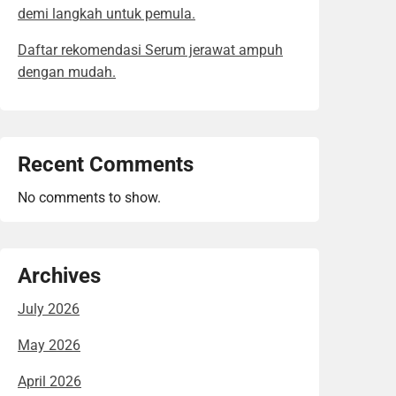
demi langkah untuk pemula.
Daftar rekomendasi Serum jerawat ampuh
dengan mudah.
Recent Comments
No comments to show.
Archives
July 2026
May 2026
April 2026