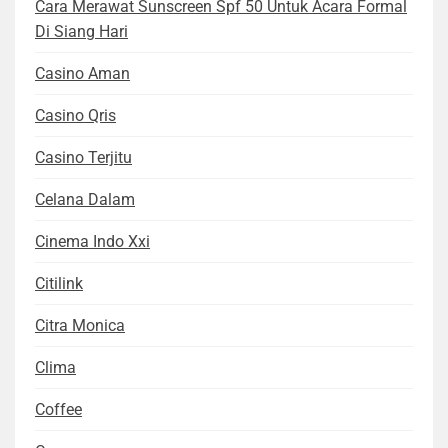
Cara Merawat Sunscreen Spf 50 Untuk Acara Formal
Di Siang Hari
Casino Aman
Casino Qris
Casino Terjitu
Celana Dalam
Cinema Indo Xxi
Citilink
Citra Monica
Clima
Coffee