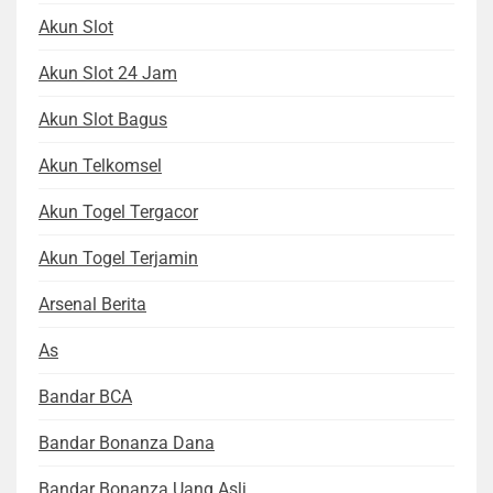
Akun Slot
Akun Slot 24 Jam
Akun Slot Bagus
Akun Telkomsel
Akun Togel Tergacor
Akun Togel Terjamin
Arsenal Berita
As
Bandar BCA
Bandar Bonanza Dana
Bandar Bonanza Uang Asli