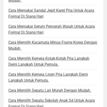
Mudah.
Cara Memakai Sandal Jepit Karet Pria Untuk Acara
Formal Di Siang Hari
Cara Memakai Serum Pencerah Wajah Untuk Acara
Formal Di Siang Hari
Cara Memilih Kacamata Minus Frame Korea Dengan
Mudah.
Cara Memilih Kemeja Kotak-Kotak Pria Langkah
Demi Langkah Untuk Pemula.
Cara Memilih Kemeja Linen Pria Langkah Demi
Langkah Untuk Pemula.
Cara Memilih Sepatu Lari Murah Dengan Mudah.
Cara Memilih Sepatu Sekolah Anak Sd Untuk Acara
Formal Di Siang Hari