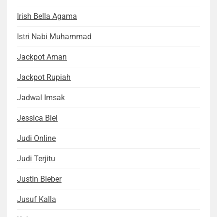
Irish Bella Agama
Istri Nabi Muhammad
Jackpot Aman
Jackpot Rupiah
Jadwal Imsak
Jessica Biel
Judi Online
Judi Terjitu
Justin Bieber
Jusuf Kalla