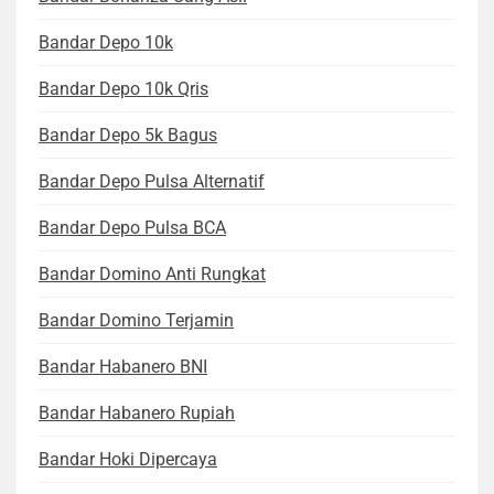
Bandar Depo 10k
Bandar Depo 10k Qris
Bandar Depo 5k Bagus
Bandar Depo Pulsa Alternatif
Bandar Depo Pulsa BCA
Bandar Domino Anti Rungkat
Bandar Domino Terjamin
Bandar Habanero BNI
Bandar Habanero Rupiah
Bandar Hoki Dipercaya