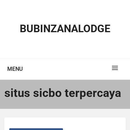
Skip
to
content
BUBINZANALODGE
MENU
situs sicbo terpercaya