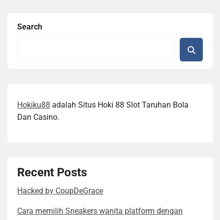
Search
Hokiku88
adalah Situs Hoki 88 Slot Taruhan Bola
Dan Casino.
Recent Posts
Hacked by CoupDeGrace
Cara memilih Sneakers wanita platform dengan