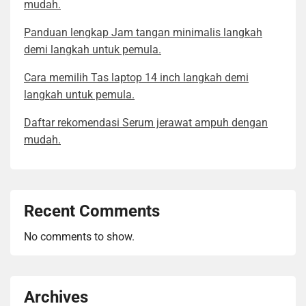
mudah.
Panduan lengkap Jam tangan minimalis langkah
demi langkah untuk pemula.
Cara memilih Tas laptop 14 inch langkah demi
langkah untuk pemula.
Daftar rekomendasi Serum jerawat ampuh dengan
mudah.
Recent Comments
No comments to show.
Archives