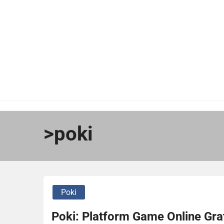
Skip
to
content
>poki
Poki
Poki: Platform Game Online Gra