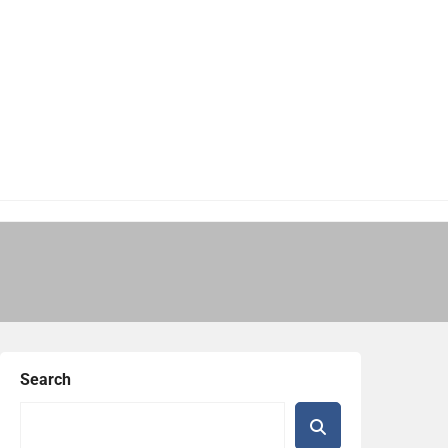
Search