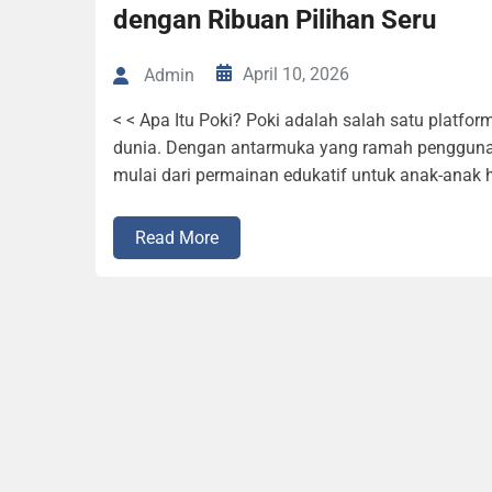
dengan Ribuan Pilihan Seru
April 10, 2026
Admin
< < Apa Itu Poki? Poki adalah salah satu platfor
dunia. Dengan antarmuka yang ramah pengguna, 
mulai dari permainan edukatif untuk anak-anak h
Read More