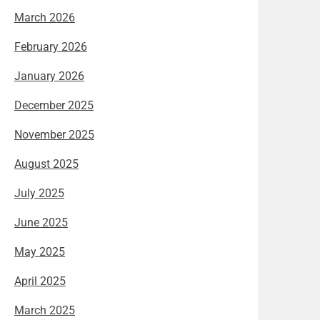
March 2026
February 2026
January 2026
December 2025
November 2025
August 2025
July 2025
June 2025
May 2025
April 2025
March 2025