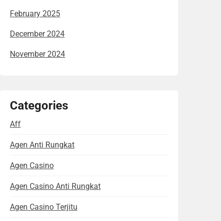
February 2025
December 2024
November 2024
Categories
Aff
Agen Anti Rungkat
Agen Casino
Agen Casino Anti Rungkat
Agen Casino Terjitu