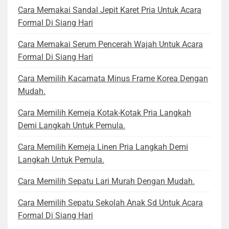
Cara Memakai Sandal Jepit Karet Pria Untuk Acara
Formal Di Siang Hari
Cara Memakai Serum Pencerah Wajah Untuk Acara
Formal Di Siang Hari
Cara Memilih Kacamata Minus Frame Korea Dengan
Mudah.
Cara Memilih Kemeja Kotak-Kotak Pria Langkah
Demi Langkah Untuk Pemula.
Cara Memilih Kemeja Linen Pria Langkah Demi
Langkah Untuk Pemula.
Cara Memilih Sepatu Lari Murah Dengan Mudah.
Cara Memilih Sepatu Sekolah Anak Sd Untuk Acara
Formal Di Siang Hari