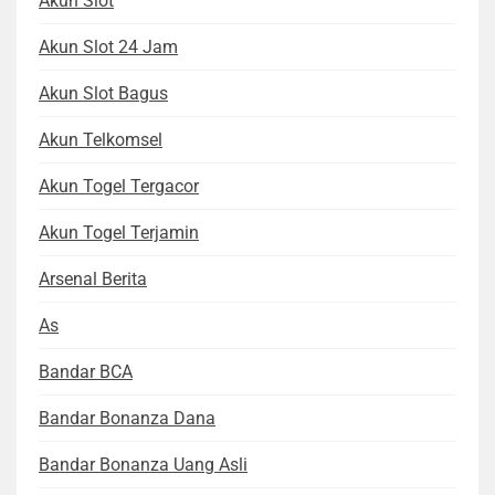
Akun Slot
Akun Slot 24 Jam
Akun Slot Bagus
Akun Telkomsel
Akun Togel Tergacor
Akun Togel Terjamin
Arsenal Berita
As
Bandar BCA
Bandar Bonanza Dana
Bandar Bonanza Uang Asli