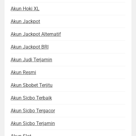
Akun Hoki XL
Akun Jackpot
Akun Jackpot Alternatif
Akun Jackpot BRI
Akun Judi Terjamin
Akun Resmi
Akun Sbobet Terjitu
Akun Sicbo Terbaik
Akun Sicbo Tergacor
Akun Sicbo Terjamin