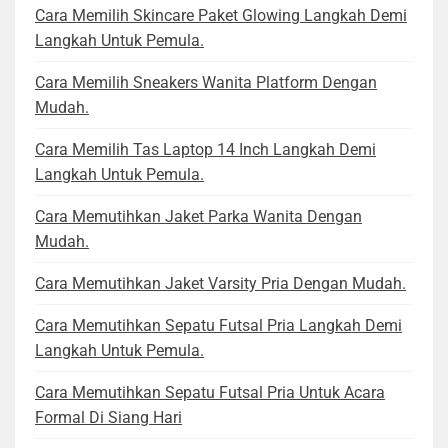
Cara Memilih Skincare Paket Glowing Langkah Demi
Langkah Untuk Pemula.
Cara Memilih Sneakers Wanita Platform Dengan
Mudah.
Cara Memilih Tas Laptop 14 Inch Langkah Demi
Langkah Untuk Pemula.
Cara Memutihkan Jaket Parka Wanita Dengan
Mudah.
Cara Memutihkan Jaket Varsity Pria Dengan Mudah.
Cara Memutihkan Sepatu Futsal Pria Langkah Demi
Langkah Untuk Pemula.
Cara Memutihkan Sepatu Futsal Pria Untuk Acara
Formal Di Siang Hari