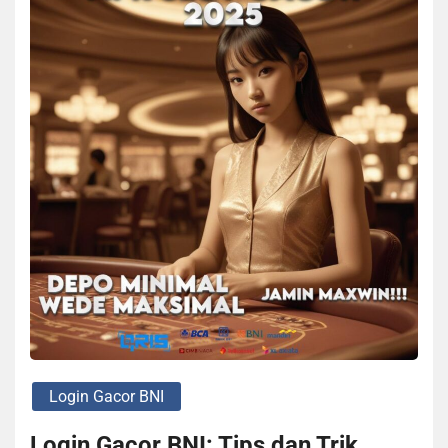
Login Gacor BNI
Login Gacor BNI: Tips dan Trik