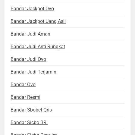
Bandar Jackpot Ovo
Bandar Jackpot Uang Asli
Bandar Judi Aman
Bandar Judi Anti Rungkat
Bandar Judi Ovo
Bandar Judi Terjamin
Bandar Ovo
Bandar Resmi
Bandar Sbobet Qris
Bandar Sicbo BRI