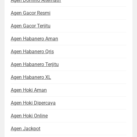
Agen Domino Alternatif
Agen Gacor Resmi
Agen Gacor Terjitu
Agen Habanero Aman
Agen Habanero Qris
Agen Habanero Terjitu
Agen Habanero XL
Agen Hoki Aman
Agen Hoki Dipercaya
Agen Hoki Online
Agen Jackpot