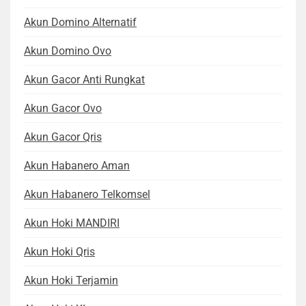
Akun Domino Alternatif
Akun Domino Ovo
Akun Gacor Anti Rungkat
Akun Gacor Ovo
Akun Gacor Qris
Akun Habanero Aman
Akun Habanero Telkomsel
Akun Hoki MANDIRI
Akun Hoki Qris
Akun Hoki Terjamin