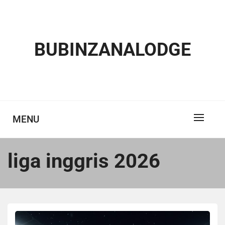
Skip
to
content
BUBINZANALODGE
MENU
liga inggris 2026