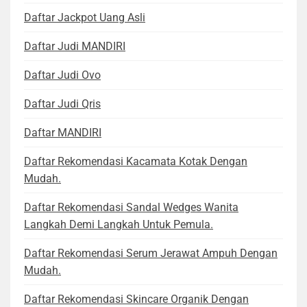
Daftar Jackpot Uang Asli
Daftar Judi MANDIRI
Daftar Judi Ovo
Daftar Judi Qris
Daftar MANDIRI
Daftar Rekomendasi Kacamata Kotak Dengan
Mudah.
Daftar Rekomendasi Sandal Wedges Wanita
Langkah Demi Langkah Untuk Pemula.
Daftar Rekomendasi Serum Jerawat Ampuh Dengan
Mudah.
Daftar Rekomendasi Skincare Organik Dengan