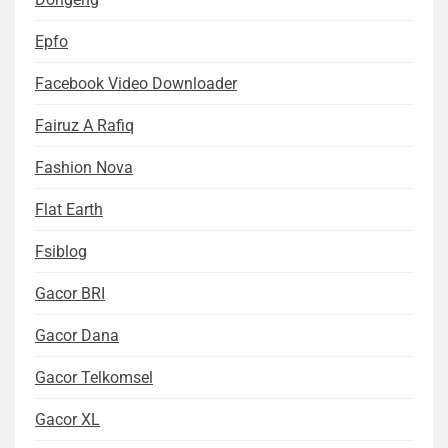
Epfo
Facebook Video Downloader
Fairuz A Rafiq
Fashion Nova
Flat Earth
Fsiblog
Gacor BRI
Gacor Dana
Gacor Telkomsel
Gacor XL