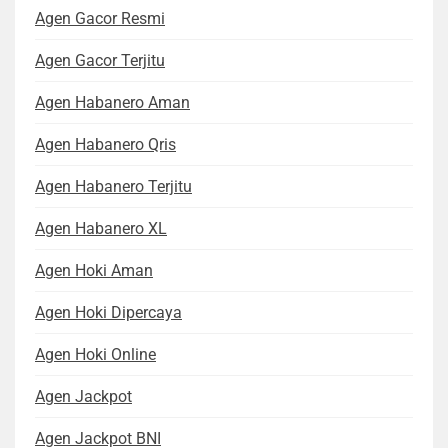
Agen Gacor Resmi
Agen Gacor Terjitu
Agen Habanero Aman
Agen Habanero Qris
Agen Habanero Terjitu
Agen Habanero XL
Agen Hoki Aman
Agen Hoki Dipercaya
Agen Hoki Online
Agen Jackpot
Agen Jackpot BNI