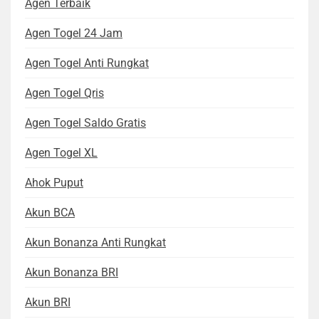
Agen Terbaik
Agen Togel 24 Jam
Agen Togel Anti Rungkat
Agen Togel Qris
Agen Togel Saldo Gratis
Agen Togel XL
Ahok Puput
Akun BCA
Akun Bonanza Anti Rungkat
Akun Bonanza BRI
Akun BRI