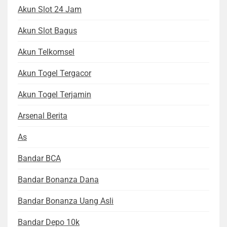
Akun Slot 24 Jam
Akun Slot Bagus
Akun Telkomsel
Akun Togel Tergacor
Akun Togel Terjamin
Arsenal Berita
As
Bandar BCA
Bandar Bonanza Dana
Bandar Bonanza Uang Asli
Bandar Depo 10k