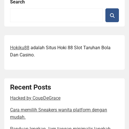
Search
Hokiku88
adalah Situs Hoki 88 Slot Taruhan Bola
Dan Casino.
Recent Posts
Hacked by CoupDeGrace
Cara memilih Sneakers wanita platform dengan
mudah.
Panduan lengkap Jam tangan minimalis langkah