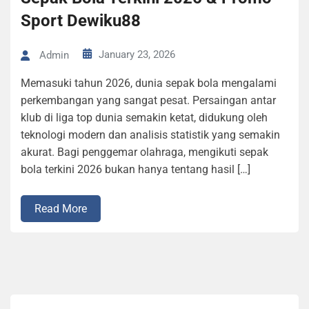
Sport Dewiku88
January 23, 2026
Admin
Memasuki tahun 2026, dunia sepak bola mengalami
perkembangan yang sangat pesat. Persaingan antar
klub di liga top dunia semakin ketat, didukung oleh
teknologi modern dan analisis statistik yang semakin
akurat. Bagi penggemar olahraga, mengikuti sepak
bola terkini 2026 bukan hanya tentang hasil […]
Read More