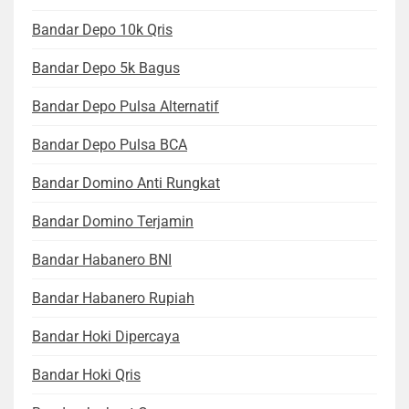
Bandar Depo 10k Qris
Bandar Depo 5k Bagus
Bandar Depo Pulsa Alternatif
Bandar Depo Pulsa BCA
Bandar Domino Anti Rungkat
Bandar Domino Terjamin
Bandar Habanero BNI
Bandar Habanero Rupiah
Bandar Hoki Dipercaya
Bandar Hoki Qris