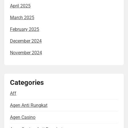
April 2025
March 2025
February 2025
December 2024
November 2024
Categories
Aff
Agen Anti Rungkat
Agen Casino