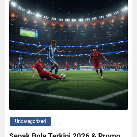
Uncategorized
Sepak Bola Terkini 2026 & Promo