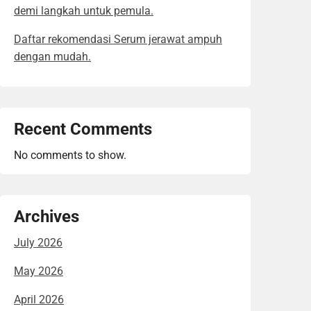
demi langkah untuk pemula.
Daftar rekomendasi Serum jerawat ampuh
dengan mudah.
Recent Comments
No comments to show.
Archives
July 2026
May 2026
April 2026