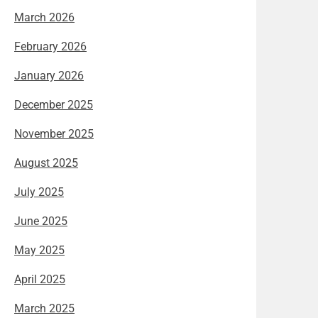
March 2026
February 2026
January 2026
December 2025
November 2025
August 2025
July 2025
June 2025
May 2025
April 2025
March 2025