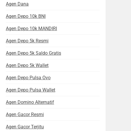
Agen Dana
Agen Depo 10k BNI
Agen Depo 10k MANDIRI
Agen Depo 5k Resmi
Agen Depo 5k Saldo Gratis
Agen Depo 5k Wallet
Agen Depo Pulsa Ovo
Agen Depo Pulsa Wallet
Agen Domino Alternatif
Agen Gacor Resmi
Agen Gacor Terjitu