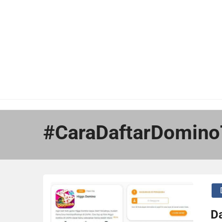
Skip
to
content
#CaraDaftarDomino
D