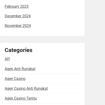
February 2025
December 2024
November 2024
Categories
Aff
Agen Anti Rungkat
Agen Casino
Agen Casino Anti Rungkat
Agen Casino Terjitu