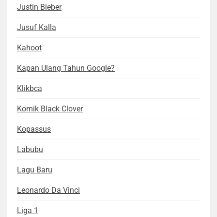
Justin Bieber
Jusuf Kalla
Kahoot
Kapan Ulang Tahun Google?
Klikbca
Komik Black Clover
Kopassus
Labubu
Lagu Baru
Leonardo Da Vinci
Liga 1