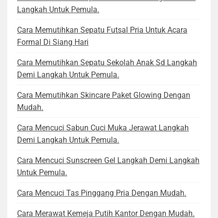
Langkah Untuk Pemula.
Cara Memutihkan Sepatu Futsal Pria Untuk Acara
Formal Di Siang Hari
Cara Memutihkan Sepatu Sekolah Anak Sd Langkah
Demi Langkah Untuk Pemula.
Cara Memutihkan Skincare Paket Glowing Dengan
Mudah.
Cara Mencuci Sabun Cuci Muka Jerawat Langkah
Demi Langkah Untuk Pemula.
Cara Mencuci Sunscreen Gel Langkah Demi Langkah
Untuk Pemula.
Cara Mencuci Tas Pinggang Pria Dengan Mudah.
Cara Merawat Kemeja Putih Kantor Dengan Mudah.