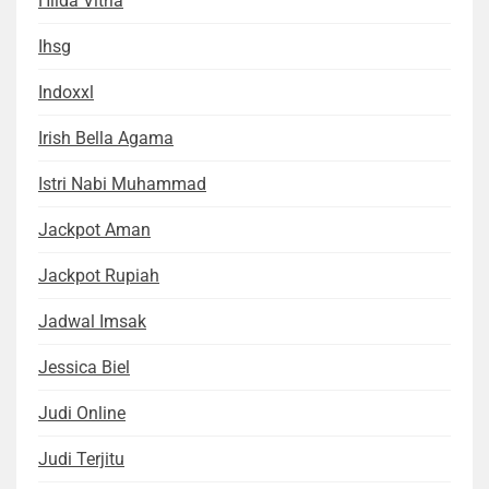
Hilda Vitria
Ihsg
Indoxxl
Irish Bella Agama
Istri Nabi Muhammad
Jackpot Aman
Jackpot Rupiah
Jadwal Imsak
Jessica Biel
Judi Online
Judi Terjitu