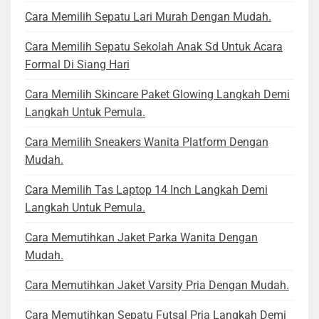
Cara Memilih Sepatu Lari Murah Dengan Mudah.
Cara Memilih Sepatu Sekolah Anak Sd Untuk Acara
Formal Di Siang Hari
Cara Memilih Skincare Paket Glowing Langkah Demi
Langkah Untuk Pemula.
Cara Memilih Sneakers Wanita Platform Dengan
Mudah.
Cara Memilih Tas Laptop 14 Inch Langkah Demi
Langkah Untuk Pemula.
Cara Memutihkan Jaket Parka Wanita Dengan
Mudah.
Cara Memutihkan Jaket Varsity Pria Dengan Mudah.
Cara Memutihkan Sepatu Futsal Pria Langkah Demi