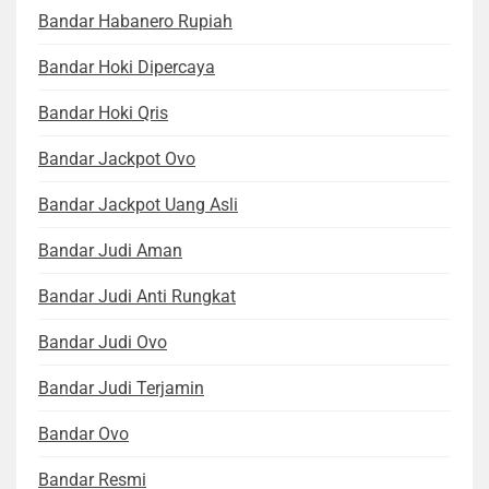
Bandar Habanero Rupiah
Bandar Hoki Dipercaya
Bandar Hoki Qris
Bandar Jackpot Ovo
Bandar Jackpot Uang Asli
Bandar Judi Aman
Bandar Judi Anti Rungkat
Bandar Judi Ovo
Bandar Judi Terjamin
Bandar Ovo
Bandar Resmi