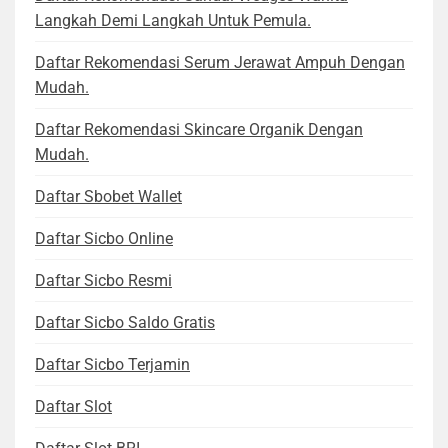
Langkah Demi Langkah Untuk Pemula.
Daftar Rekomendasi Serum Jerawat Ampuh Dengan
Mudah.
Daftar Rekomendasi Skincare Organik Dengan
Mudah.
Daftar Sbobet Wallet
Daftar Sicbo Online
Daftar Sicbo Resmi
Daftar Sicbo Saldo Gratis
Daftar Sicbo Terjamin
Daftar Slot