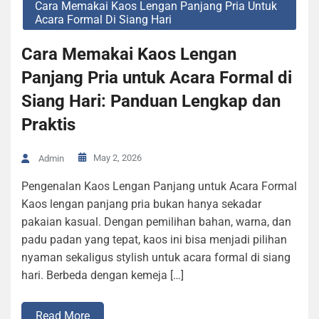
Cara Memakai Kaos Lengan Panjang Pria Untuk
Acara Formal Di Siang Hari
Cara Memakai Kaos Lengan
Panjang Pria untuk Acara Formal di
Siang Hari: Panduan Lengkap dan
Praktis
May 2, 2026
Admin
Pengenalan Kaos Lengan Panjang untuk Acara Formal
Kaos lengan panjang pria bukan hanya sekadar
pakaian kasual. Dengan pemilihan bahan, warna, dan
padu padan yang tepat, kaos ini bisa menjadi pilihan
nyaman sekaligus stylish untuk acara formal di siang
hari. Berbeda dengan kemeja […]
Read More