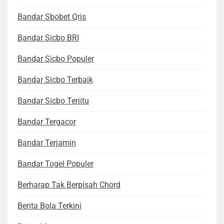
Bandar Sbobet Qris
Bandar Sicbo BRI
Bandar Sicbo Populer
Bandar Sicbo Terbaik
Bandar Sicbo Terjitu
Bandar Tergacor
Bandar Terjamin
Bandar Togel Populer
Berharap Tak Berpisah Chord
Berita Bola Terkini