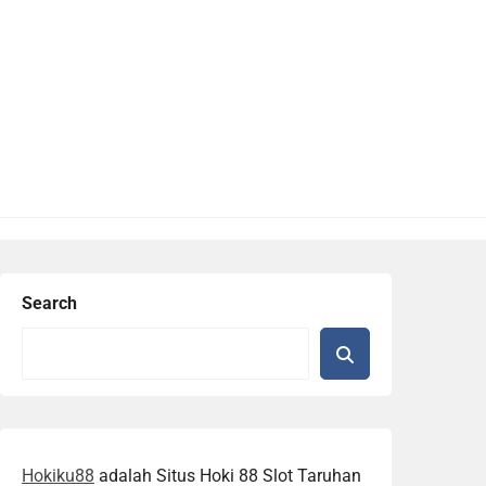
Search
Hokiku88
adalah Situs Hoki 88 Slot Taruhan