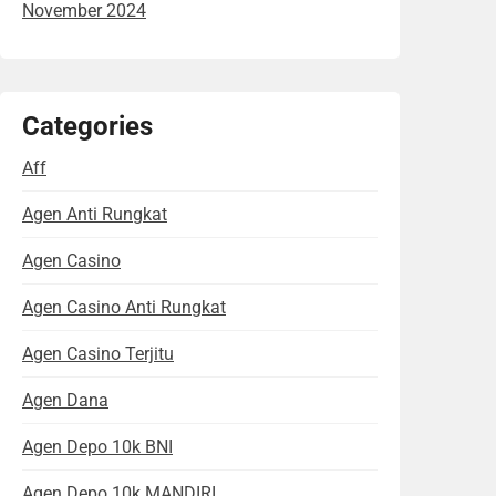
November 2024
Categories
Aff
Agen Anti Rungkat
Agen Casino
Agen Casino Anti Rungkat
Agen Casino Terjitu
Agen Dana
Agen Depo 10k BNI
Agen Depo 10k MANDIRI