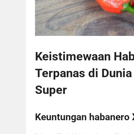
Keistimewaan Hab
Terpanas di Dunia
Super
Keuntungan habanero 