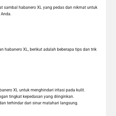
t sambal habanero XL yang pedas dan nikmat untuk
 Anda.
habanero XL, berikut adalah beberapa tips dan trik
nero XL untuk menghindari iritasi pada kulit.
ngan tingkat kepedasan yang diinginkan.
an terhindar dari sinar matahari langsung.