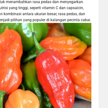
ntuk menambahkan rasa pedas dan menyegarkan.
trisi yang tinggi, seperti vitamin C dan capsaicin,
 kombinasi antara ukuran besar, rasa pedas, dan
njadi pilihan yang populer di kalangan pecinta cabai.