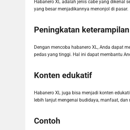
Habanero XL adalah jenis cabe yang dikenal s
yang besar menjadikannya menonjol di pasar.
Peningkatan keterampilan
Dengan mencoba habanero XL, Anda dapat m
pedas yang tinggi. Hal ini dapat membantu A
Konten edukatif
Habanero XL juga bisa menjadi konten edukati
lebih lanjut mengenai budidaya, manfaat, da
Contoh