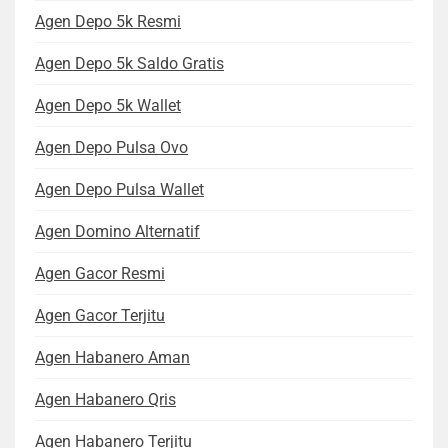
Agen Depo 5k Resmi
Agen Depo 5k Saldo Gratis
Agen Depo 5k Wallet
Agen Depo Pulsa Ovo
Agen Depo Pulsa Wallet
Agen Domino Alternatif
Agen Gacor Resmi
Agen Gacor Terjitu
Agen Habanero Aman
Agen Habanero Qris
Agen Habanero Terjitu