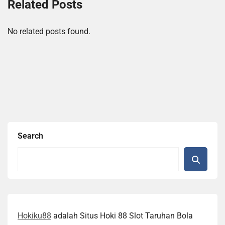
Related Posts
No related posts found.
Search
Hokiku88
adalah Situs Hoki 88 Slot Taruhan Bola