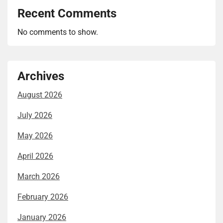
Recent Comments
No comments to show.
Archives
August 2026
July 2026
May 2026
April 2026
March 2026
February 2026
January 2026