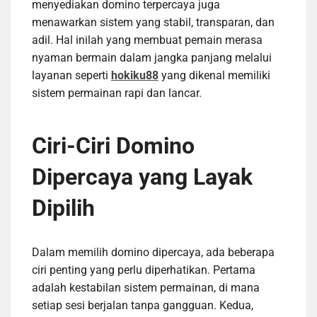
menyediakan domino terpercaya juga
menawarkan sistem yang stabil, transparan, dan
adil. Hal inilah yang membuat pemain merasa
nyaman bermain dalam jangka panjang melalui
layanan seperti
hokiku88
yang dikenal memiliki
sistem permainan rapi dan lancar.
Ciri-Ciri Domino
Dipercaya yang Layak
Dipilih
Dalam memilih domino dipercaya, ada beberapa
ciri penting yang perlu diperhatikan. Pertama
adalah kestabilan sistem permainan, di mana
setiap sesi berjalan tanpa gangguan. Kedua,