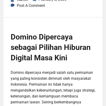
Post A Comment
Domino Dipercaya
sebagai Pilihan Hiburan
Digital Masa Kini
Domino dipercaya menjadi salah satu permainan
yang paling konsisten diminati oleh masyarakat
Indonesia. Permainan ini tidak hanya
mengandalkan keberuntungan, tetapi juga strategi,
ketenangan, dan kemampuan membaca
permainan lawan. Seiring berkembangnya