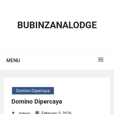
Skip
to
content
BUBINZANALODGE
MENU
Domino Dipercaya
Domino Dipercaya
February 3, 2026
Admin