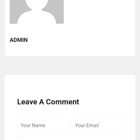
ADMIN
Leave A Comment
Your
Your
Comme
Name
Email