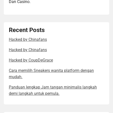
Dan Casino.
Recent Posts
Hacked by Chinafans
Hacked by Chinafans
Hacked by CoupDeGrace
Cara memilih Sneakers wanita platform dengan
mudah.
Panduan lengkap Jam tangan minimalis langkah
demi langkah untuk pemula.