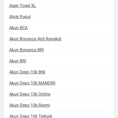
Agen Togel XL
Ahok Puput
Akun BCA
Akun Bonanza Anti Rungkat
Akun Bonanza BRI
Akun BRI
Akun Depo 10k BNI
Akun Depo 10k MANDIRI
Akun Depo 10k Online
Akun Depo 10k Resmi
Akun Depo 10k Terbaik