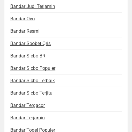
Bandar Judi Terjamin
Bandar Ovo
Bandar Resmi
Bandar Sbobet Qris
Bandar Sicbo BRI
Bandar Sicbo Populer
Bandar Sicbo Terbaik
Bandar Sicbo Terjitu
Bandar Tergacor
Bandar Terjamin
Bandar Togel Populer