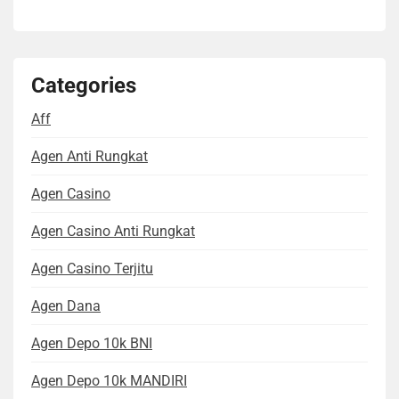
Categories
Aff
Agen Anti Rungkat
Agen Casino
Agen Casino Anti Rungkat
Agen Casino Terjitu
Agen Dana
Agen Depo 10k BNI
Agen Depo 10k MANDIRI