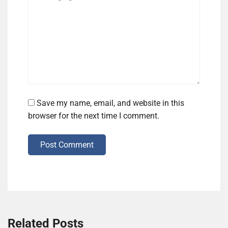
Save my name, email, and website in this
browser for the next time I comment.
Post Comment
Related Posts