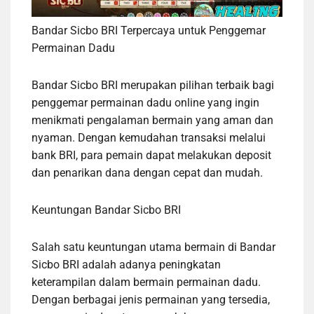
Bandar Sicbo BRI Terpercaya untuk Penggemar
Permainan Dadu
Bandar Sicbo BRI merupakan pilihan terbaik bagi
penggemar permainan dadu online yang ingin
menikmati pengalaman bermain yang aman dan
nyaman. Dengan kemudahan transaksi melalui
bank BRI, para pemain dapat melakukan deposit
dan penarikan dana dengan cepat dan mudah.
Keuntungan Bandar Sicbo BRI
Salah satu keuntungan utama bermain di Bandar
Sicbo BRI adalah adanya peningkatan
keterampilan dalam bermain permainan dadu.
Dengan berbagai jenis permainan yang tersedia,