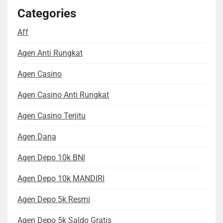
Categories
Aff
Agen Anti Rungkat
Agen Casino
Agen Casino Anti Rungkat
Agen Casino Terjitu
Agen Dana
Agen Depo 10k BNI
Agen Depo 10k MANDIRI
Agen Depo 5k Resmi
Agen Depo 5k Saldo Gratis