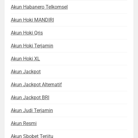
Akun Habanero Telkomsel
Akun Hoki MANDIRI
Akun Hoki Qris
Akun Hoki Terjamin
Akun Hoki XL
Akun Jackpot
Akun Jackpot Alternatif
Akun Jackpot BRI
Akun Judi Terjamin
Akun Resmi
Akun Sbobet Terjitu