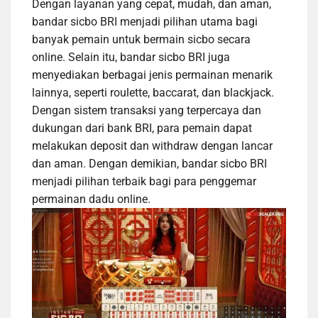
Dengan layanan yang cepat, mudah, dan aman,
bandar sicbo BRI menjadi pilihan utama bagi
banyak pemain untuk bermain sicbo secara
online. Selain itu, bandar sicbo BRI juga
menyediakan berbagai jenis permainan menarik
lainnya, seperti roulette, baccarat, dan blackjack.
Dengan sistem transaksi yang terpercaya dan
dukungan dari bank BRI, para pemain dapat
melakukan deposit dan withdraw dengan lancar
dan aman. Dengan demikian, bandar sicbo BRI
menjadi pilihan terbaik bagi para penggemar
permainan dadu online.