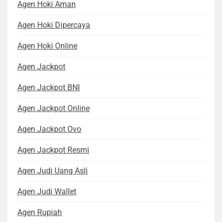
Agen Hoki Aman
Agen Hoki Dipercaya
Agen Hoki Online
Agen Jackpot
Agen Jackpot BNI
Agen Jackpot Online
Agen Jackpot Ovo
Agen Jackpot Resmi
Agen Judi Uang Asli
Agen Judi Wallet
Agen Rupiah