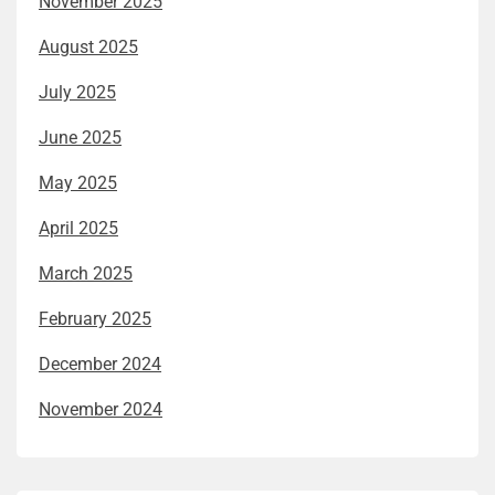
November 2025
August 2025
July 2025
June 2025
May 2025
April 2025
March 2025
February 2025
December 2024
November 2024