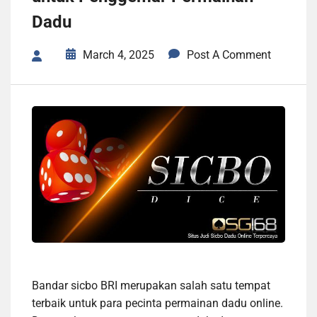
Dadu
March 4, 2025
Post A Comment
Bandar sicbo BRI merupakan salah satu tempat
terbaik untuk para pecinta permainan dadu online.