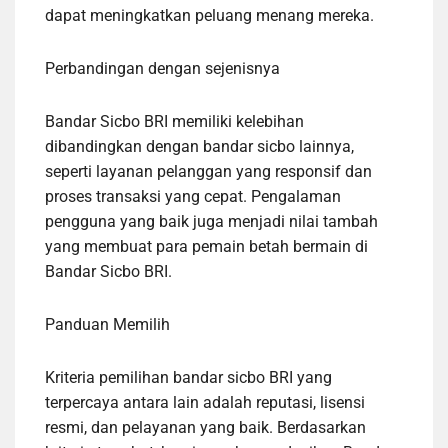
dapat meningkatkan peluang menang mereka.
Perbandingan dengan sejenisnya
Bandar Sicbo BRI memiliki kelebihan
dibandingkan dengan bandar sicbo lainnya,
seperti layanan pelanggan yang responsif dan
proses transaksi yang cepat. Pengalaman
pengguna yang baik juga menjadi nilai tambah
yang membuat para pemain betah bermain di
Bandar Sicbo BRI.
Panduan Memilih
Kriteria pemilihan bandar sicbo BRI yang
terpercaya antara lain adalah reputasi, lisensi
resmi, dan pelayanan yang baik. Berdasarkan