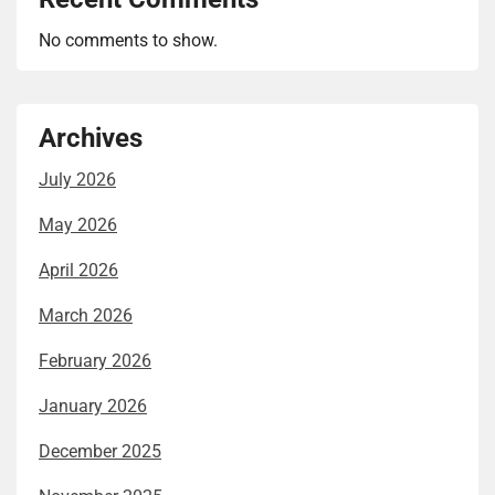
No comments to show.
Archives
July 2026
May 2026
April 2026
March 2026
February 2026
January 2026
December 2025