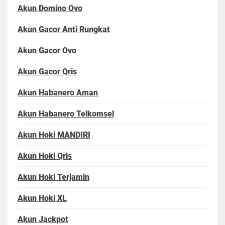
Akun Domino Ovo
Akun Gacor Anti Rungkat
Akun Gacor Ovo
Akun Gacor Qris
Akun Habanero Aman
Akun Habanero Telkomsel
Akun Hoki MANDIRI
Akun Hoki Qris
Akun Hoki Terjamin
Akun Hoki XL
Akun Jackpot