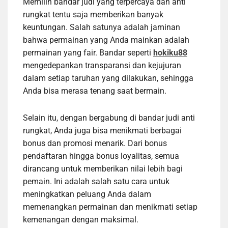
Memilih bandar judi yang terpercaya dan anti
rungkat tentu saja memberikan banyak
keuntungan. Salah satunya adalah jaminan
bahwa permainan yang Anda mainkan adalah
permainan yang fair. Bandar seperti
hokiku88
mengedepankan transparansi dan kejujuran
dalam setiap taruhan yang dilakukan, sehingga
Anda bisa merasa tenang saat bermain.
Selain itu, dengan bergabung di bandar judi anti
rungkat, Anda juga bisa menikmati berbagai
bonus dan promosi menarik. Dari bonus
pendaftaran hingga bonus loyalitas, semua
dirancang untuk memberikan nilai lebih bagi
pemain. Ini adalah salah satu cara untuk
meningkatkan peluang Anda dalam
memenangkan permainan dan menikmati setiap
kemenangan dengan maksimal.