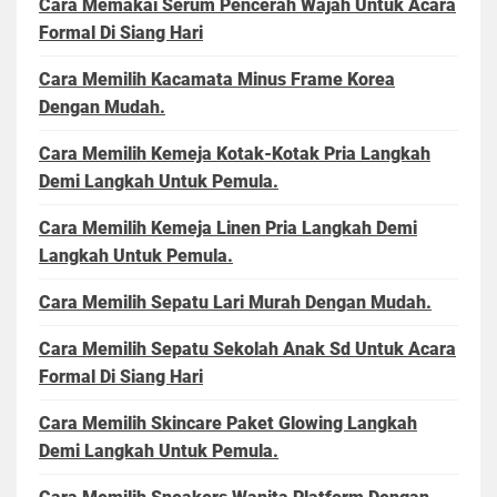
Cara Memakai Serum Pencerah Wajah Untuk Acara
Formal Di Siang Hari
Cara Memilih Kacamata Minus Frame Korea
Dengan Mudah.
Cara Memilih Kemeja Kotak-Kotak Pria Langkah
Demi Langkah Untuk Pemula.
Cara Memilih Kemeja Linen Pria Langkah Demi
Langkah Untuk Pemula.
Cara Memilih Sepatu Lari Murah Dengan Mudah.
Cara Memilih Sepatu Sekolah Anak Sd Untuk Acara
Formal Di Siang Hari
Cara Memilih Skincare Paket Glowing Langkah
Demi Langkah Untuk Pemula.