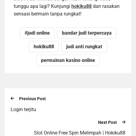
tunggu apa lagi? Kunjungi
hokiku88
dan rasakan
sensasi bermain tanpa rungkat!
#judi online
bandar judi terpercaya
hokiku88
judi anti rungkat
permainan kasino online
Previous Post
Login terjitu
Next Post
Slot Online Free Spin Melimpah | Hokiku88