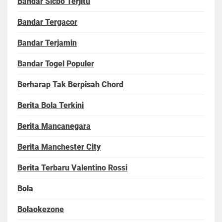
Bandar Sicbo Terjitu
Bandar Tergacor
Bandar Terjamin
Bandar Togel Populer
Berharap Tak Berpisah Chord
Berita Bola Terkini
Berita Mancanegara
Berita Manchester City
Berita Terbaru Valentino Rossi
Bola
Bolaokezone