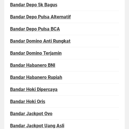
Bandar Depo 5k Bagus
Bandar Depo Pulsa Alternatif
Bandar Depo Pulsa BCA
Bandar Domino Anti Rungkat
Bandar Domino Terjamin
Bandar Habanero BNI
Bandar Habanero Rupiah
Bandar Hoki Dipercaya
Bandar Hoki Qris
Bandar Jackpot Ovo
Bandar Jackpot Uang Asli