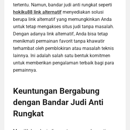
tertentu. Namun, bandar judi anti rungkat seperti
hokiku88 link alternatif
menyediakan solusi
berupa link alternatif yang memungkinkan Anda
untuk tetap mengakses situs judi tanpa masalah.
Dengan adanya link alternatif, Anda bisa tetap
menikmati permainan favorit tanpa khawatir
terhambat oleh pemblokiran atau masalah teknis
lainnya. Ini adalah salah satu bentuk komitmen
untuk memberikan pengalaman terbaik bagi para
pemainnya.
Keuntungan Bergabung
dengan Bandar Judi Anti
Rungkat