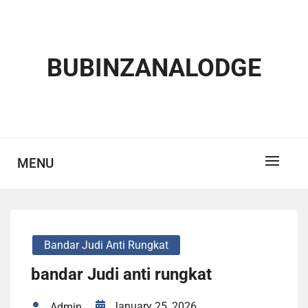
Skip
to
content
BUBINZANALODGE
MENU
Bandar Judi Anti Rungkat
bandar Judi anti rungkat
January 25, 2026
Admin