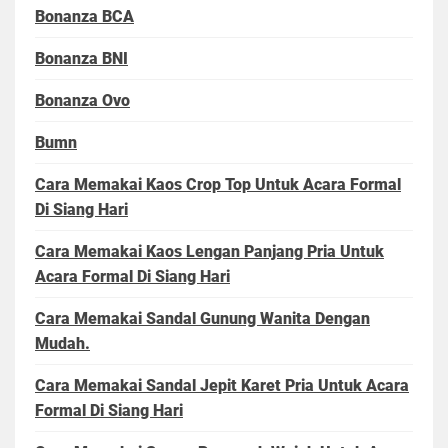
Bonanza BCA
Bonanza BNI
Bonanza Ovo
Bumn
Cara Memakai Kaos Crop Top Untuk Acara Formal
Di Siang Hari
Cara Memakai Kaos Lengan Panjang Pria Untuk
Acara Formal Di Siang Hari
Cara Memakai Sandal Gunung Wanita Dengan
Mudah.
Cara Memakai Sandal Jepit Karet Pria Untuk Acara
Formal Di Siang Hari