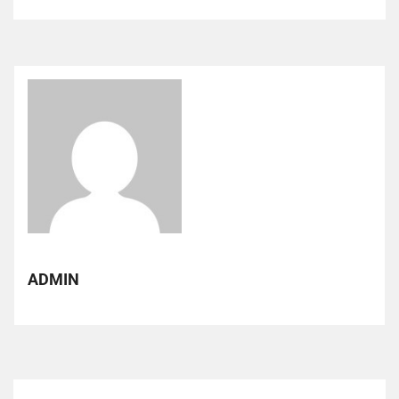
ADMIN