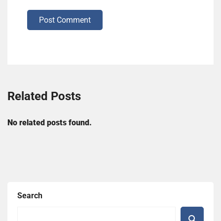
Post Comment
Related Posts
No related posts found.
Search