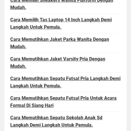
Cara Memilih Sneakers Wanita Platform Dengan
Mudah.
Cara Memilih Tas Laptop 14 Inch Langkah Demi
Langkah Untuk Pemula.
Cara Memutihkan Jaket Parka Wanita Dengan
Mudah.
Cara Memutihkan Jaket Varsity Pria Dengan
Mudah.
Cara Memutihkan Sepatu Futsal Pria Langkah Demi
Langkah Untuk Pemula.
Cara Memutihkan Sepatu Futsal Pria Untuk Acara
Formal Di Siang Hari
Cara Memutihkan Sepatu Sekolah Anak Sd
Langkah Demi Langkah Untuk Pemula.