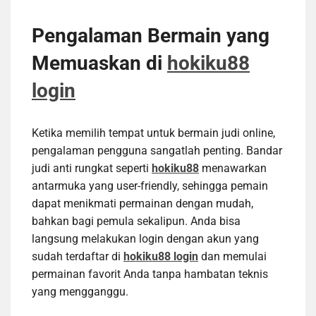
Pengalaman Bermain yang
Memuaskan di
hokiku88
login
Ketika memilih tempat untuk bermain judi online,
pengalaman pengguna sangatlah penting. Bandar
judi anti rungkat seperti
hokiku88
menawarkan
antarmuka yang user-friendly, sehingga pemain
dapat menikmati permainan dengan mudah,
bahkan bagi pemula sekalipun. Anda bisa
langsung melakukan login dengan akun yang
sudah terdaftar di
hokiku88 login
dan memulai
permainan favorit Anda tanpa hambatan teknis
yang mengganggu.