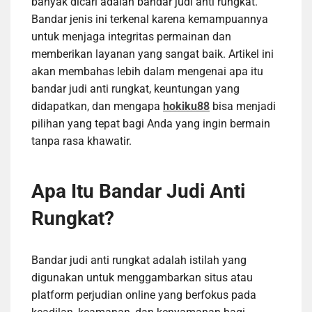
banyak dicari adalah bandar judi anti rungkat.
Bandar jenis ini terkenal karena kemampuannya
untuk menjaga integritas permainan dan
memberikan layanan yang sangat baik. Artikel ini
akan membahas lebih dalam mengenai apa itu
bandar judi anti rungkat, keuntungan yang
didapatkan, dan mengapa
hokiku88
bisa menjadi
pilihan yang tepat bagi Anda yang ingin bermain
tanpa rasa khawatir.
Apa Itu Bandar Judi Anti
Rungkat?
Bandar judi anti rungkat adalah istilah yang
digunakan untuk menggambarkan situs atau
platform perjudian online yang berfokus pada