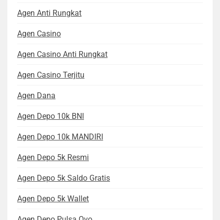
Agen Anti Rungkat
Agen Casino
Agen Casino Anti Rungkat
Agen Casino Terjitu
Agen Dana
Agen Depo 10k BNI
Agen Depo 10k MANDIRI
Agen Depo 5k Resmi
Agen Depo 5k Saldo Gratis
Agen Depo 5k Wallet
Agen Depo Pulsa Ovo