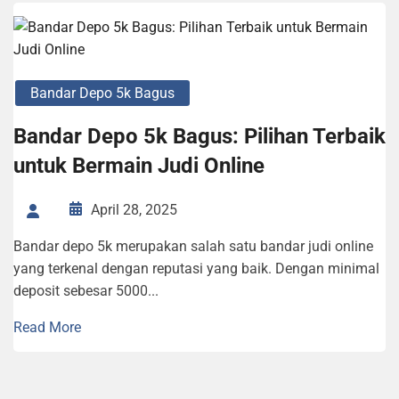
Bandar Depo 5k Bagus
Bandar Depo 5k Bagus: Pilihan Terbaik
untuk Bermain Judi Online
April 28, 2025
Bandar depo 5k merupakan salah satu bandar judi online
yang terkenal dengan reputasi yang baik. Dengan minimal
deposit sebesar 5000...
Read More