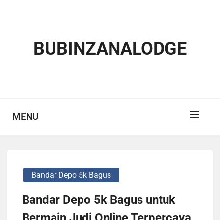
Skip
to
content
BUBINZANALODGE
MENU
Bandar Depo 5k Bagus
Bandar Depo 5k Bagus untuk
Bermain Judi Online Terpercaya