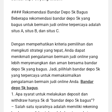
#### Rekomendasi Bandar Depo 5k Bagus
Beberapa rekomendasi bandar depo 5k yang
bagus untuk bermain judi online terpercaya adalah
situs A, situs B, dan situs C.
Dengan memperhatikan kriteria pemilihan dan
mengikuti strategi yang tepat, Anda dapat
menikmati pengalaman bermain judi online yang
lebih menyenangkan dan aman bersama bandar
depo 5k yang bagus. Jadi, pilihlah bandar depo 5k
yang terpercaya untuk memaksimalkan
pengalaman bermain judi online Anda.
Bandar
depo 5k bagus
.
1. Apa syarat untuk melakukan deposit dan
withdraw hanya 5k di “bandar depo 5k bagus”?
– Salah satu syaratnya adalah memiliki rekening