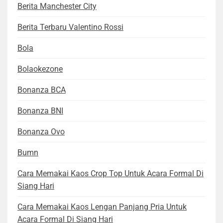
Berita Manchester City
Berita Terbaru Valentino Rossi
Bola
Bolaokezone
Bonanza BCA
Bonanza BNI
Bonanza Ovo
Bumn
Cara Memakai Kaos Crop Top Untuk Acara Formal Di
Siang Hari
Cara Memakai Kaos Lengan Panjang Pria Untuk
Acara Formal Di Siang Hari