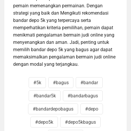
pemain memenangkan permainan. Dengan
strategi yang baik dan Mengikuti rekomendasi
bandar depo 5k yang terpercaya serta
memperhatikan kriteria pemilihan, pemain dapat
menikmati pengalaman bermain judi online yang
menyenangkan dan aman. Jadi, penting untuk
memilih bandar depo 5k yang bagus agar dapat
memaksimalkan pengalaman bermain judi online
dengan modal yang terjangkau.
#5k
#bagus
#bandar
#bandar5k
#bandarbagus
#bandardepobagus
#depo
#depo5k
#depo5kbagus