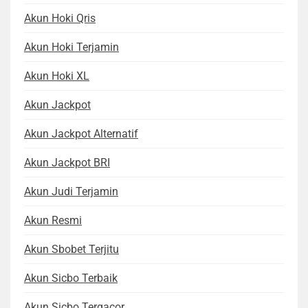
Akun Hoki Qris
Akun Hoki Terjamin
Akun Hoki XL
Akun Jackpot
Akun Jackpot Alternatif
Akun Jackpot BRI
Akun Judi Terjamin
Akun Resmi
Akun Sbobet Terjitu
Akun Sicbo Terbaik
Akun Sicbo Tergacor