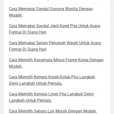
Cara Memakai Sandal Gunung Wanita Dengan
Mudah.
Cara Memakai Sandal Jepit Karet Pria Untuk Acara
Formal Di Siang Hari
Cara Memakai Serum Pencerah Wajah Untuk Acara
Formal Di Siang Hari
Cara Memilih Kacamata Minus Frame Korea Dengan
Mudah.
Cara Memilih Kemeja Kotak-Kotak Pria Langkah
Demi Langkah Untuk Pemula.
Cara Memilih Kemeja Linen Pria Langkah Demi
Langkah Untuk Pemula.
Cara Memilih Sepatu Lari Murah Dengan Mudah.