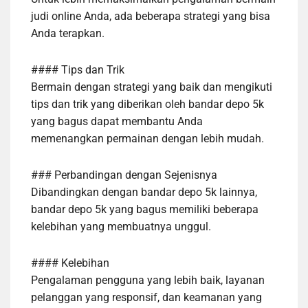
judi online Anda, ada beberapa strategi yang bisa
Anda terapkan.
#### Tips dan Trik
Bermain dengan strategi yang baik dan mengikuti
tips dan trik yang diberikan oleh bandar depo 5k
yang bagus dapat membantu Anda
memenangkan permainan dengan lebih mudah.
### Perbandingan dengan Sejenisnya
Dibandingkan dengan bandar depo 5k lainnya,
bandar depo 5k yang bagus memiliki beberapa
kelebihan yang membuatnya unggul.
#### Kelebihan
Pengalaman pengguna yang lebih baik, layanan
pelanggan yang responsif, dan keamanan yang