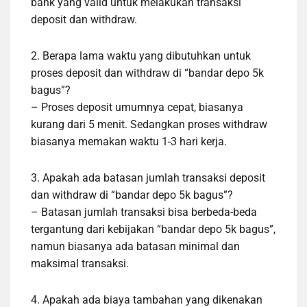
bank yang valid untuk melakukan transaksi
deposit dan withdraw.
2. Berapa lama waktu yang dibutuhkan untuk
proses deposit dan withdraw di “bandar depo 5k
bagus”?
– Proses deposit umumnya cepat, biasanya
kurang dari 5 menit. Sedangkan proses withdraw
biasanya memakan waktu 1-3 hari kerja.
3. Apakah ada batasan jumlah transaksi deposit
dan withdraw di “bandar depo 5k bagus”?
– Batasan jumlah transaksi bisa berbeda-beda
tergantung dari kebijakan “bandar depo 5k bagus”,
namun biasanya ada batasan minimal dan
maksimal transaksi.
4. Apakah ada biaya tambahan yang dikenakan