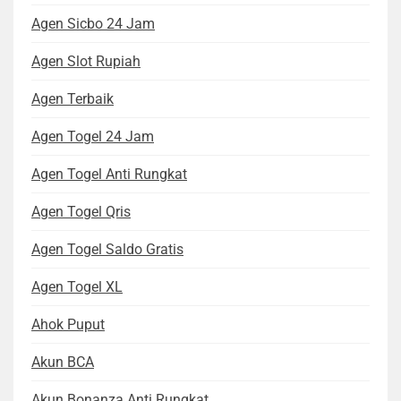
Agen Sicbo 24 Jam
Agen Slot Rupiah
Agen Terbaik
Agen Togel 24 Jam
Agen Togel Anti Rungkat
Agen Togel Qris
Agen Togel Saldo Gratis
Agen Togel XL
Ahok Puput
Akun BCA
Akun Bonanza Anti Rungkat