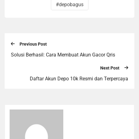
#depobagus
Previous Post
Solusi Berhasil: Cara Membuat Akun Gacor Qris
Next Post
Daftar Akun Depo 10k Resmi dan Terpercaya