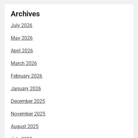
Archives
July 2026
May 2026
April 2026
March 2026
February 2026
January 2026
December 2025
November 2025
August 2025