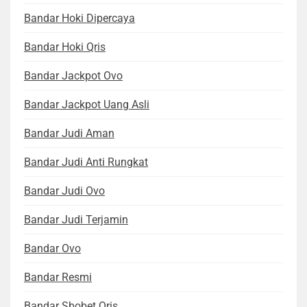
Bandar Hoki Dipercaya
Bandar Hoki Qris
Bandar Jackpot Ovo
Bandar Jackpot Uang Asli
Bandar Judi Aman
Bandar Judi Anti Rungkat
Bandar Judi Ovo
Bandar Judi Terjamin
Bandar Ovo
Bandar Resmi
Bandar Sbobet Qris