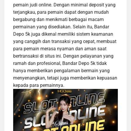
pemain judi online. Dengan minimal deposit yang
terjangkau, para pemain dapat dengan mudah
bergabung dan menikmati berbagai macam
permainan yang disediakan. Selain itu, Bandar
Depo 5k juga dikenal memiliki sistem keamanan
yang canggih dan transaksi yang cepat, membuat
para pemain merasa nyaman dan aman saat
bertransaksi di situs ini. Dengan pelayanan yang
ramah dan profesional, Bandar Depo 5k tidak
hanya memberikan pengalaman bermain yang
menyenangkan, tetapi juga memberikan kepuasan
kepada para pemainnya.