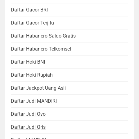
Daftar Gacor BRI
Daftar Gacor Terjitu
Daftar Habanero Saldo Gratis
Daftar Habanero Telkomsel
Daftar Hoki BNI
Daftar Hoki Rupiah
Daftar Jackpot Uang Asli
Daftar Judi MANDIRI
Daftar Judi Ovo
Daftar Judi Qris