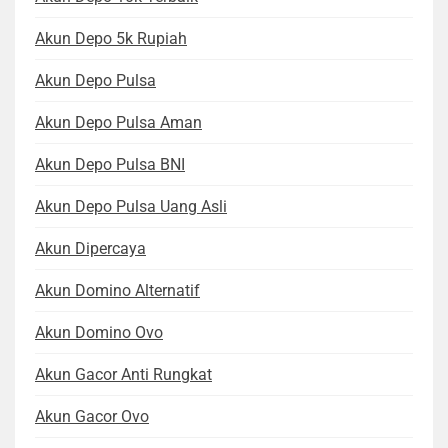
Akun Depo 5k Rupiah
Akun Depo Pulsa
Akun Depo Pulsa Aman
Akun Depo Pulsa BNI
Akun Depo Pulsa Uang Asli
Akun Dipercaya
Akun Domino Alternatif
Akun Domino Ovo
Akun Gacor Anti Rungkat
Akun Gacor Ovo