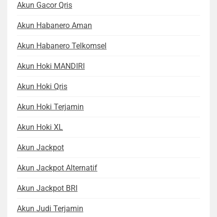
Akun Gacor Qris
Akun Habanero Aman
Akun Habanero Telkomsel
Akun Hoki MANDIRI
Akun Hoki Qris
Akun Hoki Terjamin
Akun Hoki XL
Akun Jackpot
Akun Jackpot Alternatif
Akun Jackpot BRI
Akun Judi Terjamin