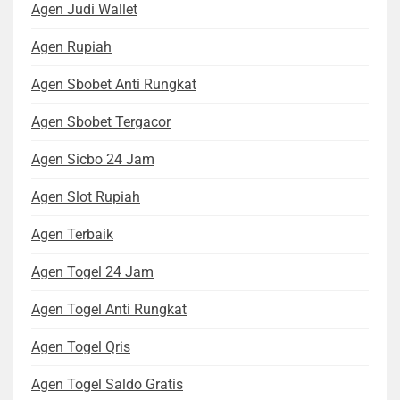
Agen Judi Wallet
Agen Rupiah
Agen Sbobet Anti Rungkat
Agen Sbobet Tergacor
Agen Sicbo 24 Jam
Agen Slot Rupiah
Agen Terbaik
Agen Togel 24 Jam
Agen Togel Anti Rungkat
Agen Togel Qris
Agen Togel Saldo Gratis