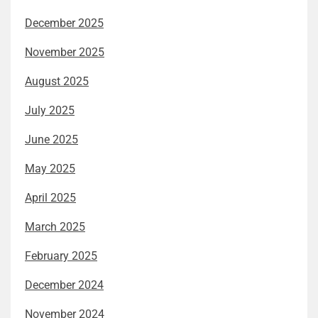
December 2025
November 2025
August 2025
July 2025
June 2025
May 2025
April 2025
March 2025
February 2025
December 2024
November 2024