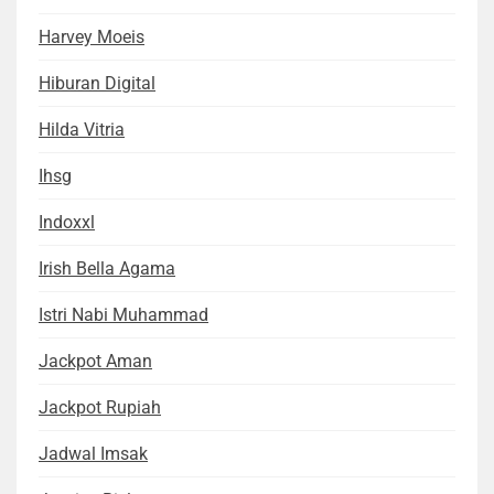
Harvey Moeis
Hiburan Digital
Hilda Vitria
Ihsg
Indoxxl
Irish Bella Agama
Istri Nabi Muhammad
Jackpot Aman
Jackpot Rupiah
Jadwal Imsak