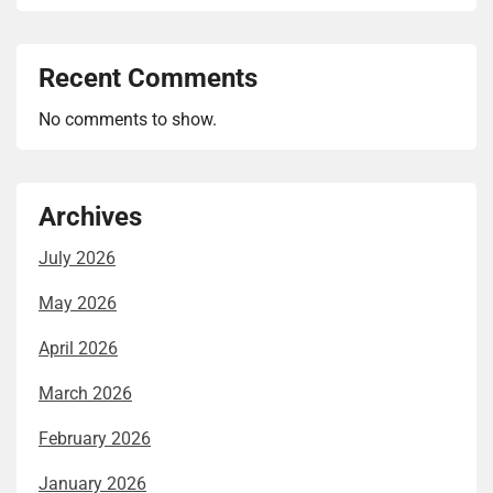
Recent Comments
No comments to show.
Archives
July 2026
May 2026
April 2026
March 2026
February 2026
January 2026