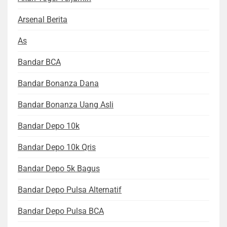
Arsenal Berita
As
Bandar BCA
Bandar Bonanza Dana
Bandar Bonanza Uang Asli
Bandar Depo 10k
Bandar Depo 10k Qris
Bandar Depo 5k Bagus
Bandar Depo Pulsa Alternatif
Bandar Depo Pulsa BCA