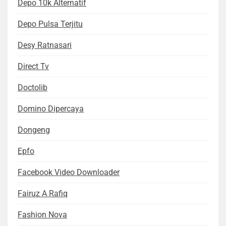
Depo 10k Alternatif
Depo Pulsa Terjitu
Desy Ratnasari
Direct Tv
Doctolib
Domino Dipercaya
Dongeng
Epfo
Facebook Video Downloader
Fairuz A Rafiq
Fashion Nova