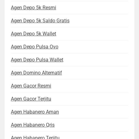
Agen Depo 5k Resmi
Agen Depo 5k Saldo Gratis
Agen Depo 5k Wallet
Agen Depo Pulsa Ovo
Agen Depo Pulsa Wallet
Agen Domino Alternatif
Agen Gacor Resmi
Agen Gacor Terjitu
Agen Habanero Aman
Agen Habanero Qris
Agen Habanero Terjitu