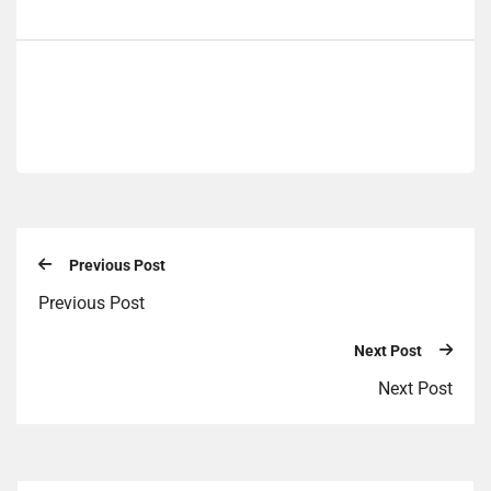
Previous Post
Previous Post
Next Post
Next Post