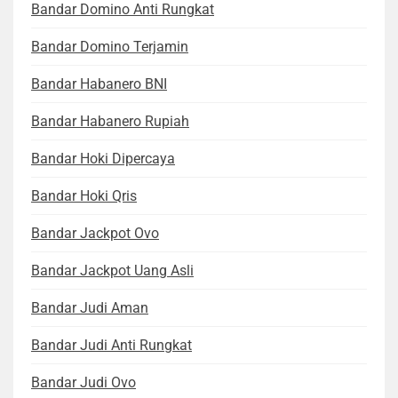
Bandar Domino Anti Rungkat
Bandar Domino Terjamin
Bandar Habanero BNI
Bandar Habanero Rupiah
Bandar Hoki Dipercaya
Bandar Hoki Qris
Bandar Jackpot Ovo
Bandar Jackpot Uang Asli
Bandar Judi Aman
Bandar Judi Anti Rungkat
Bandar Judi Ovo