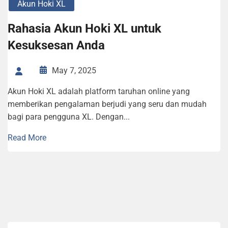
Akun Hoki XL
Rahasia Akun Hoki XL untuk
Kesuksesan Anda
May 7, 2025
Akun Hoki XL adalah platform taruhan online yang
memberikan pengalaman berjudi yang seru dan mudah
bagi para pengguna XL. Dengan...
Read More