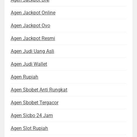
Agen Jackpot Online
Agen Jackpot Ovo
Agen Jackpot Resmi
Agen Judi Uang Asli
Agen Judi Wallet
Agen Rupiah
Agen Sbobet Anti Rungkat
Agen Sbobet Tergacor
Agen Sicbo 24 Jam
Agen Slot Rupiah