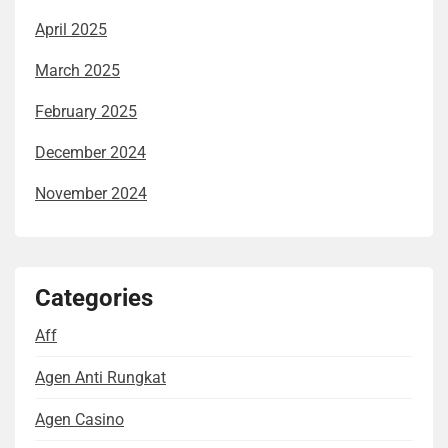
April 2025
March 2025
February 2025
December 2024
November 2024
Categories
Aff
Agen Anti Rungkat
Agen Casino