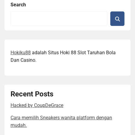
Search
Hokiku88
adalah Situs Hoki 88 Slot Taruhan Bola
Dan Casino.
Recent Posts
Hacked by CoupDeGrace
Cara memilih Sneakers wanita platform dengan
mudah.