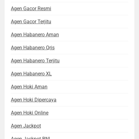
Agen Gacor Resmi
Agen Gacor Terjitu
Agen Habanero Aman
Agen Habanero Qris
Agen Habanero Terjitu
Agen Habanero XL
Agen Hoki Aman
Agen Hoki Dipercaya
Agen Hoki Online
Agen Jackpot
Agen Jackpot BNI