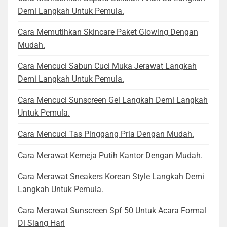
Demi Langkah Untuk Pemula.
Cara Memutihkan Skincare Paket Glowing Dengan
Mudah.
Cara Mencuci Sabun Cuci Muka Jerawat Langkah
Demi Langkah Untuk Pemula.
Cara Mencuci Sunscreen Gel Langkah Demi Langkah
Untuk Pemula.
Cara Mencuci Tas Pinggang Pria Dengan Mudah.
Cara Merawat Kemeja Putih Kantor Dengan Mudah.
Cara Merawat Sneakers Korean Style Langkah Demi
Langkah Untuk Pemula.
Cara Merawat Sunscreen Spf 50 Untuk Acara Formal
Di Siang Hari