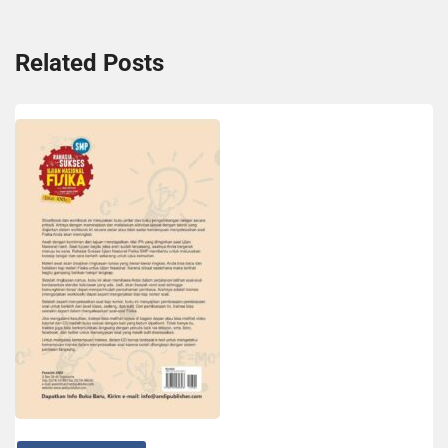
Related Posts