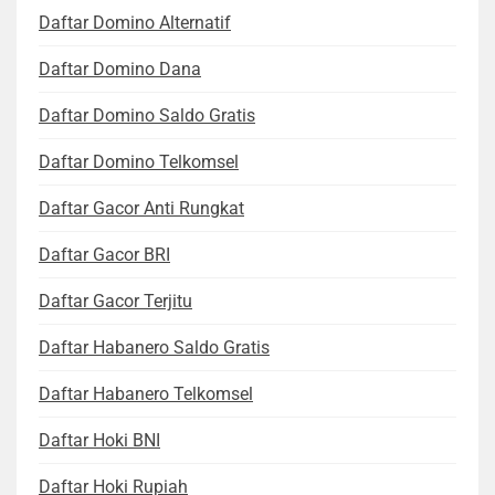
Daftar Domino Alternatif
Daftar Domino Dana
Daftar Domino Saldo Gratis
Daftar Domino Telkomsel
Daftar Gacor Anti Rungkat
Daftar Gacor BRI
Daftar Gacor Terjitu
Daftar Habanero Saldo Gratis
Daftar Habanero Telkomsel
Daftar Hoki BNI
Daftar Hoki Rupiah