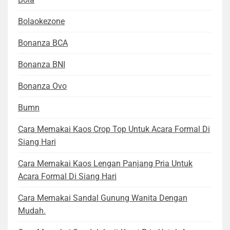
Bolaokezone
Bonanza BCA
Bonanza BNI
Bonanza Ovo
Bumn
Cara Memakai Kaos Crop Top Untuk Acara Formal Di
Siang Hari
Cara Memakai Kaos Lengan Panjang Pria Untuk
Acara Formal Di Siang Hari
Cara Memakai Sandal Gunung Wanita Dengan
Mudah.