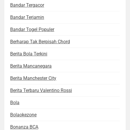
Bandar Tergacor
Bandar Terjamin
Bandar Togel Populer
Berharap Tak Berpisah Chord
Berita Bola Terkini
Berita Mancanegara
Berita Manchester City
Berita Terbaru Valentino Rossi
Bola
Bolaokezone
Bonanza BCA