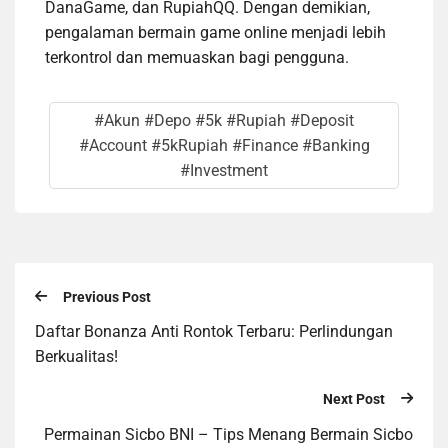
DanaGame, dan RupiahQQ. Dengan demikian,
pengalaman bermain game online menjadi lebih
terkontrol dan memuaskan bagi pengguna.
#Akun #Depo #5k #Rupiah #Deposit
#Account #5kRupiah #Finance #Banking
#Investment
Previous Post
Daftar Bonanza Anti Rontok Terbaru: Perlindungan
Berkualitas!
Next Post
Permainan Sicbo BNI – Tips Menang Bermain Sicbo