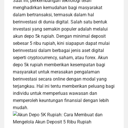
Saat ini, perkembangan teknologi telah
menghadirkan kemudahan bagi masyarakat
dalam bertransaksi, termasuk dalam hal
berinvestasi di dunia digital. Salah satu bentuk
investasi yang semakin populer adalah melalui
akun depo 5k rupiah. Dengan minimal deposit
sebesar 5 ribu rupiah, kini siapapun dapat mulai
berinvestasi dalam berbagai jenis aset digital
seperti cryptocurrency, saham, atau forex. Akun
depo 5k rupiah memberikan kesempatan bagi
masyarakat untuk merasakan pengalaman
berinvestasi secara online dengan modal yang
terjangkau. Hal ini tentu memberikan peluang bagi
individu untuk memperluas wawasan dan
memperoleh keuntungan finansial dengan lebih
mudah.