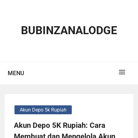
Skip
to
content
BUBINZANALODGE
MENU
Akun Depo 5k Rupiah
Akun Depo 5K Rupiah: Cara
Membuat dan Mengelola Akun