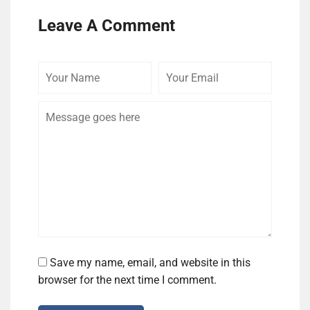
Leave A Comment
Your
Your
Comme
Name
Email
Save my name, email, and website in this
browser for the next time I comment.