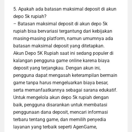
5. Apakah ada batasan maksimal deposit di akun
depo 5k rupiah?
– Batasan maksimal deposit di akun depo 5k
rupiah bisa bervariasi tergantung dari kebijakan
masing-masing platform, namun umumnya ada
batasan maksimal deposit yang ditetapkan.
Akun Depo 5K Rupiah saat ini sedang populer di
kalangan pengguna game online karena biaya
deposit yang terjangkau. Dengan akun ini,
pengguna dapat mengasah keterampilan bermain
game tanpa harus mengeluarkan biaya besar,
serta memanfaatkannya sebagai sarana edukatif.
Untuk mengelola akun depo 5k rupiah dengan
baik, pengguna disarankan untuk membatasi
penggunaan dana deposit, mencari informasi
terbaru tentang game, dan memilih penyedia
layanan yang terbaik seperti AgenGame,