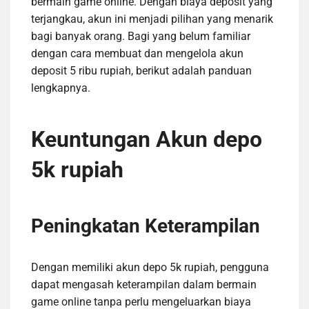
bermain game online. Dengan biaya deposit yang
terjangkau, akun ini menjadi pilihan yang menarik
bagi banyak orang. Bagi yang belum familiar
dengan cara membuat dan mengelola akun
deposit 5 ribu rupiah, berikut adalah panduan
lengkapnya.
Keuntungan Akun depo
5k rupiah
Peningkatan Keterampilan
Dengan memiliki akun depo 5k rupiah, pengguna
dapat mengasah keterampilan dalam bermain
game online tanpa perlu mengeluarkan biaya