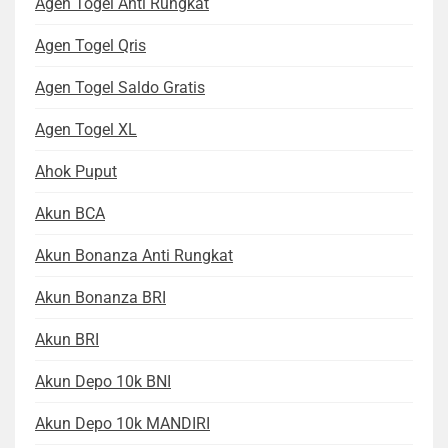
Agen Togel Anti Rungkat
Agen Togel Qris
Agen Togel Saldo Gratis
Agen Togel XL
Ahok Puput
Akun BCA
Akun Bonanza Anti Rungkat
Akun Bonanza BRI
Akun BRI
Akun Depo 10k BNI
Akun Depo 10k MANDIRI