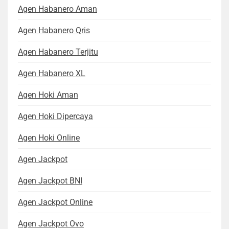
Agen Habanero Aman
Agen Habanero Qris
Agen Habanero Terjitu
Agen Habanero XL
Agen Hoki Aman
Agen Hoki Dipercaya
Agen Hoki Online
Agen Jackpot
Agen Jackpot BNI
Agen Jackpot Online
Agen Jackpot Ovo