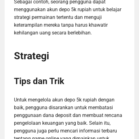
Sebagai contoh, seorang pengguna dapat
menggunakan akun depo 5k rupiah untuk belajar
strategi permainan tertentu dan menguji
keterampilan mereka tanpa harus khawatir
kehilangan uang secara berlebihan.
Strategi
Tips dan Trik
Untuk mengelola akun depo 5k rupiah dengan
baik, pengguna disarankan untuk membatasi
penggunaan dana deposit dan membuat rencana
pengelolaan keuangan yang baik. Selain itu,
pengguna juga perlu mencari informasi terbaru
tentang game online yang dimainkan untuk