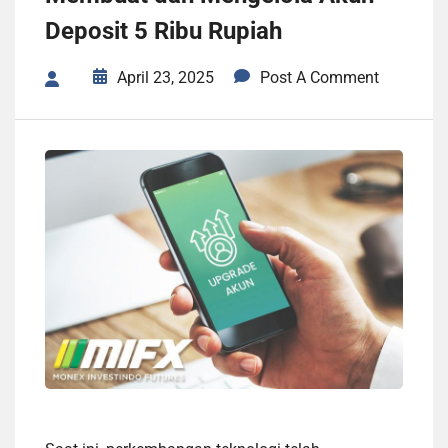
Deposit 5 Ribu Rupiah
April 23, 2025
Post A Comment