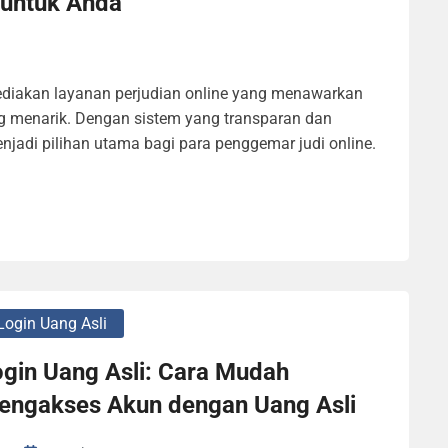
 untuk Anda
diakan layanan perjudian online yang menawarkan
g menarik. Dengan sistem yang transparan dan
jadi pilihan utama bagi para penggemar judi online.
Login Uang Asli
ogin Uang Asli: Cara Mudah
engakses Akun dengan Uang Asli