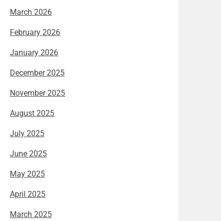
March 2026
February 2026
January 2026
December 2025
November 2025
August 2025
July 2025
June 2025
May 2025
April 2025
March 2025