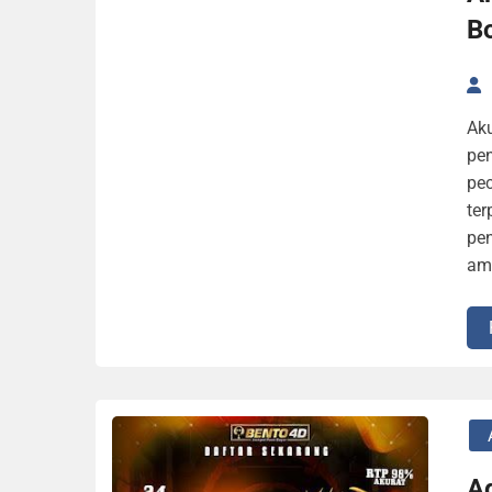
B
Aku
pen
pec
ter
pe
ama
A