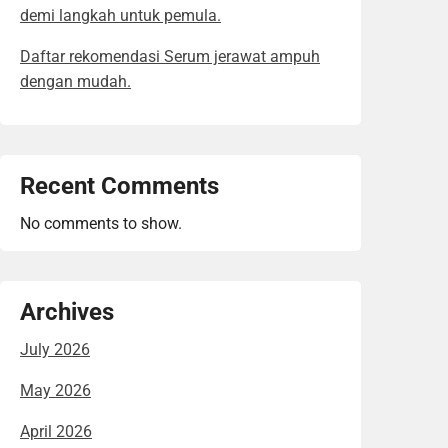
demi langkah untuk pemula.
Daftar rekomendasi Serum jerawat ampuh
dengan mudah.
Recent Comments
No comments to show.
Archives
July 2026
May 2026
April 2026