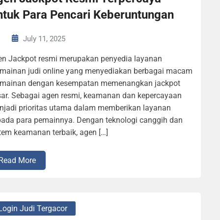
ntuk Para Pencari Keberuntungan
July 11, 2025
en Jackpot resmi merupakan penyedia layanan
rmainan judi online yang menyediakan berbagai macam
rmainan dengan kesempatan memenangkan jackpot
sar. Sebagai agen resmi, keamanan dan kepercayaan
njadi prioritas utama dalam memberikan layanan
pada para pemainnya. Dengan teknologi canggih dan
tem keamanan terbaik, agen […]
Read More
Login Judi Tergacor