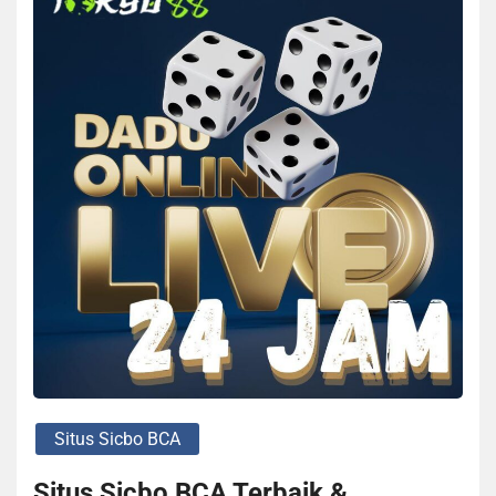
Situs Sicbo BCA
Situs Sicbo BCA Terbaik &