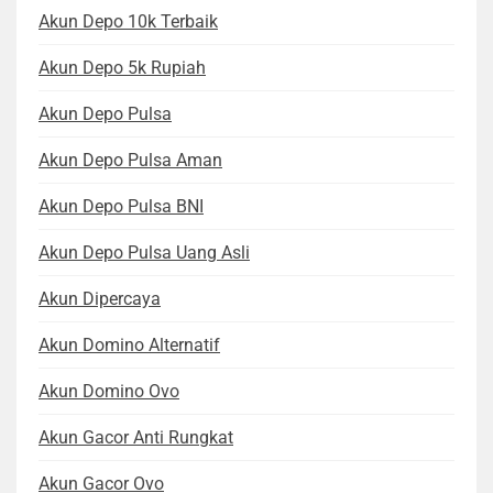
Akun Depo 10k Terbaik
Akun Depo 5k Rupiah
Akun Depo Pulsa
Akun Depo Pulsa Aman
Akun Depo Pulsa BNI
Akun Depo Pulsa Uang Asli
Akun Dipercaya
Akun Domino Alternatif
Akun Domino Ovo
Akun Gacor Anti Rungkat
Akun Gacor Ovo