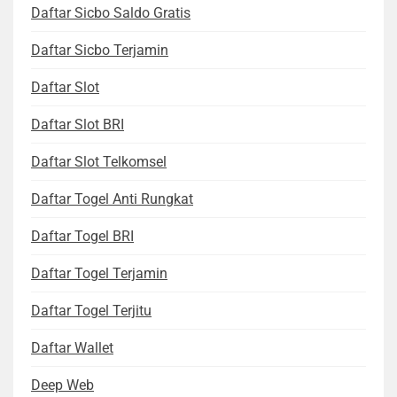
Daftar Sicbo Saldo Gratis
Daftar Sicbo Terjamin
Daftar Slot
Daftar Slot BRI
Daftar Slot Telkomsel
Daftar Togel Anti Rungkat
Daftar Togel BRI
Daftar Togel Terjamin
Daftar Togel Terjitu
Daftar Wallet
Deep Web