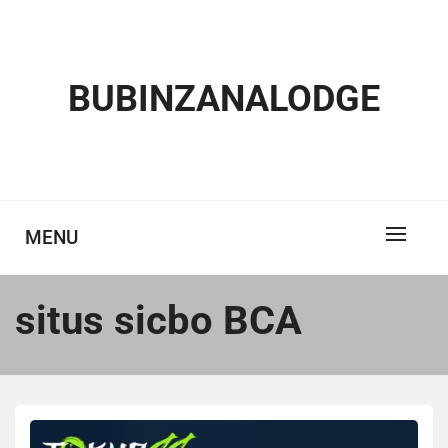
Skip
to
content
BUBINZANALODGE
MENU
situs sicbo BCA