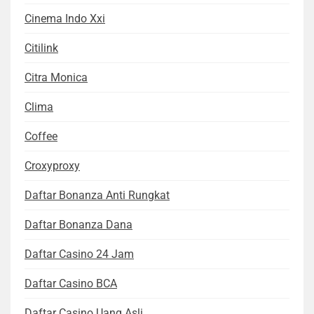
Cinema Indo Xxi
Citilink
Citra Monica
Clima
Coffee
Croxyproxy
Daftar Bonanza Anti Rungkat
Daftar Bonanza Dana
Daftar Casino 24 Jam
Daftar Casino BCA
Daftar Casino Uang Asli