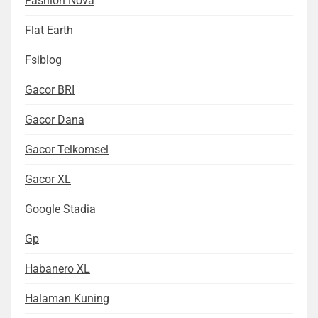
Fashion Nova
Flat Earth
Fsiblog
Gacor BRI
Gacor Dana
Gacor Telkomsel
Gacor XL
Google Stadia
Gp
Habanero XL
Halaman Kuning