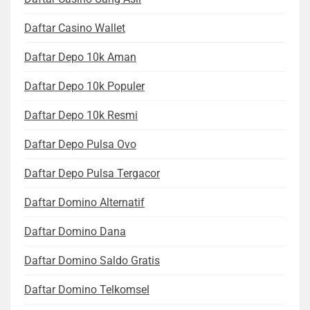
Daftar Casino Wallet
Daftar Depo 10k Aman
Daftar Depo 10k Populer
Daftar Depo 10k Resmi
Daftar Depo Pulsa Ovo
Daftar Depo Pulsa Tergacor
Daftar Domino Alternatif
Daftar Domino Dana
Daftar Domino Saldo Gratis
Daftar Domino Telkomsel