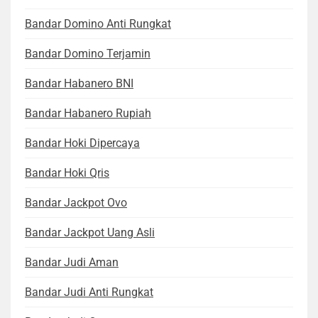
Bandar Domino Anti Rungkat
Bandar Domino Terjamin
Bandar Habanero BNI
Bandar Habanero Rupiah
Bandar Hoki Dipercaya
Bandar Hoki Qris
Bandar Jackpot Ovo
Bandar Jackpot Uang Asli
Bandar Judi Aman
Bandar Judi Anti Rungkat