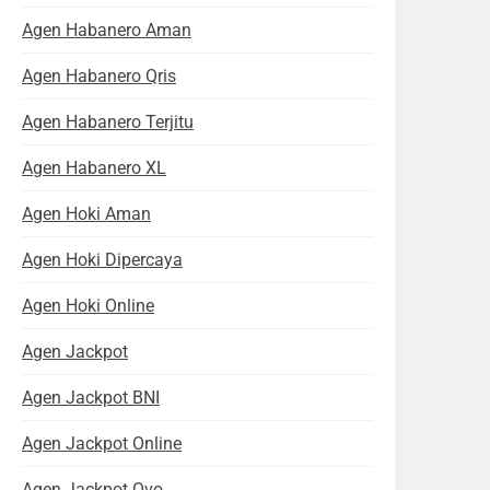
Agen Habanero Aman
Agen Habanero Qris
Agen Habanero Terjitu
Agen Habanero XL
Agen Hoki Aman
Agen Hoki Dipercaya
Agen Hoki Online
Agen Jackpot
Agen Jackpot BNI
Agen Jackpot Online
Agen Jackpot Ovo