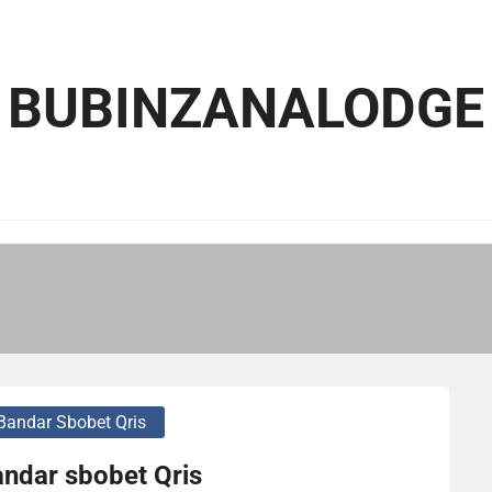
BUBINZANALODGE
Bandar Sbobet Qris
andar sbobet Qris