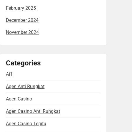
February 2025
December 2024
November 2024
Categories
Aff
Agen Anti Rungkat
Agen Casino
Agen Casino Anti Rungkat
Agen Casino Terjitu