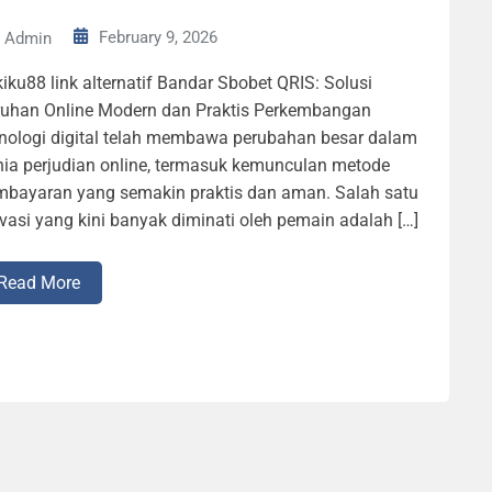
February 9, 2026
Admin
iku88 link alternatif Bandar Sbobet QRIS: Solusi
ruhan Online Modern dan Praktis Perkembangan
knologi digital telah membawa perubahan besar dalam
nia perjudian online, termasuk kemunculan metode
mbayaran yang semakin praktis dan aman. Salah satu
vasi yang kini banyak diminati oleh pemain adalah […]
Read More