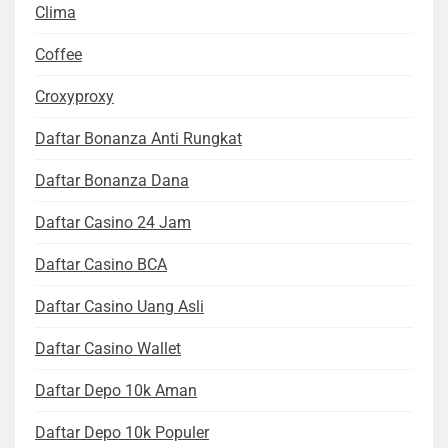
Clima
Coffee
Croxyproxy
Daftar Bonanza Anti Rungkat
Daftar Bonanza Dana
Daftar Casino 24 Jam
Daftar Casino BCA
Daftar Casino Uang Asli
Daftar Casino Wallet
Daftar Depo 10k Aman
Daftar Depo 10k Populer