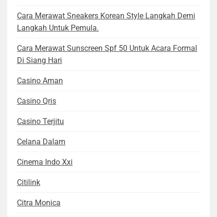
Cara Merawat Sneakers Korean Style Langkah Demi
Langkah Untuk Pemula.
Cara Merawat Sunscreen Spf 50 Untuk Acara Formal
Di Siang Hari
Casino Aman
Casino Qris
Casino Terjitu
Celana Dalam
Cinema Indo Xxi
Citilink
Citra Monica