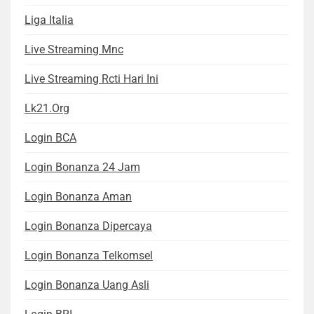
Liga Italia
Live Streaming Mnc
Live Streaming Rcti Hari Ini
Lk21.org
Login BCA
Login Bonanza 24 Jam
Login Bonanza Aman
Login Bonanza Dipercaya
Login Bonanza Telkomsel
Login Bonanza Uang Asli