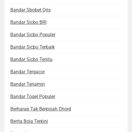
Bandar Sbobet Qris
Bandar Sicbo BRI
Bandar Sicbo Populer
Bandar Sicbo Terbaik
Bandar Sicbo Terjitu
Bandar Tergacor
Bandar Terjamin
Bandar Togel Populer
Berharap Tak Berpisah Chord
Berita Bola Terkini