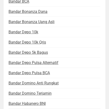
Bandar BCA
Bandar Bonanza Dana
Bandar Bonanza Uang Asli
Bandar Depo 10k
Bandar Depo 10k Qris
Bandar Depo 5k Bagus
Bandar Depo Pulsa Alternatif
Bandar Depo Pulsa BCA
Bandar Domino Anti Rungkat
Bandar Domino Terjamin
Bandar Habanero BNI