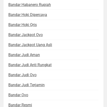
Bandar Habanero Rupiah
Bandar Hoki Dipercaya
Bandar Hoki Qris
Bandar Jackpot Ovo
Bandar Jackpot Uang Asli
Bandar Judi Aman
Bandar Judi Anti Rungkat
Bandar Judi Ovo
Bandar Judi Terjamin
Bandar Ovo
Bandar Resmi