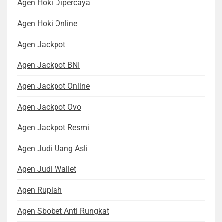
Agen Hoki Dipercaya
Agen Hoki Online
Agen Jackpot
Agen Jackpot BNI
Agen Jackpot Online
Agen Jackpot Ovo
Agen Jackpot Resmi
Agen Judi Uang Asli
Agen Judi Wallet
Agen Rupiah
Agen Sbobet Anti Rungkat