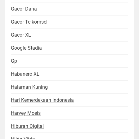
Gacor Dana
Gacor Telkomsel
Gacor XL
Google Stadia
Gp
Habanero XL
Halaman Kuning
Hari Kemerdekaan Indonesia
Harvey Moeis
Hiburan Digital