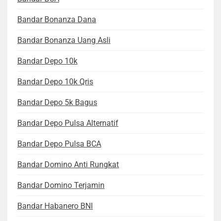
Bandar Bonanza Dana
Bandar Bonanza Uang Asli
Bandar Depo 10k
Bandar Depo 10k Qris
Bandar Depo 5k Bagus
Bandar Depo Pulsa Alternatif
Bandar Depo Pulsa BCA
Bandar Domino Anti Rungkat
Bandar Domino Terjamin
Bandar Habanero BNI