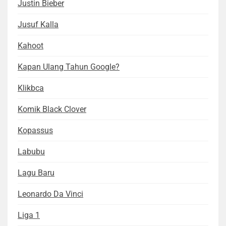
Justin Bieber
Jusuf Kalla
Kahoot
Kapan Ulang Tahun Google?
Klikbca
Komik Black Clover
Kopassus
Labubu
Lagu Baru
Leonardo Da Vinci
Liga 1