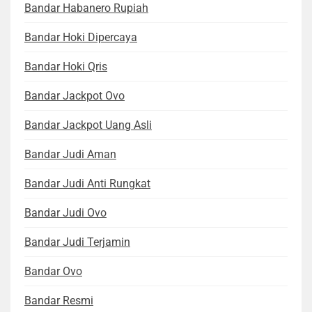
Bandar Habanero Rupiah
Bandar Hoki Dipercaya
Bandar Hoki Qris
Bandar Jackpot Ovo
Bandar Jackpot Uang Asli
Bandar Judi Aman
Bandar Judi Anti Rungkat
Bandar Judi Ovo
Bandar Judi Terjamin
Bandar Ovo
Bandar Resmi