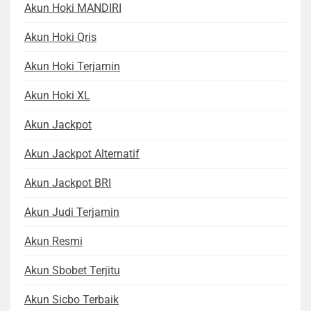
Akun Hoki MANDIRI
Akun Hoki Qris
Akun Hoki Terjamin
Akun Hoki XL
Akun Jackpot
Akun Jackpot Alternatif
Akun Jackpot BRI
Akun Judi Terjamin
Akun Resmi
Akun Sbobet Terjitu
Akun Sicbo Terbaik