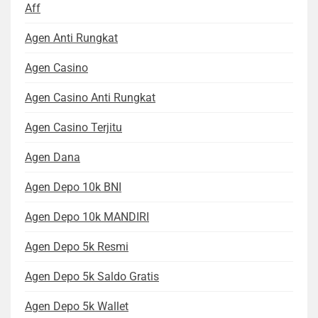
Aff
Agen Anti Rungkat
Agen Casino
Agen Casino Anti Rungkat
Agen Casino Terjitu
Agen Dana
Agen Depo 10k BNI
Agen Depo 10k MANDIRI
Agen Depo 5k Resmi
Agen Depo 5k Saldo Gratis
Agen Depo 5k Wallet