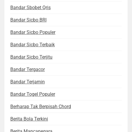
Bandar Sbobet Qris
Bandar Sicbo BRI
Bandar Sicbo Populer
Bandar Sicbo Terbaik
Bandar Sicbo Terjitu
Bandar Tergacor
Bandar Terjamin
Bandar Togel Populer
Berharap Tak Berpisah Chord
Berita Bola Terkini
Berita Mancanegara