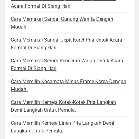
Acara Formal Di Siang Hari
Cara Memakai Sandal Gunung Wanita Dengan
Mudah.
Cara Memakai Sandal Jepit Karet Pria Untuk Acara
Formal Di Siang Hari
Cara Memakai Serum Pencerah Wajah Untuk Acara
Formal Di Siang Hari
Cara Memilih Kacamata Minus Frame Korea Dengan
Mudah.
Cara Memilih Kemeja Kotak-Kotak Pria Langkah
Demi Langkah Untuk Pemula.
Cara Memilih Kemeja Linen Pria Langkah Demi
Langkah Untuk Pemula.