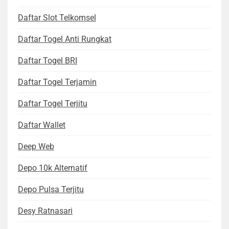
Daftar Slot Telkomsel
Daftar Togel Anti Rungkat
Daftar Togel BRI
Daftar Togel Terjamin
Daftar Togel Terjitu
Daftar Wallet
Deep Web
Depo 10k Alternatif
Depo Pulsa Terjitu
Desy Ratnasari