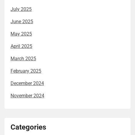
July 2025
June 2025
May 2025
April 2025
March 2025
February 2025
December 2024
November 2024
Categories