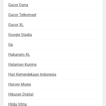
Gacor Dana
Gacor Telkomsel
Gacor XL
Google Stadia
Gp
Habanero XL
Halaman Kuning
Hari Kemerdekaan Indonesia
Harvey Moeis
Hiburan Digital
Hilda Vitria