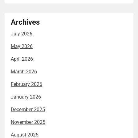
Archives
July 2026
May 2026
April 2026
March 2026
February 2026
January 2026
December 2025
November 2025
August 2025