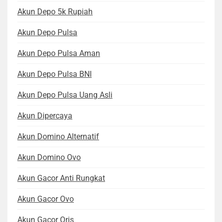
Akun Depo 5k Rupiah
Akun Depo Pulsa
Akun Depo Pulsa Aman
Akun Depo Pulsa BNI
Akun Depo Pulsa Uang Asli
Akun Dipercaya
Akun Domino Alternatif
Akun Domino Ovo
Akun Gacor Anti Rungkat
Akun Gacor Ovo
Akun Gacor Qris