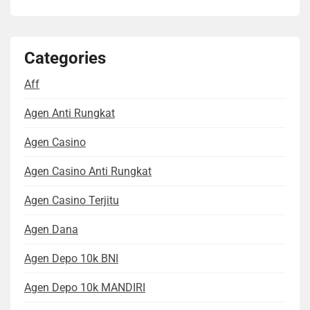
Categories
Aff
Agen Anti Rungkat
Agen Casino
Agen Casino Anti Rungkat
Agen Casino Terjitu
Agen Dana
Agen Depo 10k BNI
Agen Depo 10k MANDIRI