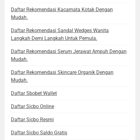
Daftar Rekomendasi Kacamata Kotak Dengan
Mudah.
Daftar Rekomendasi Sandal Wedges Wanita
Langkah Demi Langkah Untuk Pemula.
Daftar Rekomendasi Serum Jerawat Ampuh Dengan
Mudah.
Daftar Rekomendasi Skincare Organik Dengan
Mudah.
Daftar Sbobet Wallet
Daftar Sicbo Online
Daftar Sicbo Resmi
Daftar Sicbo Saldo Gratis