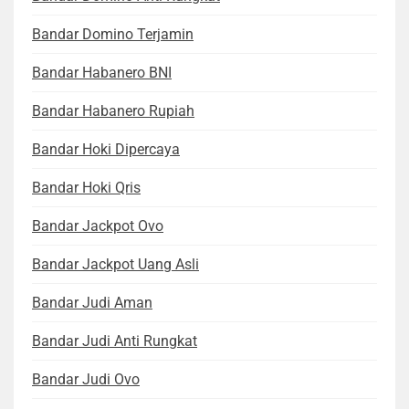
Bandar Domino Terjamin
Bandar Habanero BNI
Bandar Habanero Rupiah
Bandar Hoki Dipercaya
Bandar Hoki Qris
Bandar Jackpot Ovo
Bandar Jackpot Uang Asli
Bandar Judi Aman
Bandar Judi Anti Rungkat
Bandar Judi Ovo