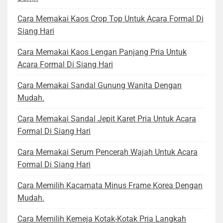
Cara Memakai Kaos Crop Top Untuk Acara Formal Di
Siang Hari
Cara Memakai Kaos Lengan Panjang Pria Untuk
Acara Formal Di Siang Hari
Cara Memakai Sandal Gunung Wanita Dengan
Mudah.
Cara Memakai Sandal Jepit Karet Pria Untuk Acara
Formal Di Siang Hari
Cara Memakai Serum Pencerah Wajah Untuk Acara
Formal Di Siang Hari
Cara Memilih Kacamata Minus Frame Korea Dengan
Mudah.
Cara Memilih Kemeja Kotak-Kotak Pria Langkah