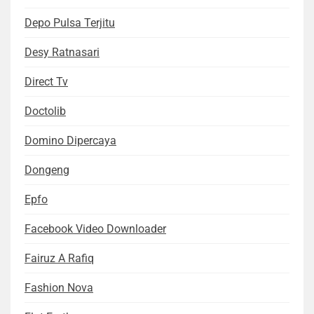
Depo Pulsa Terjitu
Desy Ratnasari
Direct Tv
Doctolib
Domino Dipercaya
Dongeng
Epfo
Facebook Video Downloader
Fairuz A Rafiq
Fashion Nova