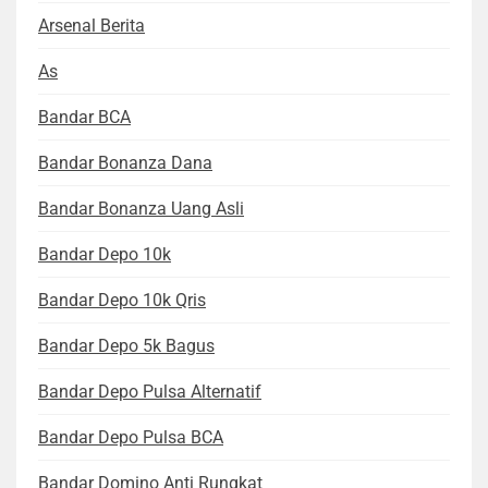
Arsenal Berita
As
Bandar BCA
Bandar Bonanza Dana
Bandar Bonanza Uang Asli
Bandar Depo 10k
Bandar Depo 10k Qris
Bandar Depo 5k Bagus
Bandar Depo Pulsa Alternatif
Bandar Depo Pulsa BCA
Bandar Domino Anti Rungkat