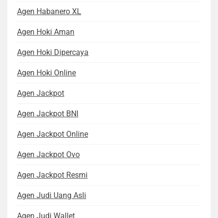
Agen Habanero XL
Agen Hoki Aman
Agen Hoki Dipercaya
Agen Hoki Online
Agen Jackpot
Agen Jackpot BNI
Agen Jackpot Online
Agen Jackpot Ovo
Agen Jackpot Resmi
Agen Judi Uang Asli
Agen Judi Wallet