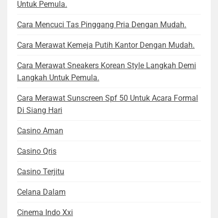
Untuk Pemula.
Cara Mencuci Tas Pinggang Pria Dengan Mudah.
Cara Merawat Kemeja Putih Kantor Dengan Mudah.
Cara Merawat Sneakers Korean Style Langkah Demi
Langkah Untuk Pemula.
Cara Merawat Sunscreen Spf 50 Untuk Acara Formal
Di Siang Hari
Casino Aman
Casino Qris
Casino Terjitu
Celana Dalam
Cinema Indo Xxi