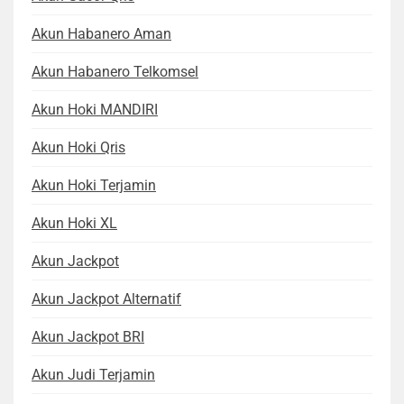
Akun Habanero Aman
Akun Habanero Telkomsel
Akun Hoki MANDIRI
Akun Hoki Qris
Akun Hoki Terjamin
Akun Hoki XL
Akun Jackpot
Akun Jackpot Alternatif
Akun Jackpot BRI
Akun Judi Terjamin