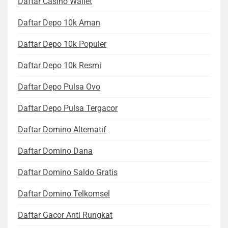
Daftar Casino Wallet
Daftar Depo 10k Aman
Daftar Depo 10k Populer
Daftar Depo 10k Resmi
Daftar Depo Pulsa Ovo
Daftar Depo Pulsa Tergacor
Daftar Domino Alternatif
Daftar Domino Dana
Daftar Domino Saldo Gratis
Daftar Domino Telkomsel
Daftar Gacor Anti Rungkat