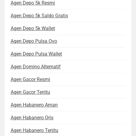
Agen Depo 5k Resmi
Agen Depo 5k Saldo Gratis
Agen Depo 5k Wallet
Agen Depo Pulsa Ovo
Agen Depo Pulsa Wallet
Agen Domino Alternatif
Agen Gacor Resmi
Agen Gacor Terjitu
Agen Habanero Aman
Agen Habanero Qris
Agen Habanero Terjitu