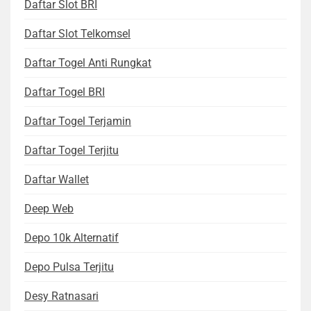
Daftar Slot BRI
Daftar Slot Telkomsel
Daftar Togel Anti Rungkat
Daftar Togel BRI
Daftar Togel Terjamin
Daftar Togel Terjitu
Daftar Wallet
Deep Web
Depo 10k Alternatif
Depo Pulsa Terjitu
Desy Ratnasari