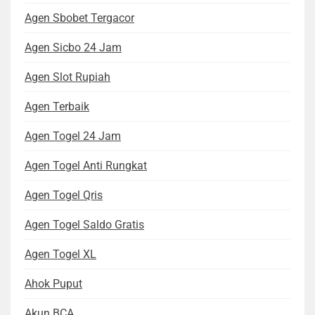
Agen Sbobet Tergacor
Agen Sicbo 24 Jam
Agen Slot Rupiah
Agen Terbaik
Agen Togel 24 Jam
Agen Togel Anti Rungkat
Agen Togel Qris
Agen Togel Saldo Gratis
Agen Togel XL
Ahok Puput
Akun BCA