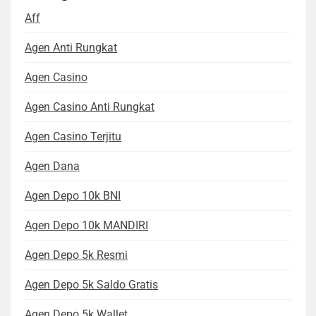
Aff
Agen Anti Rungkat
Agen Casino
Agen Casino Anti Rungkat
Agen Casino Terjitu
Agen Dana
Agen Depo 10k BNI
Agen Depo 10k MANDIRI
Agen Depo 5k Resmi
Agen Depo 5k Saldo Gratis
Agen Depo 5k Wallet