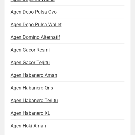
Agen Depo Pulsa Ovo
Agen Depo Pulsa Wallet
Agen Domino Alternatif
Agen Gacor Resmi
Agen Gacor Terjitu
Agen Habanero Aman
Agen Habanero Qris
Agen Habanero Terjitu
Agen Habanero XL
Agen Hoki Aman