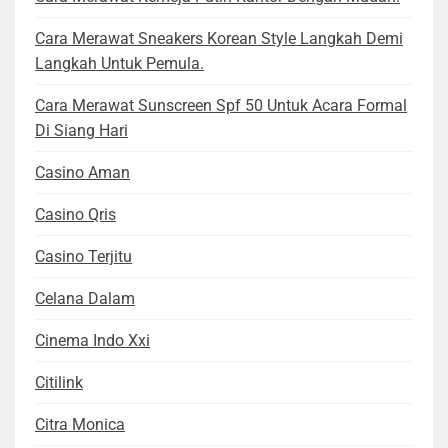
Cara Merawat Sneakers Korean Style Langkah Demi
Langkah Untuk Pemula.
Cara Merawat Sunscreen Spf 50 Untuk Acara Formal
Di Siang Hari
Casino Aman
Casino Qris
Casino Terjitu
Celana Dalam
Cinema Indo Xxi
Citilink
Citra Monica