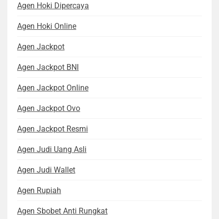
Agen Hoki Dipercaya
Agen Hoki Online
Agen Jackpot
Agen Jackpot BNI
Agen Jackpot Online
Agen Jackpot Ovo
Agen Jackpot Resmi
Agen Judi Uang Asli
Agen Judi Wallet
Agen Rupiah
Agen Sbobet Anti Rungkat