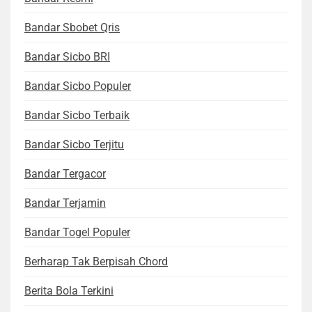
Bandar Sbobet Qris
Bandar Sicbo BRI
Bandar Sicbo Populer
Bandar Sicbo Terbaik
Bandar Sicbo Terjitu
Bandar Tergacor
Bandar Terjamin
Bandar Togel Populer
Berharap Tak Berpisah Chord
Berita Bola Terkini