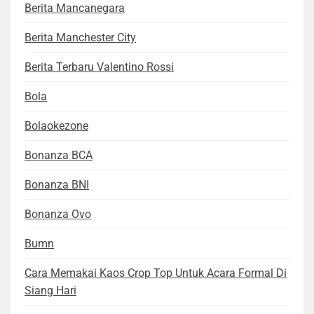
Berita Mancanegara
Berita Manchester City
Berita Terbaru Valentino Rossi
Bola
Bolaokezone
Bonanza BCA
Bonanza BNI
Bonanza Ovo
Bumn
Cara Memakai Kaos Crop Top Untuk Acara Formal Di
Siang Hari