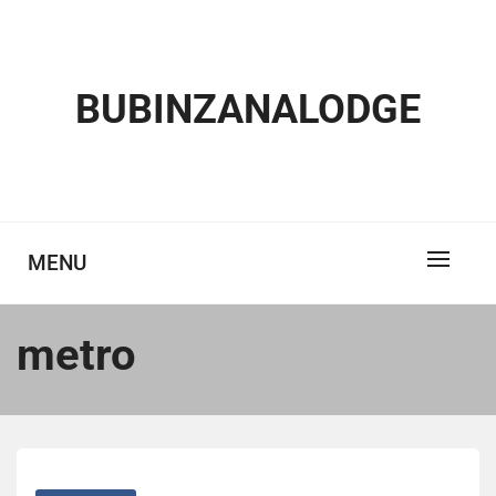
Skip
to
content
BUBINZANALODGE
MENU
metro