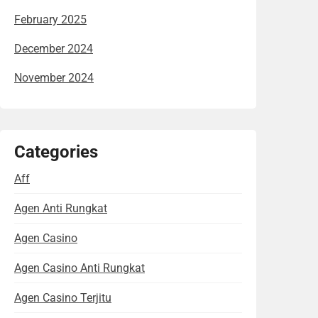
February 2025
December 2024
November 2024
Categories
Aff
Agen Anti Rungkat
Agen Casino
Agen Casino Anti Rungkat
Agen Casino Terjitu