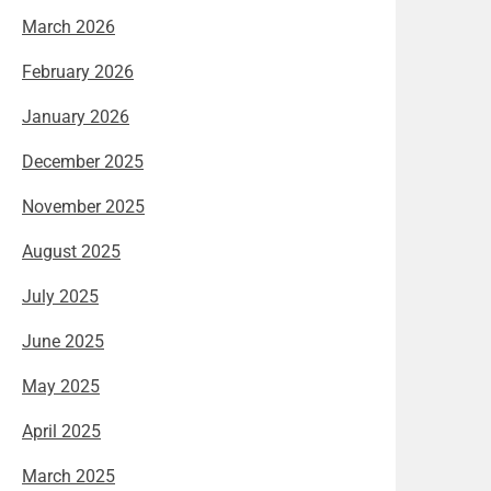
March 2026
February 2026
January 2026
December 2025
November 2025
August 2025
July 2025
June 2025
May 2025
April 2025
March 2025