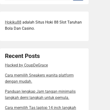
Hokiku88
adalah Situs Hoki 88 Slot Taruhan
Bola Dan Casino.
Recent Posts
Hacked by CoupDeGrace
Cara memilih Sneakers wanita platform
dengan mudah.
Panduan lengkap Jam tangan minimalis
langkah demi langkah untuk pemula.
Cara memilih Tas laptop 14 inch langkah