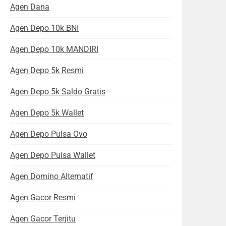
Agen Dana
Agen Depo 10k BNI
Agen Depo 10k MANDIRI
Agen Depo 5k Resmi
Agen Depo 5k Saldo Gratis
Agen Depo 5k Wallet
Agen Depo Pulsa Ovo
Agen Depo Pulsa Wallet
Agen Domino Alternatif
Agen Gacor Resmi
Agen Gacor Terjitu