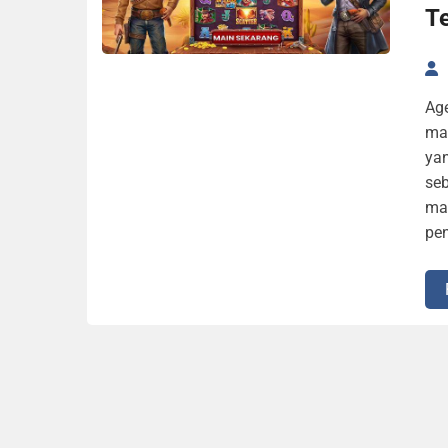
T
Ag
ma
yan
seb
man
pen