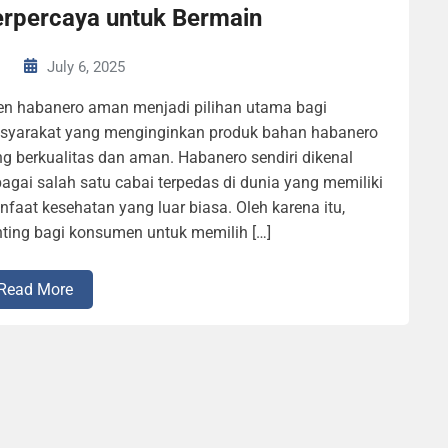
erpercaya untuk Bermain
July 6, 2025
en habanero aman menjadi pilihan utama bagi
syarakat yang menginginkan produk bahan habanero
g berkualitas dan aman. Habanero sendiri dikenal
agai salah satu cabai terpedas di dunia yang memiliki
faat kesehatan yang luar biasa. Oleh karena itu,
ting bagi konsumen untuk memilih […]
Read More