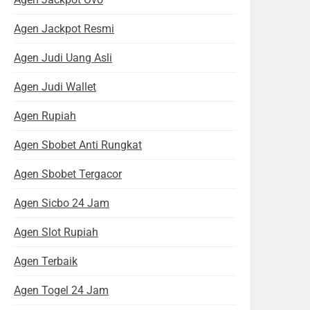
Agen Jackpot Resmi
Agen Judi Uang Asli
Agen Judi Wallet
Agen Rupiah
Agen Sbobet Anti Rungkat
Agen Sbobet Tergacor
Agen Sicbo 24 Jam
Agen Slot Rupiah
Agen Terbaik
Agen Togel 24 Jam