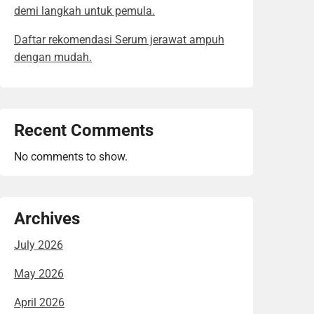
demi langkah untuk pemula.
Daftar rekomendasi Serum jerawat ampuh
dengan mudah.
Recent Comments
No comments to show.
Archives
July 2026
May 2026
April 2026