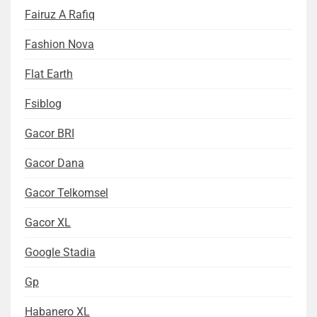
Fairuz A Rafiq
Fashion Nova
Flat Earth
Fsiblog
Gacor BRI
Gacor Dana
Gacor Telkomsel
Gacor XL
Google Stadia
Gp
Habanero XL