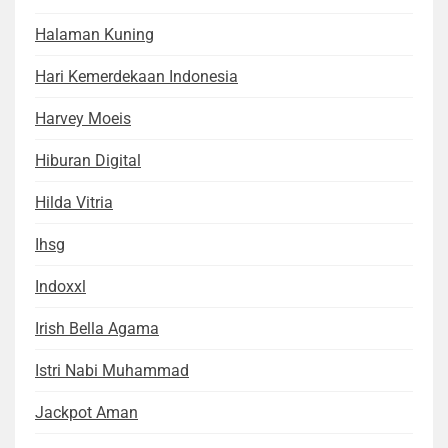
Halaman Kuning
Hari Kemerdekaan Indonesia
Harvey Moeis
Hiburan Digital
Hilda Vitria
Ihsg
Indoxxl
Irish Bella Agama
Istri Nabi Muhammad
Jackpot Aman