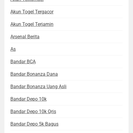
Akun Togel Tergacor
Akun Togel Terjamin
Arsenal Berita
As
Bandar BCA
Bandar Bonanza Dana
Bandar Bonanza Uang Asli
Bandar Depo 10k
Bandar Depo 10k Qris
Bandar Depo 5k Bagus