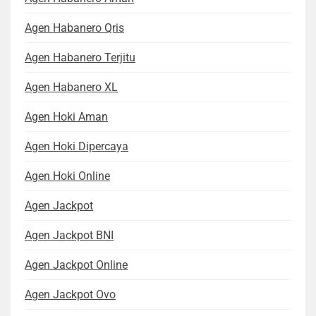
Agen Habanero Qris
Agen Habanero Terjitu
Agen Habanero XL
Agen Hoki Aman
Agen Hoki Dipercaya
Agen Hoki Online
Agen Jackpot
Agen Jackpot BNI
Agen Jackpot Online
Agen Jackpot Ovo