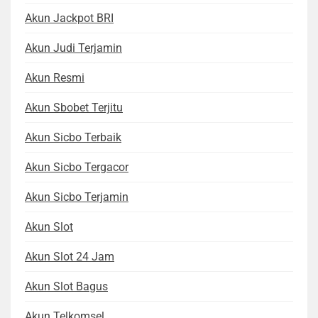
Akun Jackpot BRI
Akun Judi Terjamin
Akun Resmi
Akun Sbobet Terjitu
Akun Sicbo Terbaik
Akun Sicbo Tergacor
Akun Sicbo Terjamin
Akun Slot
Akun Slot 24 Jam
Akun Slot Bagus
Akun Telkomsel