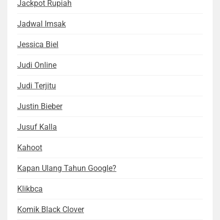
Jackpot Rupiah
Jadwal Imsak
Jessica Biel
Judi Online
Judi Terjitu
Justin Bieber
Jusuf Kalla
Kahoot
Kapan Ulang Tahun Google?
Klikbca
Komik Black Clover