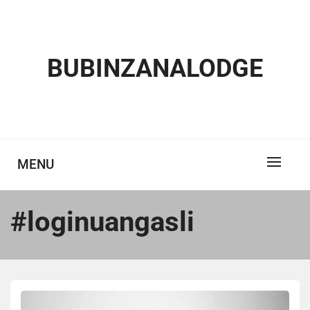
Skip
to
content
BUBINZANALODGE
MENU
#loginuangasli