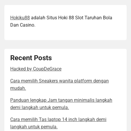
Hokiku88
adalah Situs Hoki 88 Slot Taruhan Bola
Dan Casino.
Recent Posts
Hacked by CoupDeGrace
Cara memilih Sneakers wanita platform dengan
mudah.
Panduan lengkap Jam tangan minimalis langkah
demi langkah untuk pemula.
Cara memilih Tas laptop 14 inch langkah demi
langkah untuk pemula.