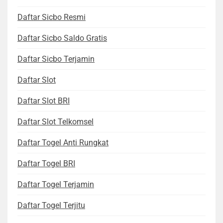
Daftar Sicbo Resmi
Daftar Sicbo Saldo Gratis
Daftar Sicbo Terjamin
Daftar Slot
Daftar Slot BRI
Daftar Slot Telkomsel
Daftar Togel Anti Rungkat
Daftar Togel BRI
Daftar Togel Terjamin
Daftar Togel Terjitu