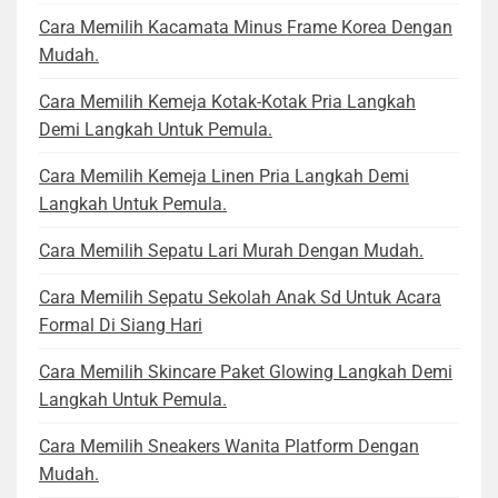
Cara Memilih Kacamata Minus Frame Korea Dengan
Mudah.
Cara Memilih Kemeja Kotak-Kotak Pria Langkah
Demi Langkah Untuk Pemula.
Cara Memilih Kemeja Linen Pria Langkah Demi
Langkah Untuk Pemula.
Cara Memilih Sepatu Lari Murah Dengan Mudah.
Cara Memilih Sepatu Sekolah Anak Sd Untuk Acara
Formal Di Siang Hari
Cara Memilih Skincare Paket Glowing Langkah Demi
Langkah Untuk Pemula.
Cara Memilih Sneakers Wanita Platform Dengan
Mudah.