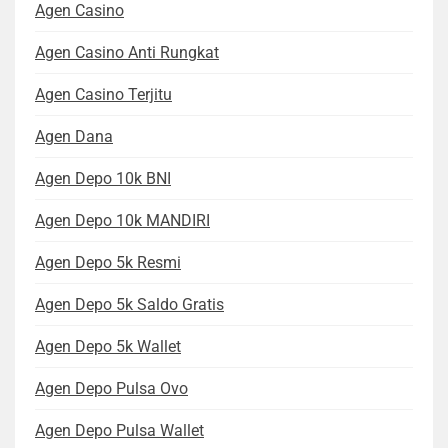
Agen Casino
Agen Casino Anti Rungkat
Agen Casino Terjitu
Agen Dana
Agen Depo 10k BNI
Agen Depo 10k MANDIRI
Agen Depo 5k Resmi
Agen Depo 5k Saldo Gratis
Agen Depo 5k Wallet
Agen Depo Pulsa Ovo
Agen Depo Pulsa Wallet