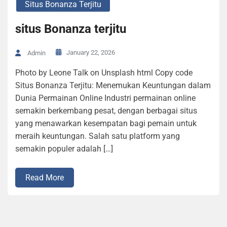
Situs Bonanza Terjitu
situs Bonanza terjitu
January 22, 2026
Admin
Photo by Leone Talk on Unsplash html Copy code
Situs Bonanza Terjitu: Menemukan Keuntungan dalam
Dunia Permainan Online Industri permainan online
semakin berkembang pesat, dengan berbagai situs
yang menawarkan kesempatan bagi pemain untuk
meraih keuntungan. Salah satu platform yang
semakin populer adalah […]
Read More