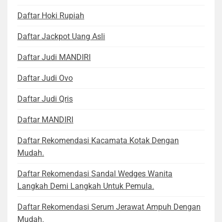
Daftar Hoki Rupiah
Daftar Jackpot Uang Asli
Daftar Judi MANDIRI
Daftar Judi Ovo
Daftar Judi Qris
Daftar MANDIRI
Daftar Rekomendasi Kacamata Kotak Dengan
Mudah.
Daftar Rekomendasi Sandal Wedges Wanita
Langkah Demi Langkah Untuk Pemula.
Daftar Rekomendasi Serum Jerawat Ampuh Dengan
Mudah.