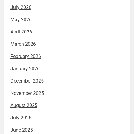
July 2026
May 2026
April 2026
March 2026
February 2026
January 2026
December 2025
November 2025
August 2025
July 2025
June 2025