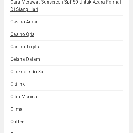
Cara Merawat Sunscreen Spf 50 Untuk Acara Formal
Di Siang Hari
Casino Aman
Casino Qris
Casino Terjitu
Celana Dalam
Cinema Indo Xxi
Citilink
Citra Monica
Clima
Coffee