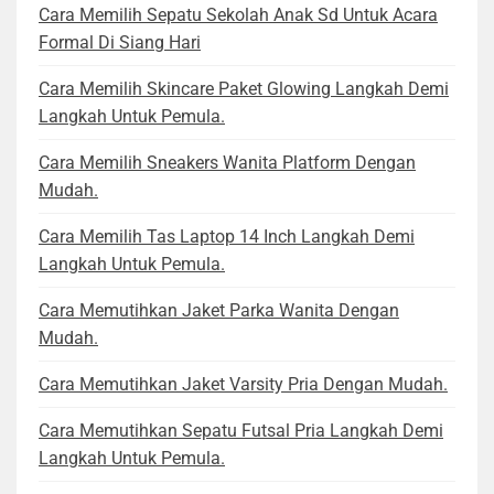
Cara Memilih Sepatu Sekolah Anak Sd Untuk Acara
Formal Di Siang Hari
Cara Memilih Skincare Paket Glowing Langkah Demi
Langkah Untuk Pemula.
Cara Memilih Sneakers Wanita Platform Dengan
Mudah.
Cara Memilih Tas Laptop 14 Inch Langkah Demi
Langkah Untuk Pemula.
Cara Memutihkan Jaket Parka Wanita Dengan
Mudah.
Cara Memutihkan Jaket Varsity Pria Dengan Mudah.
Cara Memutihkan Sepatu Futsal Pria Langkah Demi
Langkah Untuk Pemula.