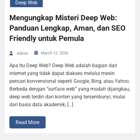
Deep Web
Mengungkap Misteri Deep Web:
Panduan Lengkap, Aman, dan SEO
Friendly untuk Pemula
March 12, 2026
Admin
Apa Itu Deep Web? Deep Web adalah bagian dari
internet yang tidak dapat diakses melalui mesin
pencari konvensional seperti Google, Bing, atau Yahoo.
Berbeda dengan “surface web” yang mudah dijangkau,
deep web terdiri dari konten yang tersembunyi, mulai
dari basis data akademik, […]
Read More