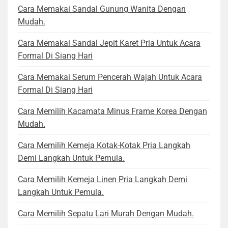
Cara Memakai Sandal Gunung Wanita Dengan
Mudah.
Cara Memakai Sandal Jepit Karet Pria Untuk Acara
Formal Di Siang Hari
Cara Memakai Serum Pencerah Wajah Untuk Acara
Formal Di Siang Hari
Cara Memilih Kacamata Minus Frame Korea Dengan
Mudah.
Cara Memilih Kemeja Kotak-Kotak Pria Langkah
Demi Langkah Untuk Pemula.
Cara Memilih Kemeja Linen Pria Langkah Demi
Langkah Untuk Pemula.
Cara Memilih Sepatu Lari Murah Dengan Mudah.