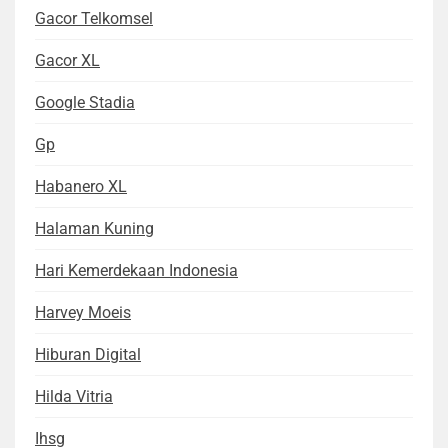
Gacor Telkomsel
Gacor XL
Google Stadia
Gp
Habanero XL
Halaman Kuning
Hari Kemerdekaan Indonesia
Harvey Moeis
Hiburan Digital
Hilda Vitria
Ihsg