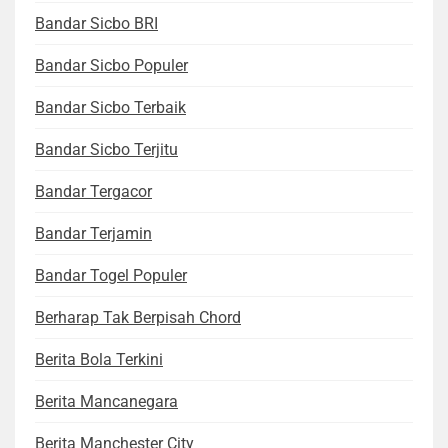
Bandar Sicbo BRI
Bandar Sicbo Populer
Bandar Sicbo Terbaik
Bandar Sicbo Terjitu
Bandar Tergacor
Bandar Terjamin
Bandar Togel Populer
Berharap Tak Berpisah Chord
Berita Bola Terkini
Berita Mancanegara
Berita Manchester City