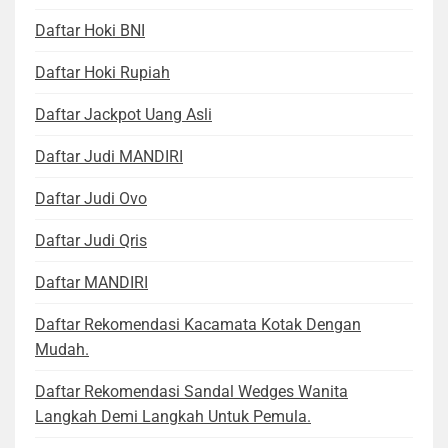
Daftar Hoki BNI
Daftar Hoki Rupiah
Daftar Jackpot Uang Asli
Daftar Judi MANDIRI
Daftar Judi Ovo
Daftar Judi Qris
Daftar MANDIRI
Daftar Rekomendasi Kacamata Kotak Dengan
Mudah.
Daftar Rekomendasi Sandal Wedges Wanita
Langkah Demi Langkah Untuk Pemula.