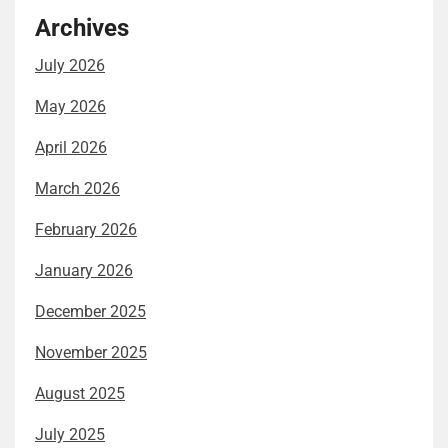
Archives
July 2026
May 2026
April 2026
March 2026
February 2026
January 2026
December 2025
November 2025
August 2025
July 2025