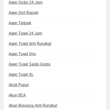
Agen Sicbo 24 Jam
Agen Slot Rupiah
Agen Terbaik
Agen Togel 24 Jam
Agen Togel Anti Rungkat
Agen Togel Qris
Agen Togel Saldo Gratis
Agen Togel XL
Ahok Puput
Akun BCA
Akun Bonanza Anti Rungkat