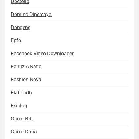
Doctolib
Domino Dipercaya
Dongeng
Epfo
Facebook Video Downloader
Fairuz A Rafiq
Fashion Nova
Flat Earth
Fsiblog
Gacor BRI
Gacor Dana