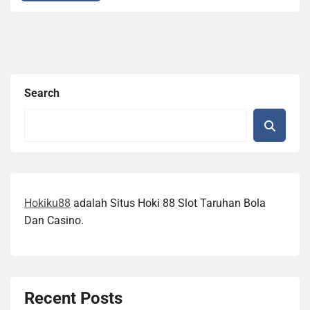
Search
Hokiku88
adalah Situs Hoki 88 Slot Taruhan Bola
Dan Casino.
Recent Posts