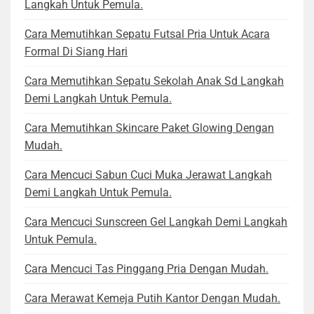
Langkah Untuk Pemula.
Cara Memutihkan Sepatu Futsal Pria Untuk Acara
Formal Di Siang Hari
Cara Memutihkan Sepatu Sekolah Anak Sd Langkah
Demi Langkah Untuk Pemula.
Cara Memutihkan Skincare Paket Glowing Dengan
Mudah.
Cara Mencuci Sabun Cuci Muka Jerawat Langkah
Demi Langkah Untuk Pemula.
Cara Mencuci Sunscreen Gel Langkah Demi Langkah
Untuk Pemula.
Cara Mencuci Tas Pinggang Pria Dengan Mudah.
Cara Merawat Kemeja Putih Kantor Dengan Mudah.