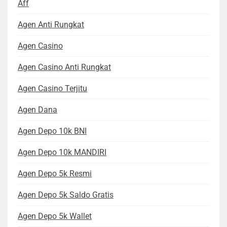
Aff
Agen Anti Rungkat
Agen Casino
Agen Casino Anti Rungkat
Agen Casino Terjitu
Agen Dana
Agen Depo 10k BNI
Agen Depo 10k MANDIRI
Agen Depo 5k Resmi
Agen Depo 5k Saldo Gratis
Agen Depo 5k Wallet