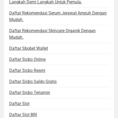
Langkah Demi Langkah Untuk Pemula.
Daftar Rekomendasi Serum Jerawat Ampuh Dengan
Mudah.
Daftar Rekomendasi Skincare Organik Dengan
Mudah.
Daftar Sbobet Wallet
Daftar Sicbo Online
Daftar Sicbo Resmi
Daftar Sicbo Saldo Gratis
Daftar Sicbo Terjamin
Daftar Slot
Daftar Slot BRI