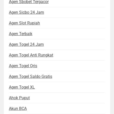
Agen Sbobet Tergacor
Agen Sicbo 24 Jam
Agen Slot Rupiah
Agen Terbaik
Agen Togel 24 Jam
Agen Togel Anti Rungkat
Agen Togel Qris
Agen Togel Saldo Gratis
Agen Togel XL
Ahok Puput
Akun BCA