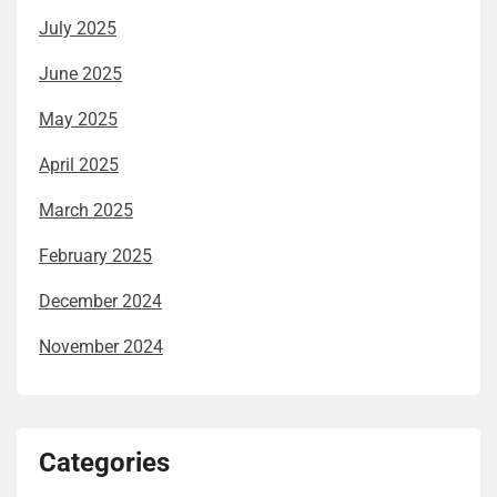
July 2025
June 2025
May 2025
April 2025
March 2025
February 2025
December 2024
November 2024
Categories