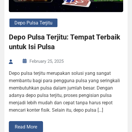
Depo Pulsa Terjitu
Depo Pulsa Terjitu: Tempat Terbaik
untuk Isi Pulsa
February 25, 2025
Depo pulsa terjitu merupakan solusi yang sangat
membantu bagi para pengguna pulsa yang seringkali
membutuhkan pulsa dalam jumlah besar. Dengan
adanya depo pulsa terjitu, proses pengisian pulsa
menjadi lebih mudah dan cepat tanpa harus repot
mencari konter fisik. Selain itu, depo pulsa […]
Read More