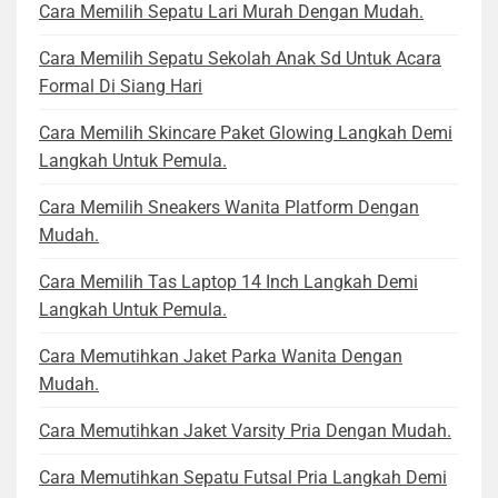
Cara Memilih Sepatu Lari Murah Dengan Mudah.
Cara Memilih Sepatu Sekolah Anak Sd Untuk Acara
Formal Di Siang Hari
Cara Memilih Skincare Paket Glowing Langkah Demi
Langkah Untuk Pemula.
Cara Memilih Sneakers Wanita Platform Dengan
Mudah.
Cara Memilih Tas Laptop 14 Inch Langkah Demi
Langkah Untuk Pemula.
Cara Memutihkan Jaket Parka Wanita Dengan
Mudah.
Cara Memutihkan Jaket Varsity Pria Dengan Mudah.
Cara Memutihkan Sepatu Futsal Pria Langkah Demi