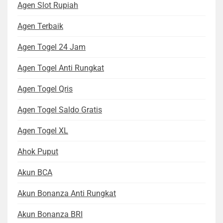
Agen Slot Rupiah
Agen Terbaik
Agen Togel 24 Jam
Agen Togel Anti Rungkat
Agen Togel Qris
Agen Togel Saldo Gratis
Agen Togel XL
Ahok Puput
Akun BCA
Akun Bonanza Anti Rungkat
Akun Bonanza BRI