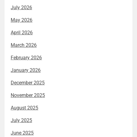
July 2026
May 2026
April 2026
March 2026
February 2026
January 2026
December 2025
November 2025
August 2025
July 2025
June 2025