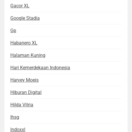
Gacor XL
Google Stadia
Gp
Habanero XL
Halaman Kuning
Hari Kemerdekaan Indonesia
Harvey Moeis
Hiburan Digital
Hilda Vitria
Ihsg
Indoxxl