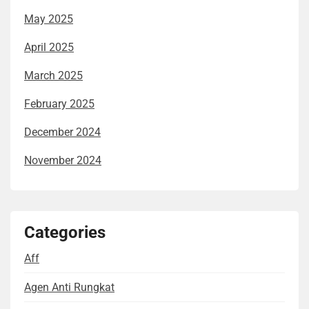
May 2025
April 2025
March 2025
February 2025
December 2024
November 2024
Categories
Aff
Agen Anti Rungkat