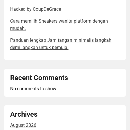
Hacked by CoupDeGrace
Cara memilih Sneakers wanita platform dengan
mudah.
Panduan lengkap Jam tangan minimalis langkah
demi langkah untuk pemula.
Recent Comments
No comments to show.
Archives
August 2026