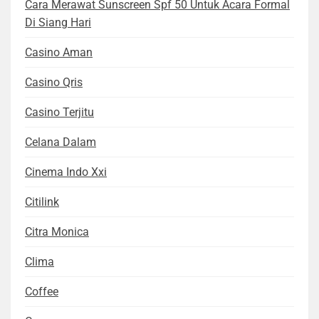
Cara Merawat Sunscreen Spf 50 Untuk Acara Formal
Di Siang Hari
Casino Aman
Casino Qris
Casino Terjitu
Celana Dalam
Cinema Indo Xxi
Citilink
Citra Monica
Clima
Coffee