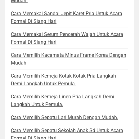
Mudah.
Cara Memakai Sandal Jepit Karet Pria Untuk Acara
Formal Di Siang Hari
Cara Memakai Serum Pencerah Wajah Untuk Acara
Formal Di Siang Hari
Cara Memilih Kacamata Minus Frame Korea Dengan
Mudah.
Cara Memilih Kemeja Kotak-Kotak Pria Langkah
Demi Langkah Untuk Pemula.
Cara Memilih Kemeja Linen Pria Langkah Demi
Langkah Untuk Pemula.
Cara Memilih Sepatu Lari Murah Dengan Mudah.
Cara Memilih Sepatu Sekolah Anak Sd Untuk Acara
Formal Di Siang Hari