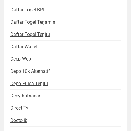
Daftar Togel BRI
Daftar Togel Terjamin
Daftar Togel Terjitu
Daftar Wallet
Deep Web
Depo 10k Alternatif
Depo Pulsa Terjitu
Desy Ratnasari
Direct Tv
Doctolib