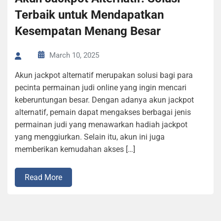
Terbaik untuk Mendapatkan
Kesempatan Menang Besar
March 10, 2025
Akun jackpot alternatif merupakan solusi bagi para
pecinta permainan judi online yang ingin mencari
keberuntungan besar. Dengan adanya akun jackpot
alternatif, pemain dapat mengakses berbagai jenis
permainan judi yang menawarkan hadiah jackpot
yang menggiurkan. Selain itu, akun ini juga
memberikan kemudahan akses […]
Read More