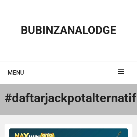
Skip
to
content
BUBINZANALODGE
MENU
#daftarjackpotalternatif