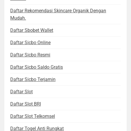
Daftar Rekomendasi Skincare Organik Dengan
Mudah.
Daftar Sbobet Wallet
Daftar Sicbo Online
Daftar Sicbo Resmi
Daftar Sicbo Saldo Gratis
Daftar Sicbo Terjamin
Daftar Slot
Daftar Slot BRI
Daftar Slot Telkomsel
Daftar Togel Anti Rungkat