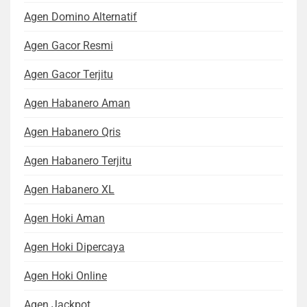
Agen Domino Alternatif
Agen Gacor Resmi
Agen Gacor Terjitu
Agen Habanero Aman
Agen Habanero Qris
Agen Habanero Terjitu
Agen Habanero XL
Agen Hoki Aman
Agen Hoki Dipercaya
Agen Hoki Online
Agen Jackpot